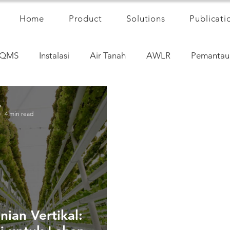
Home
Product
Solutions
Publicati
QMS
Instalasi
Air Tanah
AWLR
Pemantau
6
4 min read
nian Vertikal: