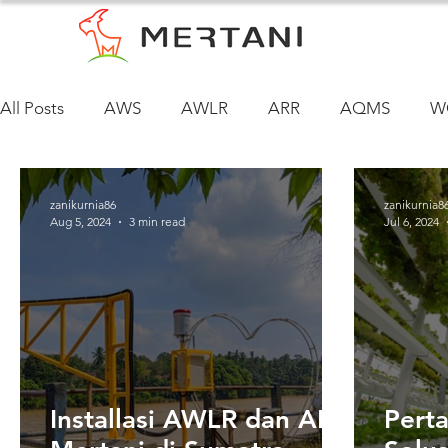
All Posts
AWS
AWLR
ARR
AQMS
W
zanikurnia86
zanikurnia8
Aug 5, 2024
3 min read
Jul 6, 2024
Installasi AWLR dan ARR
Perta