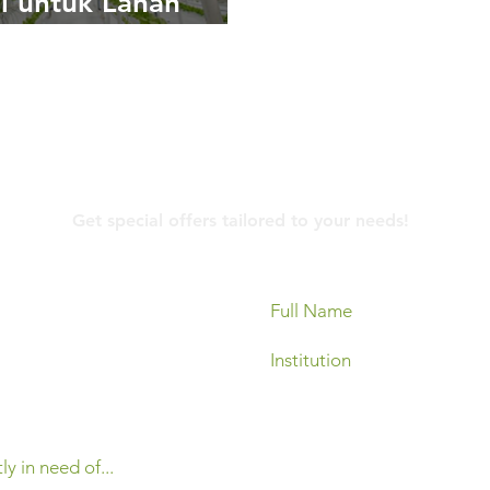
i untuk Lahan
tas di Perkotaan
Contact Us
Get special offers tailored to your needs!