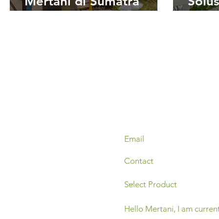
Mertani di Sumatra
Solus
Barat: Bentuk Kontribusi
Terba
Mertani dalam Riset
terhadap IPTEK