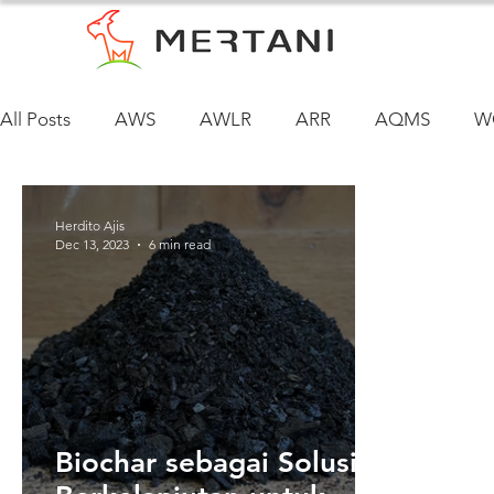
All Posts
AWS
AWLR
ARR
AQMS
W
Herdito Ajis
Dec 13, 2023
6 min read
Biochar sebagai Solusi