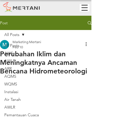
Post
All Posts
Marketing Mertani
All Posts
Feb 10
Perubahan Iklim dan
AWS
Meningkatnya Ancaman
AWLR
ARR
Bencana Hidrometeorologi
AQMS
WQMS
Instalasi
Air Tanah
AWLR
Pemantauan Cuaca