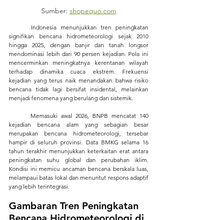
Sumber: 
shopequo.com
	Indonesia menunjukkan tren peningkatan 
signifikan bencana hidrometeorologi sejak 2010 
hingga 2025, dengan banjir dan tanah longsor 
mendominasi lebih dari 90 persen kejadian. Pola ini 
mencerminkan meningkatnya kerentanan wilayah 
terhadap dinamika cuaca ekstrem. Frekuensi 
kejadian yang terus naik menandakan bahwa risiko 
bencana tidak lagi bersifat insidental, melainkan 
menjadi fenomena yang berulang dan sistemik.
	Memasuki awal 2026, BNPB mencatat 140 
kejadian bencana alam yang sebagian besar 
merupakan bencana hidrometeorologi, tersebar 
hampir di seluruh provinsi. Data BMKG selama 16 
tahun terakhir menunjukkan keterkaitan erat antara 
peningkatan suhu global dan perubahan iklim. 
Kondisi ini memicu ancaman bencana berskala luas, 
melampaui batas lokal dan menuntut respons adaptif 
yang lebih terintegrasi.
Gambaran Tren Peningkatan 
Bencana Hidrometeorologi di 