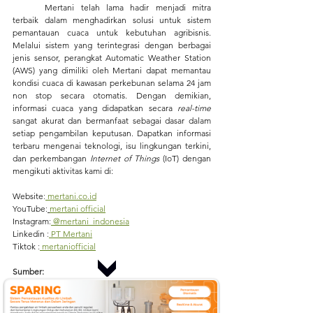
	Mertani telah lama hadir menjadi mitra 
terbaik dalam menghadirkan solusi untuk sistem 
pemantauan cuaca untuk kebutuhan agribisnis. 
Melalui sistem yang terintegrasi dengan berbagai 
jenis sensor, perangkat Automatic Weather Station 
(AWS) yang dimiliki oleh Mertani dapat memantau 
kondisi cuaca di kawasan perkebunan selama 24 jam 
non stop secara otomatis. Dengan demikian, 
informasi cuaca yang didapatkan secara 
real-time
sangat akurat dan bermanfaat sebagai dasar dalam 
setiap pengambilan keputusan. Dapatkan informasi 
terbaru mengenai teknologi, isu lingkungan terkini, 
dan perkembangan 
Internet of Things
 (IoT) dengan 
mengikuti aktivitas kami di:
Website
:
mertani.co.id
YouTube
:
mertani official
Instagram
:
 @mertani_indonesia
Linkedin 
:
 PT Mertani
Tiktok 
:
 mertaniofficial
Sumber:
https://www.metrotvnews.com/read/bmRCYnxq-
bnpb-bencana-hidrometeorologi-dominasi-140-
kejadian-di-awal-2026