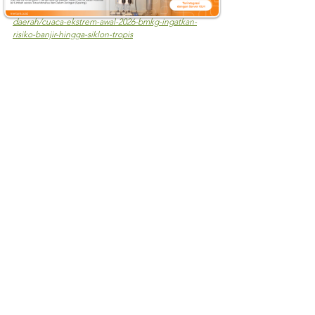
https://www.menpan.go.id/site/berita-terkini/berita-
daerah/cuaca-ekstrem-awal-2026-bmkg-ingatkan-
risiko-banjir-hingga-siklon-tropis
https://mediaindonesia.com/humaniora/852315/bnpb
-bencana-hidrometeorologi-dominasi-140-kejadian-
di-awal-2026
https://www.mertani.co.id/id/post/mengenal-aws-
inovasi-teknologi-untuk-mendukung-ramalan-cuaca
mertani
IoT
Internet of Things
Merapi Tani Instrumen
AWS
Automatic Weather Station
Instalasi
Bencana hidrometeorologi
Perubahan Iklim
ancaman bencana
AWS
See All
Recent Posts