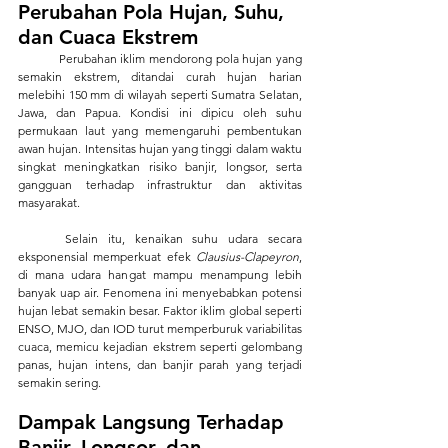
Perubahan Pola Hujan, Suhu, 
dan Cuaca Ekstrem
Perubahan iklim mendorong pola hujan yang 
semakin ekstrem, ditandai curah hujan harian 
melebihi 150 mm di wilayah seperti Sumatra Selatan, 
Jawa, dan Papua. 
Kondisi ini dipicu oleh suhu 
permukaan laut yang memengaruhi pembentukan 
awan hujan. Intensitas hujan yang tinggi dalam waktu 
singkat meningkatkan risiko banjir, longsor, serta 
gangguan terhadap infrastruktur dan aktivitas 
masyarakat.
	Selain itu, kenaikan suhu udara secara 
eksponensial memperkuat efek 
Clausius-Clapeyron
, 
di mana udara hangat mampu menampung lebih 
banyak uap air. Fenomena ini menyebabkan potensi 
hujan lebat semakin besar. Faktor iklim global seperti 
ENSO, MJO, dan IOD turut memperburuk variabilitas 
cuaca, memicu kejadian ekstrem seperti gelombang 
panas, hujan intens, dan banjir parah yang terjadi 
semakin sering.
Dampak Langsung Terhadap 
Banjir, Longsor, dan 