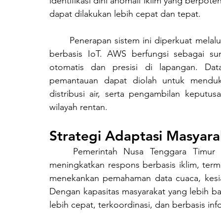
identifikasi dini anomali iklim yang berpot
dapat dilakukan lebih cepat dan tepat.
	Penerapan sistem ini diperkuat melalui pemanfaatan Automatic Weather Station (AWS) 
berbasis IoT. AWS berfungsi sebagai s
otomatis dan presisi di lapangan. Data
pemantauan dapat diolah untuk menduku
distribusi air, serta pengambilan keputu
wilayah rentan.
Strategi Adaptasi Masyar
	Pemerintah Nusa Tenggara Timur melalui BMKG melatih tim siaga desa untuk 
meningkatkan respons berbasis iklim, terma
menekankan pemahaman data cuaca, kesiaps
Dengan kapasitas masyarakat yang lebih ba
lebih cepat, terkoordinasi, dan berbasis inf