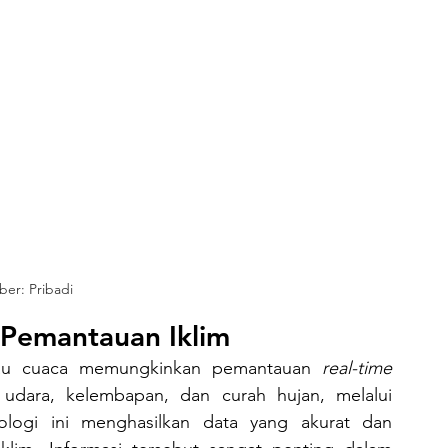
er: Pribadi
 Pemantauan Iklim
tau cuaca memungkinkan pemantauan 
real-time
berbagai parameter cuaca, seperti suhu udara, kelembapan, dan curah hujan, melalui 
ologi ini menghasilkan data yang akurat dan 