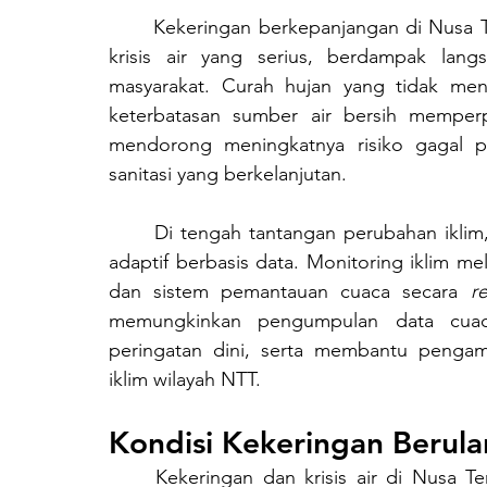
	Kekeringan berkepanjangan di Nusa Tenggara Timur (NTT) telah berkembang menjadi 
krisis air yang serius, berdampak lan
masyarakat. Curah hujan yang tidak mene
keterbatasan sumber air bersih memperpa
mendorong meningkatnya risiko gagal p
sanitasi yang berkelanjutan.
	Di tengah tantangan perubahan iklim, kekeringan dan krisis air menuntut pendekatan 
adaptif berbasis data. Monitoring iklim me
dan sistem pemantauan cuaca secara 
r
memungkinkan pengumpulan data cuaca
peringatan dini, serta membantu pengam
iklim wilayah NTT.
Kondisi Kekeringan Berula
	Kekeringan dan krisis air di Nusa Tenggara Timur bersifat berulang akibat tingginya 