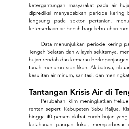
ketergantungan masyarakat pada air hujan
diprediksi menyebabkan periode kering b
langsung pada sektor pertanian, menur
ketersediaan air bersih bagi kebutuhan rum
	Data menunjukkan periode kering panjang, seperti yang terjadi di Kabupaten Timor 
Tengah Selatan dan wilayah sekitarnya, me
hujan rendah dan kemarau berkepanjangan
tanah menurun signifikan. Akibatnya, ribu
kesulitan air minum, sanitasi, dan meningk
Tantangan Krisis Air di Te
	Perubahan iklim meningkatkan frekuensi kekeringan dan krisis air, terutama di wilayah 
rentan seperti Kabupaten Sabu Raijua. Ri
hingga 40 persen akibat curah hujan yang
ketahanan pangan lokal, memperbesar r