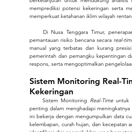
berkelanjutan untuk mendukung analisis i
memprediksi potensi kekeringan serta me
memperkuat ketahanan iklim wilayah rentan
	Di Nusa Tenggara Timur, penerapan IoT kebencanaan dapat diintegrasikan untuk 
pemantauan risiko bencana secara 
real-tim
manual yang terbatas dan kurang presisi
pemerintah dan pemangku kepentingan da
respons, serta mengoptimalkan pengelolaan 
Sistem Monitoring Real-Ti
Kekeringan
	Sistem Monitoring 
Real-Time
 untuk 
penting dalam menghadapi meningkatnya ri
ini bekerja dengan mengumpulkan data cuac
kelembapan, curah hujan, dan kecepatan an