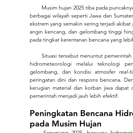
	Musim hujan 2025 tiba pada puncaknya dengan curah hujan yang melampaui 300 mm di 
berbagai wilayah seperti Jawa dan Sumatera.
ekstrem yang semakin sering terjadi akibat 
angin kencang, dan gelombang tinggi hin
pada tingkat kerentanan bencana yang lebih
	Situasi tersebut menuntut pemerintah daerah untuk mengoptimalkan penggunaan data 
hidrometeorologi melalui teknologi pe
gelombang, dan kondisi atmosfer 
real-t
peringatan dini dan respons bencana. Den
kerugian material dan korban jiwa dapat 
pemerintah menjadi jauh lebih efektif.
Peningkatan Bencana Hidro
pada Musim Hujan
	Sepanjang 2025, bencana hidrometeorologi mendominasi dengan ribuan kejadian 