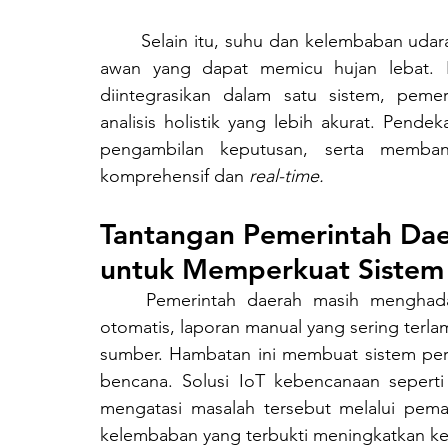
	Selain itu, suhu dan kelembaban udara memberi gambaran tentang proses kondensasi 
awan yang dapat memicu hujan lebat. Ke
diintegrasikan dalam satu sistem, peme
analisis holistik yang lebih akurat. Pend
pengambilan keputusan, serta memban
komprehensif dan 
real-time.
Tantangan Pemerintah Daer
untuk Memperkuat Sistem 
	Pemerintah daerah masih menghadapi tantangan seperti minimnya alat pengukur 
otomatis, laporan manual yang sering terlam
sumber. Hambatan ini membuat sistem perin
bencana. Solusi IoT kebencanaan seperti
mengatasi masalah tersebut melalui pem
kelembaban yang terbukti meningkatkan ke