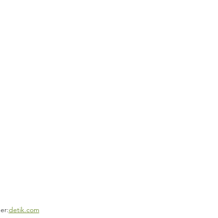
er:
detik.com