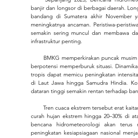
banjir dan longsor di berbagai daerah. Lon
bandang di Sumatera akhir November y
meningkatnya ancaman. Peristiwa-peristiw
semakin sering muncul dan membawa damp
infrastruktur penting.
	BMKG memperkirakan puncak musim hujan pada Desember 2025 hingga Januari 2026 
berpotensi memperburuk situasi. Dinamika
tropis dapat memicu peningkatan intensita
di Laut Jawa hingga Samudra Hindia. Kom
dataran tinggi semakin rentan terhadap banj
	Tren cuaca ekstrem tersebut erat kaitannya dengan perubahan iklim yang meningkatkan 
curah hujan ekstrem hingga 20–30% di ata
bencana hidrometeorologi akan terus men
peningkatan kesiapsiagaan nasional menja