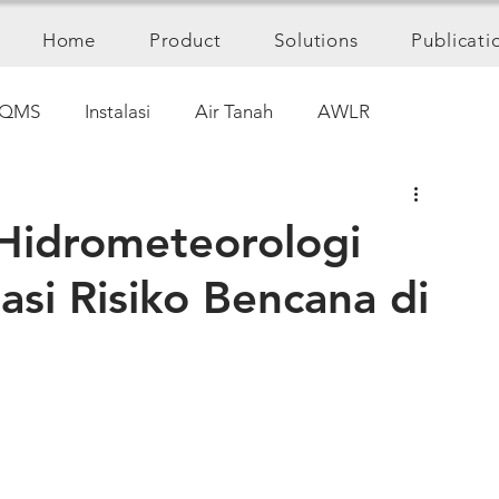
Home
Product
Solutions
Publicati
QMS
Instalasi
Air Tanah
AWLR
 Hidrometeorologi
si Risiko Bencana di