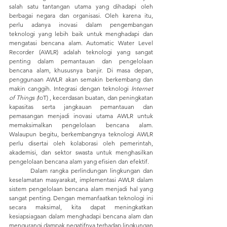
salah satu tantangan utama yang dihadapi oleh 
berbagai negara dan organisasi. Oleh karena itu, 
perlu adanya inovasi dalam pengembangan 
teknologi yang lebih baik untuk menghadapi dan 
mengatasi bencana alam. Automatic Water Level 
Recorder (AWLR) adalah teknologi yang sangat 
penting dalam pemantauan dan pengelolaan 
bencana alam, khususnya banjir. Di masa depan, 
penggunaan AWLR akan semakin berkembang dan 
makin canggih. Integrasi dengan teknologi 
Internet 
of Things (
IoT) , kecerdasan buatan, dan peningkatan 
kapasitas serta jangkauan pemantauan dan 
pemasangan menjadi inovasi utama AWLR untuk 
memaksimalkan pengelolaan bencana alam. 
Walaupun begitu, berkembangnya teknologi AWLR 
perlu disertai oleh kolaborasi oleh pemerintah, 
akademisi, dan sektor swasta untuk menghasilkan 
pengelolaan bencana alam yang efisien dan efektif.
	Dalam rangka perlindungan lingkungan dan 
keselamatan masyarakat, implementasi AWLR dalam 
sistem pengelolaan bencana alam menjadi hal yang 
sangat penting. Dengan memanfaatkan teknologi ini 
secara maksimal, kita dapat meningkatkan 
kesiapsiagaan dalam menghadapi bencana alam dan 
mengurangi dampak negatifnya terhadap lingkungan 