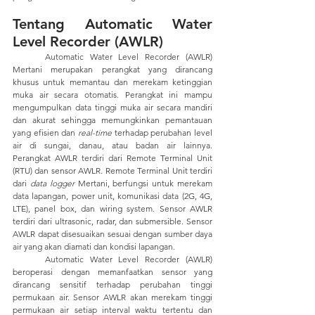
Tentang Automatic Water 
Level Recorder (AWLR) 
	Automatic Water Level Recorder (AWLR) 
Mertani merupakan perangkat yang dirancang 
khusus untuk memantau dan merekam ketinggian 
muka air secara otomatis. Perangkat ini mampu 
mengumpulkan data tinggi muka air secara mandiri 
dan akurat sehingga memungkinkan pemantauan 
yang efisien dan 
real-time 
terhadap perubahan level 
air di sungai, danau, atau badan air lainnya. 
Perangkat AWLR terdiri dari Remote Terminal Unit 
(RTU) dan sensor AWLR. Remote Terminal Unit terdiri 
dari 
data logger 
Mertani, berfungsi untuk merekam 
data lapangan, power unit, komunikasi data (2G, 4G, 
LTE), panel box, dan wiring system. Sensor AWLR 
terdiri dari ultrasonic, radar, dan submersible. Sensor 
AWLR dapat disesuaikan sesuai dengan sumber daya 
air yang akan diamati dan kondisi lapangan.
	Automatic Water Level Recorder (AWLR) 
beroperasi dengan memanfaatkan sensor yang 
dirancang sensitif terhadap perubahan tinggi 
permukaan air. Sensor AWLR akan merekam tinggi 
permukaan air setiap interval waktu tertentu dan 