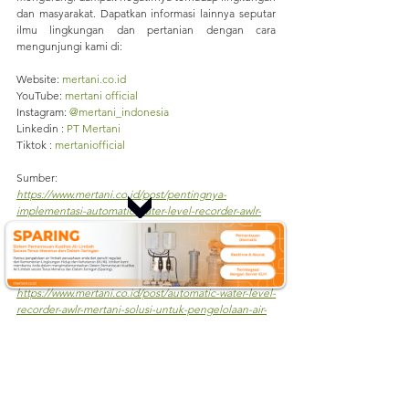
dan masyarakat. Dapatkan informasi lainnya seputar 
ilmu lingkungan dan pertanian dengan cara 
mengunjungi kami di:
Website: 
mertani.co.id
YouTube: 
mertani official
Instagram: 
@mertani_indonesia
Linkedin : 
PT Mertani
Tiktok : 
mertaniofficial
Sumber:
https://www.mertani.co.id/post/pentingnya-
implementasi-automatic-water-level-recorder-awlr-
dalam-manajemen-sumber-daya-air
https://www.mertani.co.id/post/implementasi-awlr-
mertani-dan-fews-dalam-penanggulangan-bencana-
banjir
https://www.mertani.co.id/post/automatic-water-level-
recorder-awlr-mertani-solusi-untuk-pengelolaan-air-
yang-berkelanjutan
#AWLR
#PemantauanTingkatAir
#ManajemenSumberDayaAi
r
#TeknologiSensor
#KonektivitasData
#EfisiensiPemantauan
#KalibrasiOtomatis
#AnalisisRe