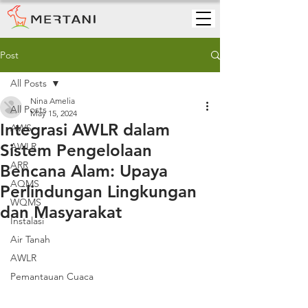
Post
All Posts
Nina Amelia
All Posts
May 15, 2024
Integrasi AWLR dalam
AWS
Sistem Pengelolaan
AWLR
ARR
Bencana Alam: Upaya
AQMS
Perlindungan Lingkungan
WQMS
dan Masyarakat
Instalasi
Air Tanah
AWLR
Pemantauan Cuaca