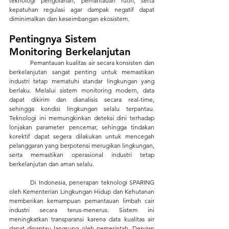
teknologi pengolahan, pemantauan rutin, serta 
kepatuhan regulasi agar dampak negatif dapat 
diminimalkan dan keseimbangan ekosistem.
Pentingnya Sistem 
Monitoring Berkelanjutan
	Pemantauan kualitas air secara konsisten dan 
berkelanjutan sangat penting untuk memastikan 
industri tetap mematuhi standar lingkungan yang 
berlaku. Melalui sistem monitoring modern, data 
dapat dikirim dan dianalisis secara real-time, 
sehingga kondisi lingkungan selalu terpantau. 
Teknologi ini memungkinkan deteksi dini terhadap 
lonjakan parameter pencemar, sehingga tindakan 
korektif dapat segera dilakukan untuk mencegah 
pelanggaran yang berpotensi merugikan lingkungan, 
serta memastikan operasional industri tetap 
berkelanjutan dan aman selalu.
	Di Indonesia, penerapan teknologi SPARING 
oleh Kementerian Lingkungan Hidup dan Kehutanan 
memberikan kemampuan pemantauan limbah cair 
industri secara terus-menerus. Sistem ini 
meningkatkan transparansi karena data kualitas air 
dapat dipantau langsung oleh pemerintah. Dengan 