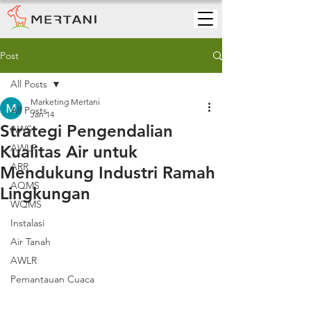
Post
All Posts
Marketing Mertani
All Posts
Jan 14
Strategi Pengendalian
AWS
Kualitas Air untuk
AWLR
ARR
Mendukung Industri Ramah
AQMS
Lingkungan
WQMS
Instalasi
Air Tanah
AWLR
Pemantauan Cuaca