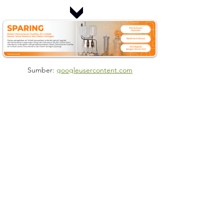
Sumber: 
googleusercontent.com
Mertani menghadirkan solusi untuk 
meningkatkan tata kelola air limbah yang dihasilkan 
dari aktivitas produksi. Perangkat yang kami 
kembangkan untuk Sistem Pemantauan Kualitas Air 
Limbah Secara Terus Menerus dan Dalam Jaringan 
(SPARING) telah sesuai dengan regulasi, standar 
kelayakan, dan telah dinyatakan lolos uji konektivitas 
yang dilakukan oleh Direktorat Jenderal 
Pengendalian Pencemaran Air dan Kementerian 
Lingkungan Hidup dan Kehutanan (KLHK). Dapatkan 
informasi terbaru mengenai teknologi, isu 
lingkungan terkini, dan perkembangan 
Internet of 
Things
 (IoT) dengan mengikuti aktivitas kami di:
Website
:
mertani.co.id
YouTube
:
mertani official