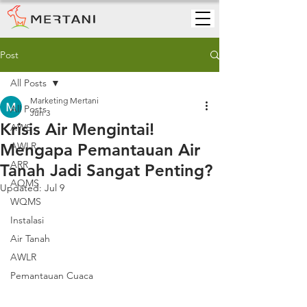
Post
All Posts
Marketing Mertani
All Posts
Jun 3
Krisis Air Mengintai!
AWS
Mengapa Pemantauan Air
AWLR
ARR
Tanah Jadi Sangat Penting?
AQMS
Updated:
Jul 9
WQMS
Instalasi
Air Tanah
AWLR
Pemantauan Cuaca