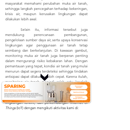
masyarakat memahami perubahan muka air tanah, 
sehingga langkah pencegahan terhadap kekeringan, 
krisis air, maupun kerusakan lingkungan dapat 
dilakukan lebih awal. 
	Selain itu, informasi tersebut juga 
mendukung perencanaan pembangunan, 
pengelolaan sumber daya air, serta upaya konservasi 
lingkungan agar penggunaan air tanah tetap 
seimbang dan berkelanjutan. Di kawasan gambut, 
monitoring muka air tanah juga berperan penting 
dalam mengurangi risiko kebakaran lahan. Dengan 
pemantauan yang tepat, kondisi air tanah yang mulai 
menurun dapat segera terdeteksi sehingga tindakan 
antisipasi dapat dilakukan lebih cepat. Karena itulah, 
monitoring air tanah menjadi salah satu langkah 
penting untuk menjaga ketersediaan air dan 
keberlanjutan lingkungan di masa depan. 
Dapatkan 
informasi terbaru mengenai teknologi, isu 
lingkungan terkini, dan perkembangan 
Internet of 
Things
 (IoT) dengan mengikuti aktivitas kami di:
Website
:
mertani.co.id
YouTube
:
mertani official
Instagram
:
 @mertani_indonesia