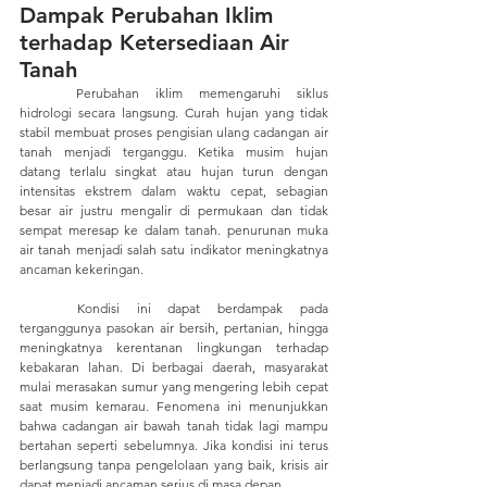
Dampak Perubahan Iklim 
terhadap Ketersediaan Air 
Tanah
	Perubahan iklim memengaruhi siklus 
hidrologi secara langsung. Curah hujan yang tidak 
stabil membuat proses pengisian ulang cadangan air 
tanah menjadi terganggu. Ketika musim hujan 
datang terlalu singkat atau hujan turun dengan 
intensitas ekstrem dalam waktu cepat, sebagian 
besar air justru mengalir di permukaan dan tidak 
sempat meresap ke dalam tanah. penurunan muka 
air tanah menjadi salah satu indikator meningkatnya 
ancaman kekeringan.
	Kondisi ini dapat berdampak pada 
terganggunya pasokan air bersih, pertanian, hingga 
meningkatnya kerentanan lingkungan terhadap 
kebakaran lahan. Di berbagai daerah, masyarakat 
mulai merasakan sumur yang mengering lebih cepat 
saat musim kemarau. Fenomena ini menunjukkan 
bahwa cadangan air bawah tanah tidak lagi mampu 
bertahan seperti sebelumnya. Jika kondisi ini terus 
berlangsung tanpa pengelolaan yang baik, krisis air 
dapat menjadi ancaman serius di masa depan.