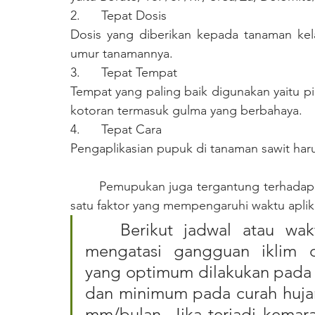
2.      Tepat Dosis
Dosis yang diberikan kepada tanaman kel
umur tanamannya.
3.      Tepat Tempat
Tempat yang paling baik digunakan yaitu p
kotoran termasuk gulma yang berbahaya.
4.      Tepat Cara
Pengaplikasian pupuk di tanaman sawit har
	Pemupukan juga tergantung terhadap iklim meliputi curah hujan yang merupakan salah 
satu faktor yang mempengaruhi waktu apli
	Berikut jadwal atau waktu pemupukan yang tepat untuk 
mengatasi gangguan iklim d
yang optimum dilakukan pada 
dan minimum pada curah huja
mm/bulan. Jika terjadi kemar