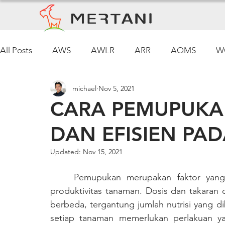
All Posts
AWS
AWLR
ARR
AQMS
W
michael
Nov 5, 2021
Pemantauan Cuaca
CARA PEMUPUKAN
DAN EFISIEN PAD
Updated:
Nov 15, 2021
	Pemupukan merupakan faktor yang penting untuk menunjang pertumbuhan dan 
produktivitas tanaman. Dosis dan takara
berbeda, tergantung jumlah nutrisi yang d
setiap tanaman memerlukan perlakuan ya