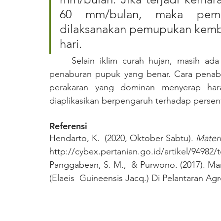
60 mm/bulan, maka pemu
dilaksanakan pemupukan kembal
hari. 
	Selain iklim curah hujan, masih ada hal-hal lain yang perlu diperhatikan yaitu cara 
penaburan pupuk yang benar. Cara penabur
perakaran yang dominan menyerap har
diaplikasikan berpengaruh terhadap persen
Referensi
Hendarto, K.  (2020, Oktober Sabtu). 
Materi
http://cybex.pertanian.go.id/artikel/94982
Panggabean, S. M.,  & Purwono. (2017). 
(Elaeis  Guineensis Jacq.) Di Pelantaran Agr