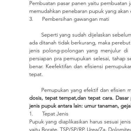
Pembuatan pasar panen yaitu pembuatan jal
memudahkan penebaran pupuk yang akan di
3.      Pembersihan gawangan mati
	Seperti yang sudah dijelaskan sebelumnya, untuk menjaga agar jumlah unsur hara yang 
ada ditanah tidak berkurang, maka perebut
jenis polong-polongan yang menjulur di 
persiapan pra pemupukan selesai, tahap s
benar. Keefektifan dan efisiensi pemupuk
tepat. 
	Pemupukan yang efektif dan efisien
dosis, tepat tempat,dan tepat cara. Dasa
1.      Tepat Jenis
Pupuk yang diaplikasikan harus sesuai jen
yaitu Borate, TSP/SP/RP, Urea/Za, Dolomit