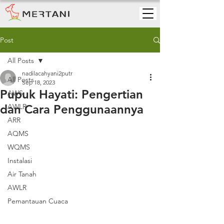
Post
All Posts
nadilacahyani2putr
All Posts
Sep 18, 2023
Pupuk Hayati: Pengertian
AWS
dan Cara Penggunaannya
AWLR
ARR
AQMS
WQMS
Instalasi
Air Tanah
AWLR
Pemantauan Cuaca