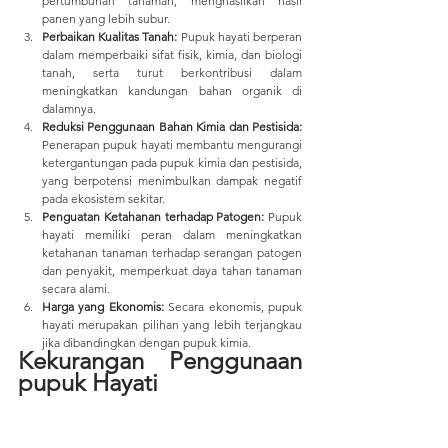
pertumbuhan tanaman, menghasilkan hasil 
panen yang lebih subur.
Perbaikan Kualitas Tanah:
 Pupuk hayati berperan 
dalam memperbaiki sifat fisik, kimia, dan biologi 
tanah, serta turut berkontribusi dalam 
meningkatkan kandungan bahan organik di 
dalamnya.
Reduksi Penggunaan Bahan Kimia dan Pestisida:
Penerapan pupuk hayati membantu mengurangi 
ketergantungan pada pupuk kimia dan pestisida, 
yang berpotensi menimbulkan dampak negatif 
pada ekosistem sekitar.
Penguatan Ketahanan terhadap Patogen:
 Pupuk 
hayati memiliki peran dalam meningkatkan 
ketahanan tanaman terhadap serangan patogen 
dan penyakit, memperkuat daya tahan tanaman 
secara alami.
Harga yang Ekonomis: 
Secara ekonomis, pupuk 
hayati merupakan pilihan yang lebih terjangkau 
jika dibandingkan dengan pupuk kimia.
Kekurangan Penggunaan 
pupuk Hayati