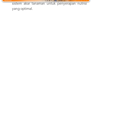
sistem akar tanaman untuk penyerapan nutrisi 
yang optimal.
	Demikianlah informasi Pupuk Hayati dan 
Penggunaannya. Apabila Anda ingin mengetahui 
informasi lainnya mengenai perkebunan dan 
pertanian, Anda dapat mengunjungi kami di:
Website: 
mertani.co.id
YouTube: 
mertani official
Instagram: 
@mertani_indonesia
Linkedin : 
PT Mertani
Tiktok : 
mertaniofficial
Sumber:
https://nico03soil.wordpress.com/2014/02/18/cara
-tepat-aplikasi-pupuk-hayati-bentuk-padat/
https://www.pupukkaltim.com/id/pupuk-hayati
https://dtphp.luwuutarakab.go.id/berita/29/jenisj
enis-pupuk-hayati-berdasarkan-fungsinya.html
#PertanianBerlanjut
#PupukHayati
#ManfaatPupukHayati
#PenggunaanPupukHayati
#JenisPupukHayati
#MetodeAplikasiPupukHayati