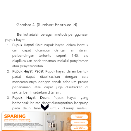
Gambar 4. (Sumber: Enero.co.id)
	Berikut adalah beragam metode penggunaan 
pupuk hayati:
Pupuk Hayati Cair:
 Pupuk hayati dalam bentuk 
cair dapat dicampur dengan air dalam 
perbandingan tertentu, seperti 1:40, lalu 
diaplikasikan pada tanaman melalui penyiraman 
atau penyemprotan.
Pupuk Hayati Padat:
 Pupuk hayati dalam bentuk 
padat dapat diaplikasikan dengan cara 
mencampurnya dengan tanah sebelum proses 
penanaman, atau dapat juga disebarkan di 
sekitar benih sebelum ditanam.
Pupuk Hayati Daun:
 Pupuk hayati yang 
berbentuk larutan dapat disemprotkan langsung 
pada daun tanaman untuk diserap melalui 
stomata.
Pupuk Hayati Akar:
 Pupuk hayati khusus untuk 
akar dapat dicampurkan dengan tanah pada saat 
penanaman atau dapat disuntikkan langsung ke 