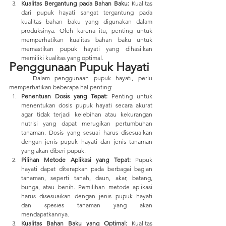
Kualitas Bergantung pada Bahan Baku:
 Kualitas 
dari pupuk hayati sangat tergantung pada 
kualitas bahan baku yang digunakan dalam 
produksinya. Oleh karena itu, penting untuk 
memperhatikan kualitas bahan baku untuk 
memastikan pupuk hayati yang dihasilkan 
memiliki kualitas yang optimal.
Penggunaan Pupuk Hayati
	Dalam penggunaan pupuk hayati, perlu 
memperhatikan beberapa hal penting:
Penentuan Dosis yang Tepat:
 Penting untuk 
menentukan dosis pupuk hayati secara akurat 
agar tidak terjadi kelebihan atau kekurangan 
nutrisi yang dapat merugikan pertumbuhan 
tanaman. Dosis yang sesuai harus disesuaikan 
dengan jenis pupuk hayati dan jenis tanaman 
yang akan diberi pupuk.
Pilihan Metode Aplikasi yang Tepat:
 Pupuk 
hayati dapat diterapkan pada berbagai bagian 
tanaman, seperti tanah, daun, akar, batang, 
bunga, atau benih. Pemilihan metode aplikasi 
harus disesuaikan dengan jenis pupuk hayati 
dan spesies tanaman yang akan 
mendapatkannya.
Kualitas Bahan Baku yang Optimal:
 Kualitas 