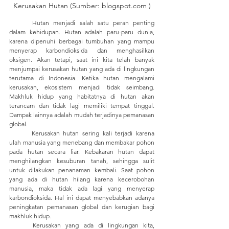
Kerusakan Hutan (Sumber: blogspot.com )
	Hutan menjadi salah satu peran penting 
dalam kehidupan. Hutan adalah paru-paru dunia, 
karena dipenuhi berbagai tumbuhan yang mampu 
menyerap karbondioksida dan menghasilkan 
oksigen. Akan tetapi, saat ini kita telah banyak 
menjumpai kerusakan hutan yang ada di lingkungan 
terutama di Indonesia. Ketika hutan mengalami 
kerusakan, ekosistem menjadi tidak seimbang. 
Makhluk hidup yang habitatnya di hutan akan 
terancam dan tidak lagi memiliki tempat tinggal. 
Dampak lainnya adalah mudah terjadinya pemanasan 
global. 
	Kerusakan hutan sering kali terjadi karena 
ulah manusia yang menebang dan membakar pohon 
pada hutan secara liar. Kebakaran hutan dapat 
menghilangkan kesuburan tanah, sehingga sulit 
untuk dilakukan penanaman kembali. Saat pohon 
yang ada di hutan hilang karena kecerobohan 
manusia, maka tidak ada lagi yang menyerap 
karbondioksida. Hal ini dapat menyebabkan adanya 
peningkatan pemanasan global dan kerugian bagi 
makhluk hidup. 
	Kerusakan yang ada di lingkungan kita, 