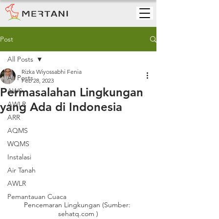
Post
All Posts
Rizka Wiyossabhi Fenia
All Posts
Feb 28, 2023
Permasalahan Lingkungan
AWS
yang Ada di Indonesia
AWLR
ARR
AQMS
WQMS
Instalasi
Air Tanah
AWLR
Pemantauan Cuaca
Pencemaran Lingkungan (Sumber: 
sehatq.com )