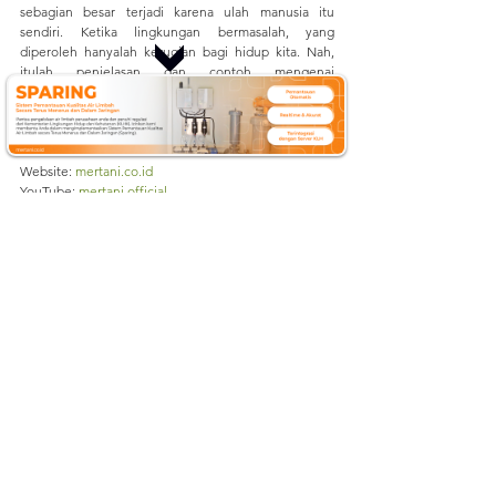
sebagian besar terjadi karena ulah manusia itu 
sendiri. Ketika lingkungan bermasalah, yang 
diperoleh hanyalah kerugian bagi hidup kita. Nah, 
itulah penjelasan dan contoh mengenai 
permasalahan lingkungan yang ada di Indonesia. 
Dapatkan informasi lainnya seputar ilmu pertanian 
dan perkebunan dengan cara mengunjungi kami di:
Website: 
mertani.co.id
YouTube: 
mertani official
Instagram: 
@mertani_indonesia
Linkedin : 
PT Mertani
Tiktok : 
mertaniofficial
Sumber:
https://ilmugeografi.com/bencana-
alam/kerusakan-hutan
https://www.kompas.com/skola/read/2020/12/25/1
85121969/permasalahan-lingkungan-di-indonesia
https://nasional.sindonews.com/berita/1302781/1
5/10-problem-besar-lingkungan-di-indonesia
https://www.kompas.com/skola/read/2020/01/03/0
60000269/apa-itu-banjir-definisi-penyebab-dan-
dampak
https://hellosehat.com/sehat/informasi-