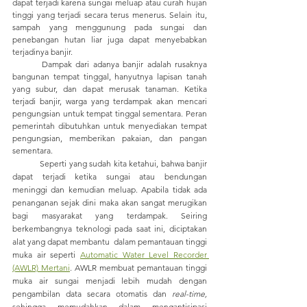
dapat terjadi karena sungai meluap atau curah hujan 
tinggi yang terjadi secara terus menerus. Selain itu, 
sampah yang menggunung pada sungai dan 
penebangan hutan liar juga dapat menyebabkan 
terjadinya banjir.
	Dampak dari adanya banjir adalah rusaknya 
bangunan tempat tinggal, hanyutnya lapisan tanah 
yang subur, dan dapat merusak tanaman. Ketika 
terjadi banjir, warga yang terdampak akan mencari 
pengungsian untuk tempat tinggal sementara. Peran 
pemerintah dibutuhkan untuk menyediakan tempat 
pengungsian, memberikan pakaian, dan pangan 
sementara. 
	Seperti yang sudah kita ketahui, bahwa banjir 
dapat terjadi ketika sungai atau bendungan 
meninggi dan kemudian meluap. Apabila tidak ada 
penanganan sejak dini maka akan sangat merugikan 
bagi masyarakat yang terdampak. Seiring 
berkembangnya teknologi pada saat ini, diciptakan 
alat yang dapat membantu  dalam pemantauan tinggi 
muka air seperti 
Automatic Water Level Recorder 
(AWLR) Mertani
. AWLR membuat pemantauan tinggi 
muka air sungai menjadi lebih mudah dengan 
pengambilan data secara otomatis dan 
real-time,
sehingga memudahkan dalam mengantisipasi 