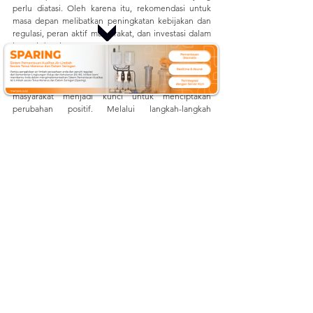
perlu diatasi. Oleh karena itu, rekomendasi untuk 
masa depan melibatkan peningkatan kebijakan dan 
regulasi, peran aktif masyarakat, dan investasi dalam 
inovasi dan riset.
	Melalui kesadaran akan pentingnya 
keberlanjutan dan perlindungan lingkungan, 
kolaborasi antara pemerintah, industri, dan 
masyarakat menjadi kunci untuk menciptakan 
perubahan positif. Melalui langkah-langkah 
berkelanjutan, evaluasi terus-menerus, dan 
partisipasi aktif semua pihak, kita dapat bergerak 
menuju masa depan yang lebih bersih, di mana 
polusi udara tidak lagi menjadi ancaman serius 
terhadap kesehatan manusia dan keberlanjutan 
lingkungan. 
Nah itulah penjelasan mengenai 
Peran 
Pemerintah dalam Mengatasi Krisis Polusi Udara
, 
semoga bermanfaat. 
Dapatkan informasi lainnya 
seputar ilmu pertanian dan perkebunan dengan cara 
mengunjungi kami di:
Website: 
mertani.co.id
YouTube: 
mertani official
Instagram: 
@mertani_indonesia
Linkedin : 
PT Mertani
Tiktok : 
mertaniofficial