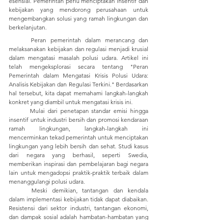
esensial. Pemerintah perlu menciptakan insentif dan 
kebijakan yang mendorong perusahaan untuk 
mengembangkan solusi yang ramah lingkungan dan 
berkelanjutan. 
	Peran pemerintah dalam merancang dan 
melaksanakan kebijakan dan regulasi menjadi krusial 
dalam mengatasi masalah polusi udara. Artikel ini 
telah mengeksplorasi secara tentang "Peran 
Pemerintah dalam Mengatasi Krisis Polusi Udara: 
Analisis Kebijakan dan Regulasi Terkini." Berdasarkan 
hal tersebut, kita dapat memahami langkah-langkah 
konkret yang diambil untuk mengatasi krisis ini.
	Mulai dari penetapan standar emisi hingga 
insentif untuk industri bersih dan promosi kendaraan 
ramah lingkungan, langkah-langkah ini 
mencerminkan tekad pemerintah untuk menciptakan 
lingkungan yang lebih bersih dan sehat. Studi kasus 
dari negara yang berhasil, seperti Swedia, 
memberikan inspirasi dan pembelajaran bagi negara 
lain untuk mengadopsi praktik-praktik terbaik dalam 
menanggulangi polusi udara.
	Meski demikian, tantangan dan kendala 
dalam implementasi kebijakan tidak dapat diabaikan. 
Resistensi dari sektor industri, tantangan ekonomi, 
dan dampak sosial adalah hambatan-hambatan yang 