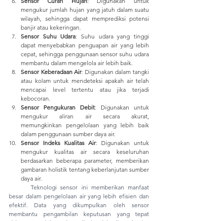
Sensor Curah Hujan
: Digunakan untuk 
mengukur jumlah hujan yang jatuh dalam suatu 
wilayah, sehingga dapat memprediksi potensi 
banjir atau kekeringan.
Sensor Suhu Udara
: Suhu udara yang tinggi 
dapat menyebabkan penguapan air yang lebih 
cepat, sehingga penggunaan sensor suhu udara 
membantu dalam mengelola air lebih baik.
Sensor Keberadaan Air
: Digunakan dalam tangki 
atau kolam untuk mendeteksi apakah air telah 
mencapai level tertentu atau jika terjadi 
kebocoran.
Sensor Pengukuran Debit
: Digunakan untuk 
mengukur aliran air secara akurat, 
memungkinkan pengelolaan yang lebih baik 
dalam penggunaan sumber daya air.
Sensor Indeks Kualitas Air
: Digunakan untuk 
mengukur kualitas air secara keseluruhan 
berdasarkan beberapa parameter, memberikan 
gambaran holistik tentang keberlanjutan sumber 
daya air.
Teknologi sensor ini memberikan manfaat 
besar dalam pengelolaan air yang lebih efisien dan 
efektif. Data yang dikumpulkan oleh sensor 
membantu pengambilan keputusan yang tepat 