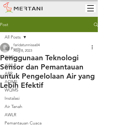
Post
All Posts
faridatunnissa04
All Posts
Aug 8, 2023
Penggunaan Teknologi
AWS
Sensor dan Pemantauan
AWLR
ARR
untuk Pengelolaan Air yang
AQMS
Lebih Efektif
WQMS
Instalasi
Air Tanah
AWLR
Pemantauan Cuaca