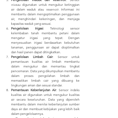
niveau
 digunakan untuk mengukur ketinggian 
air dalam waduk atau 
reservoir
. Informasi ini 
membantu dalam mengoptimalkan penggunaan 
air, menghindari kekeringan, dan menjaga 
kapasitas waduk yang sesuai.
Pengelolaan Irigasi
: Teknologi sensor 
kelembaban tanah membantu petani dalam 
mengatur irigasi yang tepat. Dengan 
menyesuaikan irigasi berdasarkan kebutuhan 
tanaman, penggunaan air dapat dioptimalkan 
dan hasil panen dapat ditingkatkan.
Pengelolaan Limbah Cair
: Sensor untuk 
pemantauan kualitas air limbah membantu 
dalam mengukur dan memantau tingkat 
pencemaran. Data yang dikumpulkan membantu 
dalam proses pengolahan limbah dan 
memastikan limbah cair yang dibuang ke 
lingkungan aman dan sesuai standar.
Pemantauan Keberlanjutan Air
: Sensor indeks 
kualitas air digunakan untuk mengukur kualitas 
air secara keseluruhan. Data yang diperoleh 
membantu dalam menilai keberlanjutan sumber 
daya air dan membuat kebijakan yang lebih baik 
dalam pengelolaannya.