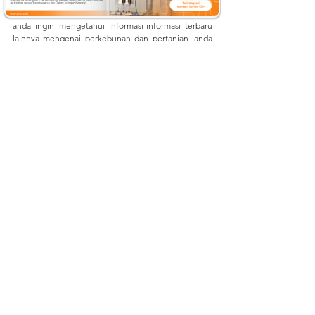
Penggunaan Teknologi Sensor dan Pemantauan 
untuk Pengelolaan Air yang Lebih Efektif. Apabila 
anda ingin mengetahui informasi-informasi terbaru 
lainnya mengenai perkebunan dan pertanian, anda 
dapat mengunjungi kami di:
Website: 
mertani.co.id
YouTube: 
mertani official
Instagram: 
@mertani_indonesia
Linkedin : 
PT Mertani
Tiktok : 
mertaniofficial
Sumber : 
https://ekbis.sindonews.com/read/753373/34/era-
booming-teknologi-digital-ekonom-sebut-ada-4-
tantangan-krusial-1650855861
https://pdaminfo.pdampintar.id/blog/lainnya/pengola
han-air-bersih-untuk-peningkatan-kualitas-air
https://sinay.ai/en/what-are-the-main-indicators-of-
water-quality/
https://rmc-indonesia.com/7-solusi-untuk-limbah-
cair/
#PengelolaanAirEfektif
#SensorAir
#TeknologiPemntauanAir
#InovasiAirBersih