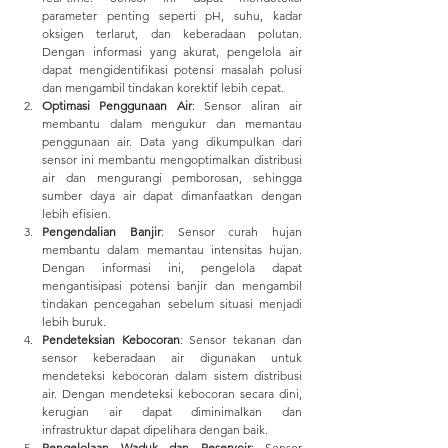
parameter penting seperti pH, suhu, kadar 
oksigen terlarut, dan keberadaan polutan. 
Dengan informasi yang akurat, pengelola air 
dapat mengidentifikasi potensi masalah polusi 
dan mengambil tindakan korektif lebih cepat.
Optimasi Penggunaan Air
: Sensor aliran air 
membantu dalam mengukur dan memantau 
penggunaan air. Data yang dikumpulkan dari 
sensor ini membantu mengoptimalkan distribusi 
air dan mengurangi pemborosan, sehingga 
sumber daya air dapat dimanfaatkan dengan 
lebih efisien.
Pengendalian Banjir
: Sensor curah hujan 
membantu dalam memantau intensitas hujan. 
Dengan informasi ini, pengelola dapat 
mengantisipasi potensi banjir dan mengambil 
tindakan pencegahan sebelum situasi menjadi 
lebih buruk.
Pendeteksian Kebocoran
: Sensor tekanan dan 
sensor keberadaan air digunakan untuk 
mendeteksi kebocoran dalam sistem distribusi 
air. Dengan mendeteksi kebocoran secara dini, 
kerugian air dapat diminimalkan dan 
infrastruktur dapat dipelihara dengan baik.
Pengelolaan Waduk dan Reservoir
: Sensor 