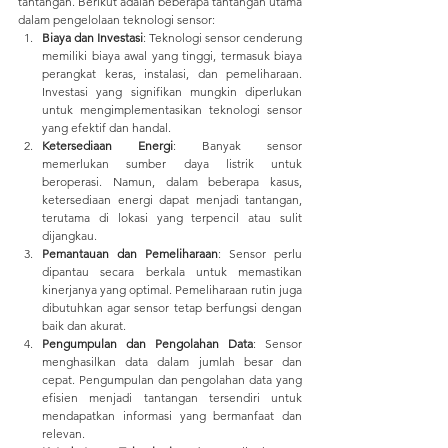
tantangan. Berikut adalah beberapa tantangan utama 
dalam pengelolaan teknologi sensor:
Biaya dan Investasi
: Teknologi sensor cenderung 
memiliki biaya awal yang tinggi, termasuk biaya 
perangkat keras, instalasi, dan pemeliharaan. 
Investasi yang signifikan mungkin diperlukan 
untuk mengimplementasikan teknologi sensor 
yang efektif dan handal.
Ketersediaan Energi
: Banyak sensor 
memerlukan sumber daya listrik untuk 
beroperasi. Namun, dalam beberapa kasus, 
ketersediaan energi dapat menjadi tantangan, 
terutama di lokasi yang terpencil atau sulit 
dijangkau.
Pemantauan dan Pemeliharaan
: Sensor perlu 
dipantau secara berkala untuk memastikan 
kinerjanya yang optimal. Pemeliharaan rutin juga 
dibutuhkan agar sensor tetap berfungsi dengan 
baik dan akurat.
Pengumpulan dan Pengolahan Data
: Sensor 
menghasilkan data dalam jumlah besar dan 
cepat. Pengumpulan dan pengolahan data yang 
efisien menjadi tantangan tersendiri untuk 
mendapatkan informasi yang bermanfaat dan 
relevan.