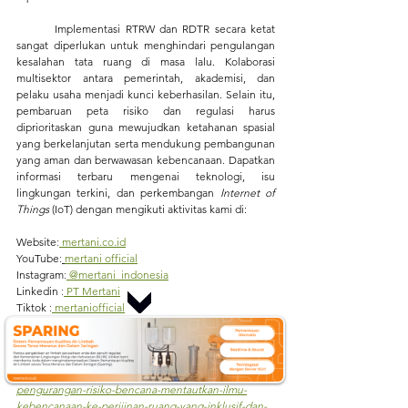
	Implementasi RTRW dan RDTR secara ketat 
sangat diperlukan untuk menghindari pengulangan 
kesalahan tata ruang di masa lalu. Kolaborasi 
multisektor antara pemerintah, akademisi, dan 
pelaku usaha menjadi kunci keberhasilan. Selain itu, 
pembaruan peta risiko dan regulasi harus 
diprioritaskan guna mewujudkan ketahanan spasial 
yang berkelanjutan serta mendukung pembangunan 
yang aman dan berwawasan kebencanaan. Dapatkan 
informasi terbaru mengenai teknologi, isu 
lingkungan terkini, dan perkembangan 
Internet of 
Things
 (IoT) dengan mengikuti aktivitas kami di:
Website
:
mertani.co.id
YouTube
:
mertani official
Instagram
:
 @mertani_indonesia
Linkedin 
:
 PT Mertani
Tiktok 
:
 mertaniofficial
Sumber:
https://www.kompasiana.com/luthfimutaali4996/69363
31eed64152bd065ffa3/rtrw-rdtr-berbasis-
pengurangan-risiko-bencana-mentautkan-ilmu-
kebencanaan-ke-perijinan-ruang-yang-inklusif-dan-