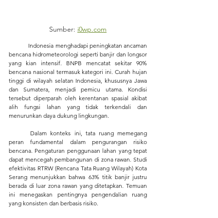
Sumber: 
i0wp.com
	Indonesia menghadapi peningkatan ancaman 
bencana hidrometeorologi seperti banjir dan longsor 
yang kian intensif. BNPB mencatat sekitar 90% 
bencana nasional termasuk kategori ini. Curah hujan 
tinggi di wilayah selatan Indonesia, khususnya Jawa 
dan Sumatera, menjadi pemicu utama. Kondisi 
tersebut diperparah oleh kerentanan spasial akibat 
alih fungsi lahan yang tidak terkendali dan 
menurunkan daya dukung lingkungan.
	Dalam konteks ini, tata ruang memegang 
peran fundamental dalam pengurangan risiko 
bencana. Pengaturan penggunaan lahan yang tepat 
dapat mencegah pembangunan di zona rawan. Studi 
efektivitas 
RTRW (Rencana Tata Ruang Wilayah)
 Kota 
Serang menunjukkan bahwa 63% titik banjir justru 
berada di luar zona rawan yang ditetapkan. Temuan 
ini menegaskan pentingnya pengendalian ruang 
yang konsisten dan berbasis risiko.