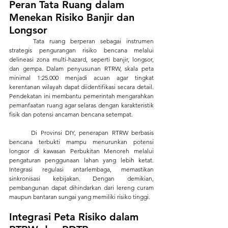
Peran Tata Ruang dalam 
Menekan Risiko Banjir dan 
Longsor
	Tata ruang berperan sebagai instrumen 
strategis pengurangan risiko bencana melalui 
delineasi zona multi-hazard, seperti banjir, longsor, 
dan gempa. Dalam penyusunan RTRW, skala peta 
minimal 1:25.000 menjadi acuan agar tingkat 
kerentanan wilayah dapat diidentifikasi secara detail. 
Pendekatan ini membantu pemerintah mengarahkan 
pemanfaatan ruang agar selaras dengan karakteristik 
fisik dan potensi ancaman bencana setempat.
	Di Provinsi DIY, penerapan RTRW berbasis 
bencana terbukti mampu menurunkan potensi 
longsor di kawasan Perbukitan Menoreh melalui 
pengaturan penggunaan lahan yang lebih ketat. 
Integrasi regulasi antarlembaga, memastikan 
sinkronisasi kebijakan. Dengan demikian, 
pembangunan dapat dihindarkan dari lereng curam 
maupun bantaran sungai yang memiliki risiko tinggi.
Integrasi Peta Risiko dalam 