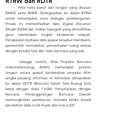
RTRW dan RDTR
	Peta risiko banjir dan longsor yang disusun 
BMKG serta BNPB diintegrasikan ke dalam RTRW 
untuk menetapkan zona larangan pembangunan. 
Proses ini memanfaatkan data 
Digital Elevation 
Model 
(DEM) dan indeks topografi yang dimodifikasi 
guna memetakan tingkat kerawanan wilayah. 
Pendekatan berbasis data spasial tersebut membantu 
pemerintah memastikan pemanfaatan ruang selaras 
dengan kondisi fisik dan risiko bencana yang ada.
	Sebagai contoh, Atlas Proyeksi Bencana 
Hidrometeorologi BMKG memetakan potensi 
longsor secara spasial berdasarkan proyeksi iklim 
jangka panjang. Informasi ini kemudian dimasukkan 
ke dalam 
RDTR (Rencana Detail Tata Ruang) 
kota 
besar dengan skala 1:5.000. Penyelarasan dengan 
Rencana Penanggulangan Bencana Daerah 
memungkinkan pembaruan otomatis ketika terjadi 
perubahan data curah hujan atau kurva IDF.