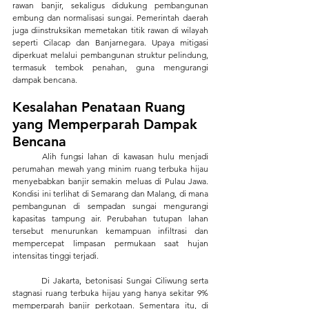
rawan banjir, sekaligus didukung pembangunan 
embung dan normalisasi sungai. Pemerintah daerah 
juga diinstruksikan memetakan titik rawan di wilayah 
seperti Cilacap dan Banjarnegara. Upaya mitigasi 
diperkuat melalui pembangunan struktur pelindung, 
termasuk tembok penahan, guna mengurangi 
dampak bencana.
Kesalahan Penataan Ruang 
yang Memperparah Dampak 
Bencana
	Alih fungsi lahan di kawasan hulu menjadi 
perumahan mewah yang minim ruang terbuka hijau 
menyebabkan banjir semakin meluas di Pulau Jawa. 
Kondisi ini terlihat di Semarang dan Malang, di mana 
pembangunan di sempadan sungai mengurangi 
kapasitas tampung air. Perubahan tutupan lahan 
tersebut menurunkan kemampuan infiltrasi dan 
mempercepat limpasan permukaan saat hujan 
intensitas tinggi terjadi.
	Di Jakarta, betonisasi Sungai Ciliwung serta 
stagnasi ruang terbuka hijau yang hanya sekitar 9% 
memperparah banjir perkotaan. Sementara itu, di 