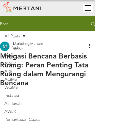
Post
All Posts
Marketing Mertani
All Posts
Jan 23
Mitigasi Bencana Berbasis
AWS
Ruang: Peran Penting Tata
AWLR
ARR
Ruang dalam Mengurangi
AQMS
Bencana
WQMS
Instalasi
Air Tanah
AWLR
Pemantauan Cuaca