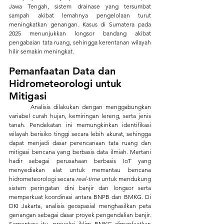
Jawa Tengah, sistem drainase yang tersumbat 
sampah akibat lemahnya pengelolaan turut 
meningkatkan genangan. Kasus di Sumatera pada 
2025 menunjukkan longsor bandang akibat 
pengabaian tata ruang, sehingga kerentanan wilayah 
hilir semakin meningkat.
Pemanfaatan Data dan 
Hidrometeorologi untuk 
Mitigasi
	Analisis dilakukan dengan menggabungkan 
variabel curah hujan, kemiringan lereng, serta jenis 
tanah. Pendekatan ini memungkinkan identifikasi 
wilayah berisiko tinggi secara lebih akurat, sehingga 
dapat menjadi dasar perencanaan tata ruang dan 
mitigasi bencana yang berbasis data ilmiah. Mertani 
hadir sebagai perusahaan berbasis IoT yang 
menyediakan alat untuk memantau bencana 
hidrometeorologi secara 
real-time
 untuk mendukung 
sistem peringatan dini banjir dan longsor serta 
memperkuat koordinasi antara BNPB dan BMKG. Di 
DKI Jakarta, analisis geospasial menghasilkan peta 
genangan sebagai dasar proyek pengendalian banjir. 
Sementara itu, proyeksi iklim BMKG dimanfaatkan 