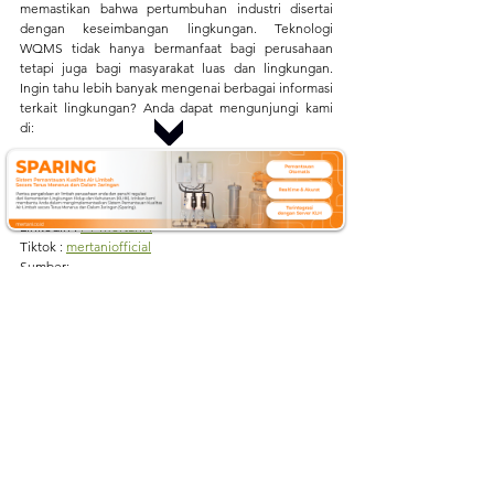
memastikan bahwa pertumbuhan industri disertai 
dengan keseimbangan lingkungan. Teknologi 
WQMS tidak hanya bermanfaat bagi perusahaan 
tetapi juga bagi masyarakat luas dan lingkungan. 
Ingin tahu lebih banyak mengenai berbagai informasi 
terkait lingkungan? Anda dapat mengunjungi kami 
di:
Website:
mertani.co.id
YouTube:
mertani official
Instagram:
@mertani_indonesia
Linkedin :
PT Mertani .
Tiktok :
mertaniofficial
Sumber:
https://www.mertani.co.id/post/keunggulan-wqms-
mertani-dalam-deteksi-pencemaran-air
https://budaya.jogjaprov.go.id/berita/detail/1632-
limbah-industri-jenis-bahaya-dan-pengelolaan-
limbah
https://mutucertification.com/limbah-pabrik-dan-
dampak-bagi-lingkungan/
#KualitasAir
#PencemaranAir
#LingkunganBersih