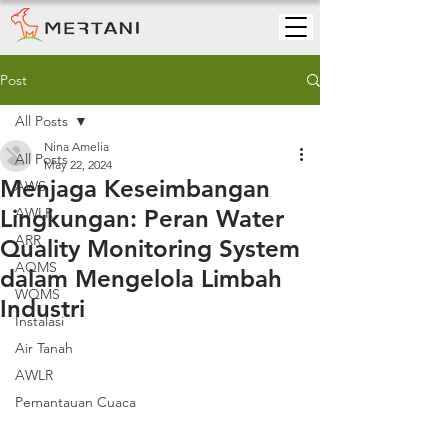
Post
All Posts
Nina Amelia
All Posts
May 22, 2024
Menjaga Keseimbangan
AWS
Lingkungan: Peran Water
AWLR
ARR
Quality Monitoring System
AQMS
dalam Mengelola Limbah
WQMS
Industri
Instalasi
Air Tanah
AWLR
Pemantauan Cuaca