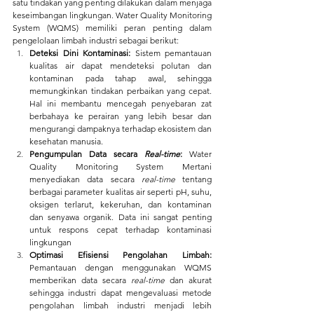
satu tindakan yang penting dilakukan dalam menjaga 
keseimbangan lingkungan. Water Quality Monitoring 
System (WQMS) memiliki peran penting dalam 
pengelolaan limbah industri sebagai berikut:
Deteksi Dini Kontaminasi: 
Sistem pemantauan 
kualitas air dapat mendeteksi polutan dan 
kontaminan pada tahap awal, sehingga 
memungkinkan tindakan perbaikan yang cepat. 
Hal ini membantu mencegah penyebaran zat 
berbahaya ke perairan yang lebih besar dan 
mengurangi dampaknya terhadap ekosistem dan 
kesehatan manusia.
Pengumpulan Data secara 
Real-time
: 
Water 
Quality Monitoring System Mertani 
menyediakan data secara 
real-time
 tentang 
berbagai parameter kualitas air seperti pH, suhu, 
oksigen terlarut, kekeruhan, dan kontaminan 
dan senyawa organik. Data ini sangat penting 
untuk respons cepat terhadap kontaminasi 
lingkungan
Optimasi Efisiensi Pengolahan Limbah: 
Pemantauan dengan menggunakan WQMS 
memberikan data secara 
real-time 
dan akurat 
sehingga industri dapat mengevaluasi metode 
pengolahan limbah industri menjadi lebih 