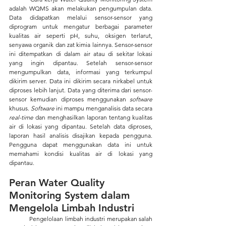
adalah WQMS akan melakukan pengumpulan data. 
Data didapatkan melalui sensor-sensor yang 
diprogram untuk mengatur berbagai parameter 
kualitas air seperti pH, suhu, oksigen terlarut, 
senyawa organik dan zat kimia lainnya. Sensor-sensor 
ini ditempatkan di dalam air atau di sekitar lokasi 
yang ingin dipantau. Setelah sensor-sensor 
mengumpulkan data, informasi yang terkumpul 
dikirim server. Data ini dikirim secara nirkabel untuk 
diproses lebih lanjut. Data yang diterima dari sensor-
sensor kemudian diproses menggunakan 
software 
khusus. 
Software
 ini mampu menganalisis data secara 
real-time
 dan menghasilkan laporan tentang kualitas 
air di lokasi yang dipantau. Setelah data diproses, 
laporan hasil analisis disajikan kepada pengguna. 
Pengguna dapat menggunakan data ini untuk 
memahami kondisi kualitas air di lokasi yang 
dipantau.
Peran Water Quality 
Monitoring System dalam 
Mengelola Limbah Industri
	Pengelolaan limbah industri merupakan salah 