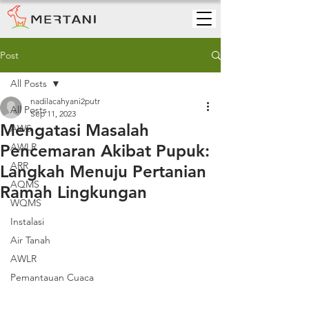
Post
All Posts
nadilacahyani2putr
All Posts
Sep 11, 2023
Mengatasi Masalah
AWS
Pencemaran Akibat Pupuk:
AWLR
ARR
Langkah Menuju Pertanian
AQMS
Ramah Lingkungan
WQMS
Instalasi
Air Tanah
AWLR
Pemantauan Cuaca