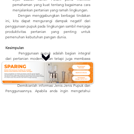
pemahaman yang kuat tentang bagaimana cara 
menjalankan pertanian yang ramah lingkungan.
	Dengan menggabungkan berbagai tindakan 
ini, kita dapat mengurangi dampak negatif dari 
penggunaan pupuk pada lingkungan sambil menjaga 
produktivitas pertanian yang penting untuk 
pemenuhan kebutuhan pangan dunia.
Kesimpulan
	Penggunaan pupuk adalah bagian integral 
dari pertanian modern, akan tetapi juga membawa 
risiko pencemaran lingkungan jika tidak dikelola 
dengan bijak. Untuk mengatasi masalah pencemaran 
akibat pupuk, diperlukan tindakan yang hati-hati dan 
kesadaran akan dampak lingkungan.
	Demikianlah informasi Jenis-Jenis Pupuk dan 
Penggunaannya. Apabila anda ingin mengetahui 
informasi lainnya mengenai perkebunan dan 
pertanian, anda dapat mengunjungi kami di:
Website: 
mertani.co.id
YouTube: 
mertani official
Instagram: 
@mertani_indonesia
Linkedin : 
PT Mertani
Tiktok : 
mertaniofficial