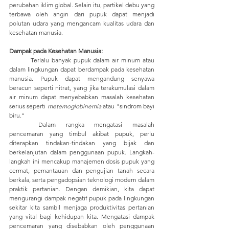
perubahan iklim global. Selain itu, partikel debu yang 
terbawa oleh angin dari pupuk dapat menjadi 
polutan udara yang mengancam kualitas udara dan 
kesehatan manusia.
Dampak pada Kesehatan Manusia:
	Terlalu banyak pupuk dalam air minum atau 
dalam lingkungan dapat berdampak pada kesehatan 
manusia. Pupuk dapat mengandung senyawa 
beracun seperti nitrat, yang jika terakumulasi dalam 
air minum dapat menyebabkan masalah kesehatan 
serius seperti 
metemoglobinemia
 atau "sindrom bayi 
biru."
	Dalam rangka mengatasi masalah 
pencemaran yang timbul akibat pupuk, perlu 
diterapkan tindakan-tindakan yang bijak dan 
berkelanjutan dalam penggunaan pupuk. Langkah-
langkah ini mencakup manajemen dosis pupuk yang 
cermat, pemantauan dan pengujian tanah secara 
berkala, serta pengadopsian teknologi modern dalam 
praktik pertanian. Dengan demikian, kita dapat 
mengurangi dampak negatif pupuk pada lingkungan 
sekitar kita sambil menjaga produktivitas pertanian 
yang vital bagi kehidupan kita. Mengatasi dampak 
pencemaran yang disebabkan oleh penggunaan 