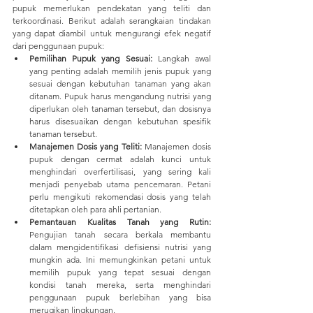
pupuk memerlukan pendekatan yang teliti dan 
terkoordinasi. Berikut adalah serangkaian tindakan 
yang dapat diambil untuk mengurangi efek negatif 
dari penggunaan pupuk:
Pemilihan Pupuk yang Sesuai:
 Langkah awal 
yang penting adalah memilih jenis pupuk yang 
sesuai dengan kebutuhan tanaman yang akan 
ditanam. Pupuk harus mengandung nutrisi yang 
diperlukan oleh tanaman tersebut, dan dosisnya 
harus disesuaikan dengan kebutuhan spesifik 
tanaman tersebut.
Manajemen Dosis yang Teliti:
 Manajemen dosis 
pupuk dengan cermat adalah kunci untuk 
menghindari overfertilisasi, yang sering kali 
menjadi penyebab utama pencemaran. Petani 
perlu mengikuti rekomendasi dosis yang telah 
ditetapkan oleh para ahli pertanian.
Pemantauan Kualitas Tanah yang Rutin:
Pengujian tanah secara berkala membantu 
dalam mengidentifikasi defisiensi nutrisi yang 
mungkin ada. Ini memungkinkan petani untuk 
memilih pupuk yang tepat sesuai dengan 
kondisi tanah mereka, serta menghindari 
penggunaan pupuk berlebihan yang bisa 
merugikan lingkungan.