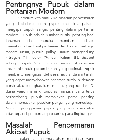
Pentingnya Pupuk dalam 
Pertanian Modern
	Sebelum kita masuk ke masalah pencemaran 
yang disebabkan oleh pupuk, mari kita pahami 
mengapa pupuk sangat penting dalam pertanian 
modern. Pupuk adalah sumber nutrisi penting bagi 
tanaman, dan mereka membantu dalam 
memaksimalkan hasil pertanian. Terdiri dari berbagai 
macam unsur, pupuk paling umum mengandung 
nitrogen (N), fosfor (P), dan kalium (K), disebut 
sebagai pupuk NPK. Tanaman memerlukan unsur-
unsur ini untuk pertumbuhan yang optimal. Pupuk 
membantu mengatasi defisiensi nutrisi dalam tanah, 
yang dapat menyebabkan tanaman tumbuh dengan 
buruk atau menghasilkan kualitas yang rendah. Di 
dunia yang memiliki populasi manusia yang terus 
berkembang, pupuk memainkan peran penting 
dalam memastikan pasokan pangan yang mencukupi. 
Namun, penggunaan pupuk yang berlebihan atau 
tidak tepat dapat berdampak serius pada lingkungan.
Masalah Pencemaran 
Akibat Pupuk
	Salah satu permasalahan mendasar yang 