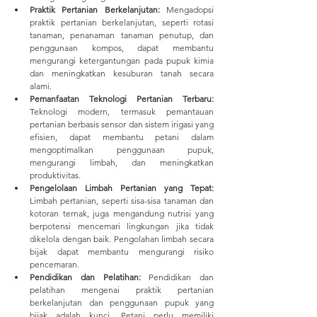
Praktik Pertanian Berkelanjutan:
 Mengadopsi 
praktik pertanian berkelanjutan, seperti rotasi 
tanaman, penanaman tanaman penutup, dan 
penggunaan kompos, dapat membantu 
mengurangi ketergantungan pada pupuk kimia 
dan meningkatkan kesuburan tanah secara 
alami.
Pemanfaatan Teknologi Pertanian Terbaru:
Teknologi modern, termasuk pemantauan 
pertanian berbasis sensor dan sistem irigasi yang 
efisien, dapat membantu petani dalam 
mengoptimalkan penggunaan pupuk, 
mengurangi limbah, dan meningkatkan 
produktivitas.
Pengelolaan Limbah Pertanian yang Tepat: 
Limbah pertanian, seperti sisa-sisa tanaman dan 
kotoran ternak, juga mengandung nutrisi yang 
berpotensi mencemari lingkungan jika tidak 
dikelola dengan baik. Pengolahan limbah secara 
bijak dapat membantu mengurangi risiko 
pencemaran.
Pendidikan dan Pelatihan: 
Pendidikan dan 
pelatihan mengenai praktik pertanian 
berkelanjutan dan penggunaan pupuk yang 
bijak adalah kunci. Petani perlu memiliki 