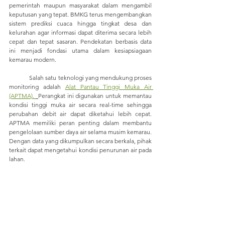
pemerintah maupun masyarakat dalam mengambil 
keputusan yang tepat. BMKG terus mengembangkan 
sistem prediksi cuaca hingga tingkat desa dan 
kelurahan agar informasi dapat diterima secara lebih 
cepat dan tepat sasaran. Pendekatan berbasis data 
ini menjadi fondasi utama dalam kesiapsiagaan 
kemarau modern.
	Salah satu teknologi yang mendukung proses 
monitoring adalah 
Alat Pantau Tinggi Muka Air 
(APTMA). 
Perangkat ini digunakan untuk memantau 
kondisi tinggi muka air secara real-time sehingga 
perubahan debit air dapat diketahui lebih cepat. 
APTMA memiliki peran penting dalam membantu 
pengelolaan sumber daya air selama musim kemarau. 
Dengan data yang dikumpulkan secara berkala, pihak 
terkait dapat mengetahui kondisi penurunan air pada 
lahan. 