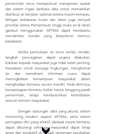
pemerintah terus memperkuat manajemen waduk 
dan sistem irigasi berbasis data untuk memastikan 
distribusi air berjalan optimal selama musim kemarau. 
Mitigasi kebakaran hutan dan lahan juga menjadi 
prioritas utama. Pemantauan tinggi muka air di lahan 
gambut menggunakan APTMA dapat membantu 
mendeteksi kondisi yang berpotensi memicu 
kebakaran.
	Ketika permukaan air turun terlalu rendah, 
langkah pencegahan dapat segera dilakukan. 
Edukasi kepada masyarakat juga tidak kalah penting. 
Kesadaran untuk menjaga lingkungan, menghemat 
air, dan memahami informasi cuaca dapat 
meningkatkan kemampuan masyarakat dalam 
menghadapi kemarau secara mandiri. Pada akhirnya, 
kesiapsiagaan kemarau bukan hanya tanggung jawab 
pemerintah, tetapi membutuhkan keterlibatan 
seluruh elemen masyarakat. 
	Dengan dukungan data yang akurat, sistem 
monitoring modern seperti APTMA, serta sistem 
peringatan dini yang efektif, dampak musim kemarau 
dapat dikurangi sehingga masyarakat dapat tetap 
aman dan produktif di tengah tantangan perubahan 