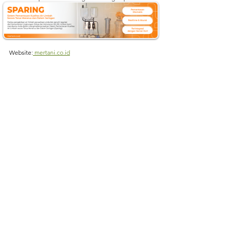
iklim. 
Dapatkan informasi terbaru mengenai 
teknologi, isu lingkungan terkini, dan perkembangan 
Internet of Things
 (IoT) dengan mengikuti aktivitas 
kami di:
Website
:
mertani.co.id
YouTube
:
mertani official
Instagram
:
 @mertani_indonesia
Linkedin 
:
 PT Mertani
Tiktok 
:
 mertaniofficial
Sumber:
https://www.bmkg.go.id/berita/utama/bmkg-dan-
bappenas-bahas-kesiapsiagaan-hadapi-musim-
kemarau-2026
https://www.metrotvnews.com/read/b3JC5x1Y-
hadapi-kemarau-dan-el-nino-2026-pemerintah-
siapkan-langkah-strategis
https://idejabar.pikiran-rakyat.com/nasional/pr-
35210218304/mantaps-bmkg-dan-bappenas-bahas-
kesiapsiagaan-hadapi-musim-kemarau-2026