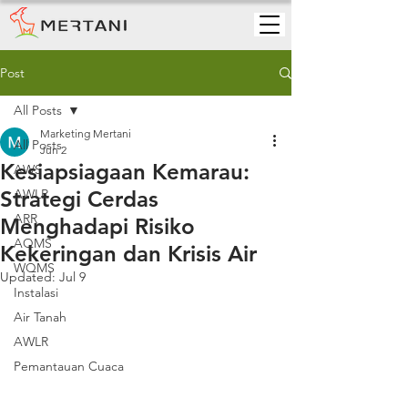
Post
All Posts
Marketing Mertani
All Posts
Jun 2
Kesiapsiagaan Kemarau:
AWS
Strategi Cerdas
AWLR
ARR
Menghadapi Risiko
AQMS
Kekeringan dan Krisis Air
WQMS
Updated:
Jul 9
Instalasi
Air Tanah
AWLR
Pemantauan Cuaca