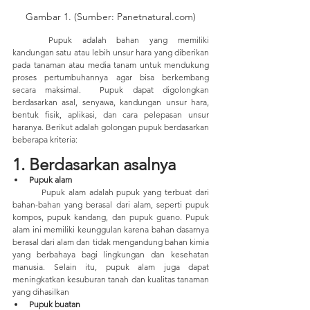
Gambar 1. (Sumber: Panetnatural.com)
	Pupuk adalah bahan yang memiliki 
kandungan satu atau lebih unsur hara yang diberikan 
pada tanaman atau media tanam untuk mendukung 
proses pertumbuhannya agar bisa berkembang 
secara maksimal.  Pupuk dapat digolongkan 
berdasarkan asal, senyawa, kandungan unsur hara, 
bentuk fisik, aplikasi, dan cara pelepasan unsur 
haranya. Berikut adalah golongan pupuk berdasarkan 
beberapa kriteria:
1. Berdasarkan asalnya
Pupuk alam
	Pupuk alam adalah pupuk yang terbuat dari 
bahan-bahan yang berasal dari alam, seperti pupuk 
kompos, pupuk kandang, dan pupuk guano. Pupuk 
alam ini memiliki keunggulan karena bahan dasarnya 
berasal dari alam dan tidak mengandung bahan kimia 
yang berbahaya bagi lingkungan dan kesehatan 
manusia. Selain itu, pupuk alam juga dapat 
meningkatkan kesuburan tanah dan kualitas tanaman 
yang dihasilkan
Pupuk buatan