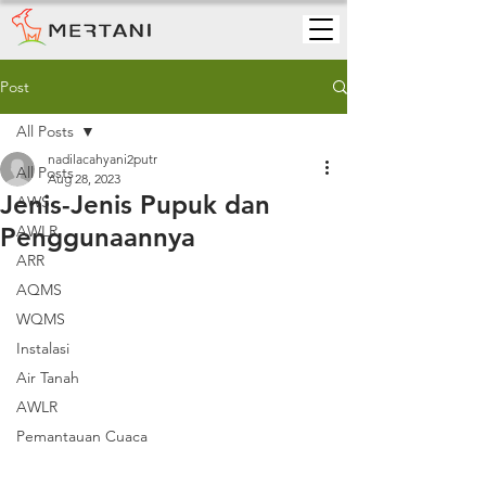
Post
All Posts
nadilacahyani2putr
All Posts
Aug 28, 2023
Jenis-Jenis Pupuk dan
AWS
Penggunaannya
AWLR
ARR
AQMS
WQMS
Instalasi
Air Tanah
AWLR
Pemantauan Cuaca