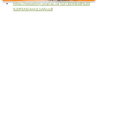
https://repository.unair.ac.id/103130/4/BAB%20I
%20PENDAHULUAN.pdf
https://www.suara.com/news/2021/02/18/174651/j
enis-pupuk-dan-fungsinya-petani-pemula-wajib-
tahu?page=all
https://www.liputan6.com/citizen6/read/3921928/
aneka-jenis-pupuk-dan-fungsinya-masing-
masing-perlu-diketahui
#JenisPupuk
#PemilihanPupuk
#TipePupuk
#PupukOrganik
#PupukAnorganik
#PertanianBerkelanjutan
#Agronomi
#PenggolonganPupuk
See All
Recent Posts