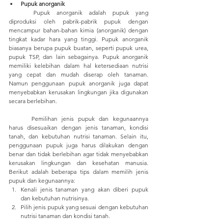
Pupuk anorganik
	Pupuk anorganik adalah pupuk yang 
diproduksi oleh pabrik-pabrik pupuk dengan 
mencampur bahan-bahan kimia (anorganik) dengan 
tingkat kadar hara yang tinggi. Pupuk anorganik 
biasanya berupa pupuk buatan, seperti pupuk urea, 
pupuk TSP, dan lain sebagainya. Pupuk anorganik 
memiliki kelebihan dalam hal ketersediaan nutrisi 
yang cepat dan mudah diserap oleh tanaman. 
Namun penggunaan pupuk anorganik juga dapat 
menyebabkan kerusakan lingkungan jika digunakan 
secara berlebihan.
	Pemilihan jenis pupuk dan kegunaannya 
harus disesuaikan dengan jenis tanaman, kondisi 
tanah, dan kebutuhan nutrisi tanaman. Selain itu, 
penggunaan pupuk juga harus dilakukan dengan 
benar dan tidak berlebihan agar tidak menyebabkan 
kerusakan lingkungan dan kesehatan manusia. 
Berikut adalah beberapa tips dalam memilih jenis 
pupuk dan kegunaannya:
Kenali jenis tanaman yang akan diberi pupuk 
dan kebutuhan nutrisinya.
Pilih jenis pupuk yang sesuai dengan kebutuhan 
nutrisi tanaman dan kondisi tanah.