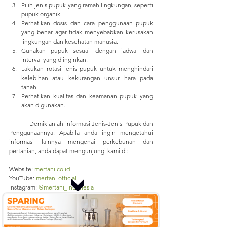
Pilih jenis pupuk yang ramah lingkungan, seperti 
pupuk organik.
Perhatikan dosis dan cara penggunaan pupuk 
yang benar agar tidak menyebabkan kerusakan 
lingkungan dan kesehatan manusia.
Gunakan pupuk sesuai dengan jadwal dan 
interval yang diinginkan.
Lakukan rotasi jenis pupuk untuk menghindari 
kelebihan atau kekurangan unsur hara pada 
tanah.
Perhatikan kualitas dan keamanan pupuk yang 
akan digunakan.
	Demikianlah informasi Jenis-Jenis Pupuk dan 
Penggunaannya. Apabila anda ingin mengetahui 
informasi lainnya mengenai perkebunan dan 
pertanian, anda dapat mengunjungi kami di:
Website: 
mertani.co.id
YouTube: 
mertani official
Instagram: 
@mertani_indonesia
Linkedin : 
PT Mertani
Tiktok : 
mertaniofficial
Sumber: