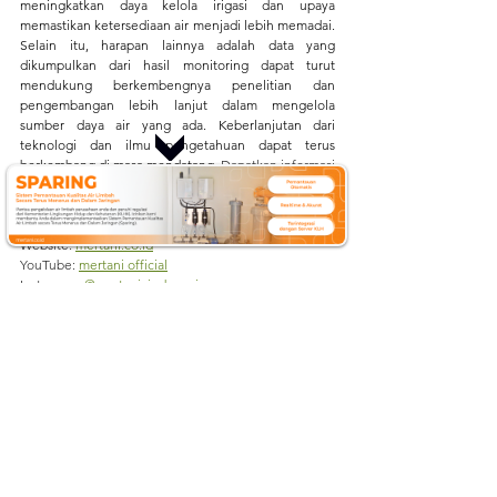
meningkatkan daya kelola irigasi dan upaya 
memastikan ketersediaan air menjadi lebih memadai. 
Selain itu, harapan lainnya adalah data yang 
dikumpulkan dari hasil monitoring dapat turut 
mendukung berkembengnya penelitian dan 
pengembangan lebih lanjut dalam mengelola 
sumber daya air yang ada. Keberlanjutan dari 
teknologi dan ilmu pengetahuan dapat terus 
berkembang di masa mendatang. 
Dapatkan informasi 
lainnya seputar ilmu lingkungan dan pertanian 
dengan cara mengunjungi kami di:
Website: 
mertani.co.id
YouTube: 
mertani official
Instagram: 
@mertani_indonesia
Linkedin : 
Merapi Tani Instrumen
Tiktok : 
mertaniofficial
AWLR
Automatic Water Level Recorder
sungai
CCTV
monitoring tinggi muka air
air
pengelolaan sumber daya air
tata kelola irigasi