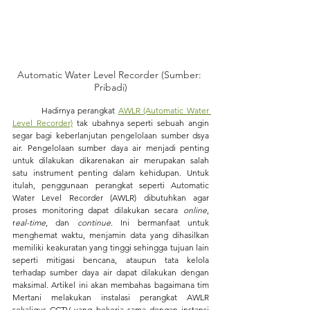
Automatic Water Level Recorder (Sumber: 
Pribadi)
	Hadirnya perangkat 
AWLR (Automatic Water 
Level Recorder)
 tak ubahnya seperti sebuah angin 
segar bagi keberlanjutan pengelolaan sumber dsya 
air. Pengelolaan sumber daya air menjadi penting 
untuk dilakukan dikarenakan air merupakan salah 
satu instrument penting dalam kehidupan. Untuk 
itulah, penggunaan perangkat seperti Automatic 
Water Level Recorder (AWLR) dibutuhkan agar 
proses monitoring dapat dilakukan secara
 online
, 
r
eal-time
, dan 
continue
. Ini bermanfaat untuk 
menghemat waktu, menjamin data yang dihasilkan 
memiliki keakuratan yang tinggi sehingga tujuan lain 
seperti mitigasi bencana, ataupun tata kelola 
terhadap sumber daya air dapat dilakukan dengan 
maksimal. Artikel ini akan membahas bagaimana tim 
Mertani melakukan instalasi perangkat AWLR 
sekaligus CCTV yang bekerja sama dengan instansi 