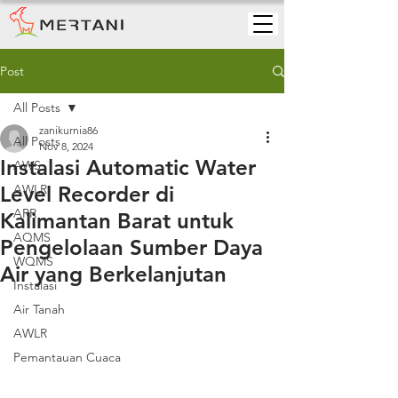
Post
All Posts
zanikurnia86
All Posts
Nov 8, 2024
Instalasi Automatic Water
AWS
Level Recorder di
AWLR
ARR
Kalimantan Barat untuk
AQMS
Pengelolaan Sumber Daya
WQMS
Air yang Berkelanjutan
Instalasi
Air Tanah
AWLR
Pemantauan Cuaca