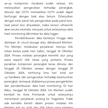
se-up 
komponen 
hardware
 sudah selesai, tim 
melanjutkan pengecekan terhadap perangkat, 
dimulai dari CCTV memastikan CCTV sudah dapat 
berfungsi dengan baik atau belum. Dilanjutkan 
dengan solar panel lalu pengecekan pada panel box. 
Saat panel box dinyalakan, maka sensor ultrasonik 
akan secara otomatis menyala untuk selanjutnya data 
hasil monitoring dikirimkan ke data logger. 
	Pendistribusian data berlanjut hingga data 
disimpan di 
cloud storage
 atau dahsboard Mertani. 
Tim Mertani melakukan perjalanan menuju titik 
lokasi kedua pada Hari Sabtu, tanggal 26 Oktober 
2024. Proses instalasi perangkat memiliki alur yang 
sama seperti titik lokasi yang pertama. Proses 
perakitan komponen perangkat keras dimulai dari 
tanggal 24 Oktober sampai dengan tanggal 29 
Oktober 2024, terhitung lima hari total 
set 
up
 hardware dan pengecekan terhadap keseluruhan 
perangkat, termasuk didalamnya proses pengambilan 
dan pendistribusian data hasil monitoring. Di hari 
Rabu, tanggal 30 Oktober 2024, tim Mertani sudah 
kembali ke Kota Pontianak untuk selanjutnya 
menempuh perjalanan pulang ke Yogykarta. Tidak 
ada kendala berarti dalam proses instalasi tim 
Mertani kali ini, baik dari titik lokasi yang pertama 