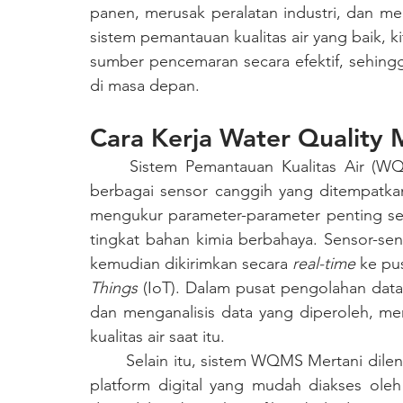
panen, merusak peralatan industri, dan me
sistem pemantauan kualitas air yang baik, 
sumber pencemaran secara efektif, sehing
di masa depan.
Cara Kerja Water Quality 
	Sistem Pemantauan Kualitas Air (WQMS) Mertani bekerja dengan mengintegrasikan 
berbagai sensor canggih yang ditempatkan d
mengukur parameter-parameter penting sepe
tingkat bahan kimia berbahaya. Sensor-se
kemudian dikirimkan secara
 real-time
 ke pu
Things 
(IoT). Dalam pusat pengolahan data 
dan menganalisis data yang diperoleh, m
kualitas air saat itu.
	Selain itu, sistem WQMS Mertani dilengkapi dengan fitur pemantauan jarak jauh melalui 
platform digital yang mudah diakses oleh 