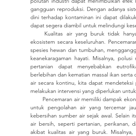
polutan industri dapat menimbulkan efek 
gangguan reproduksi. Dengan adanya sistem
dini terhadap kontaminan ini dapat dilaku
dapat segera diambil untuk melindungi kes
	Kualitas air yang buruk tidak hanya berdampak pada manusia, tetapi juga pada 
ekosistem secara keseluruhan. Pencemaran
spesies hewan dan tumbuhan, mengganggu
keanekaragaman hayati. Misalnya, polusi n
pertanian dapat menyebabkan eutrofik
berlebihan dan kematian massal ikan serta 
air secara kontinu, kita dapat mendeteksi
melakukan intervensi yang diperlukan unt
	Pencemaran air memiliki dampak ekonomi yang signifikan. Biaya yang harus dikeluarkan 
untuk pengolahan air yang tercemar jau
kebersihan sumber air sejak awal. Selain 
air bersih, seperti pertanian, perikanan,
akibat kualitas air yang buruk. Misalnya,