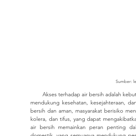
Sumber: l
	Akses terhadap air bersih adalah kebutuhan fundamental bagi kehidupan manusia, yang 
mendukung kesehatan, kesejahteraan, dan
bersih dan aman, masyarakat berisiko meng
kolera, dan tifus, yang dapat mengakibatka
air bersih memainkan peran penting dala
domestik, yang semuanya mendukung perek