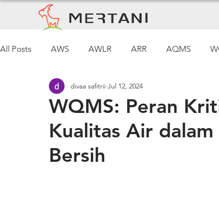
All Posts
AWS
AWLR
ARR
AQMS
W
divaa safitrii
Jul 12, 2024
Pemantauan Cuaca
WQMS: Peran Kriti
Kualitas Air dala
Bersih