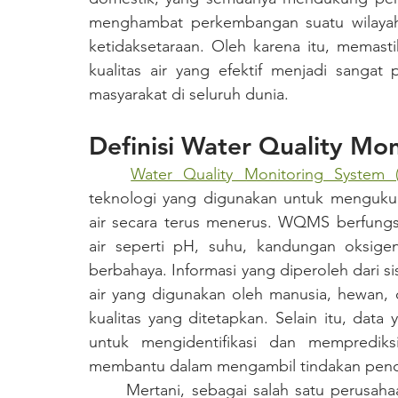
menghambat perkembangan suatu wilayah
ketidaksetaraan. Oleh karena itu, memasti
kualitas air yang efektif menjadi sangat 
masyarakat di seluruh dunia.
Definisi Water Quality Mo
Water Quality Monitoring System
teknologi yang digunakan untuk mengukur,
air secara terus menerus. WQMS berfungsi
air seperti pH, suhu, kandungan oksigen
berbahaya. Informasi yang diperoleh dari s
air yang digunakan oleh manusia, hewan,
kualitas yang ditetapkan. Selain itu, da
untuk mengidentifikasi dan memprediksi
membantu dalam mengambil tindakan penc
	Mertani, sebagai salah satu perusahaan yang bergerak di bidang teknologi pertanian 