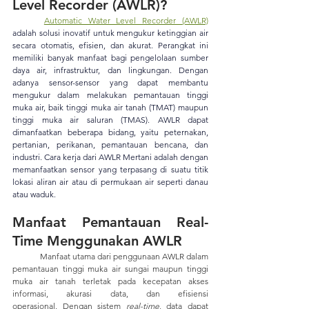
Level Recorder (AWLR)?
Automatic Water Level Recorder (AWLR)
adalah solusi inovatif untuk mengukur ketinggian air 
secara otomatis, efisien, dan akurat. Perangkat ini 
memiliki banyak manfaat bagi pengelolaan sumber 
daya air, infrastruktur, dan lingkungan. Dengan 
adanya sensor-sensor yang dapat membantu 
mengukur dalam melakukan pemantauan tinggi 
muka air, baik tinggi muka air tanah (TMAT) maupun 
tinggi muka air saluran (TMAS). 
AWLR dapat 
dimanfaatkan beberapa bidang, yaitu peternakan, 
pertanian, perikanan, pemantauan bencana, dan 
industri. Cara kerja dari AWLR Mertani adalah dengan 
memanfaatkan sensor yang terpasang di suatu titik 
lokasi aliran air atau di permukaan air seperti danau 
atau waduk.
Manfaat Pemantauan Real-
Time Menggunakan AWLR
	Manfaat utama dari penggunaan AWLR dalam 
pemantauan tinggi muka air sungai maupun tinggi 
muka air tanah terletak pada kecepatan akses 
informasi, akurasi data, dan efisiensi 
operasional. Dengan sistem 
real-time
, data dapat 