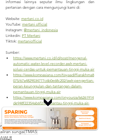
informasi lainnya seputar ilmu lingkungan dan 
pertanian dengan cara mengunjungi kami di:
Website: 
mertani.co.id
YouTube: 
mertani official
Instagram: 
@mertani_indonesia
Linkedin: 
PT Mertani
Tiktok: 
mertaniofficial
Sumber
:
https://www.mertani.co.id/id/post/mengenal-
automatic-water-level-recorder-awlr-mertani-
solusi-cerdas-untuk-pemantauan-tinggi-muka-air
https://www.kompasiana.com/tisyaadiffiarakhma8
075/67a4829034777c6b0e68c202/awlr-pengertian-
peran-keunggulan-dan-tantangan-dalam-
pemantauan-tinggi-muka-air
https://www.kompasiana.com/onyourza/66261914
de948f22354ab6f2/memantau-tinggi-muka-air-
tanah-dan-saluran-menggunakan-teknologi-awlr-
automatic-water-level-recorder
mertani
AWLR
merapi tani instrumen
TMAT
aliran sungai
TMAS
AWLR