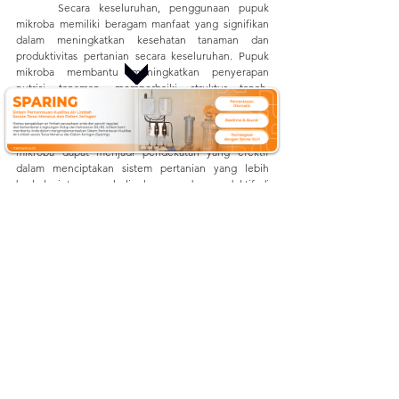
	Secara keseluruhan, penggunaan pupuk 
mikroba memiliki beragam manfaat yang signifikan 
dalam meningkatkan kesehatan tanaman dan 
produktivitas pertanian secara keseluruhan. Pupuk 
mikroba membantu meningkatkan penyerapan 
nutrisi tanaman, memperbaiki struktur tanah, 
mengurangi risiko serangan penyakit dan hama, serta 
memperbaiki keseimbangan ekosistem mikroba 
dalam tanah. Dengan demikian, penggunaan pupuk 
mikroba dapat menjadi pendekatan yang efektif 
dalam menciptakan sistem pertanian yang lebih 
berkelanjutan, ramah lingkungan, dan produktif di 
masa depan. 
Dapatkan informasi lainnya seputar ilmu 
lingkungan dan pertanian dengan cara mengunjungi 
kami di:
Website: 
mertani.co.id
YouTube: 
mertani official
Instagram: 
@mertani_indonesia
Linkedin : 
PT Mertani
Tiktok : 
mertaniofficial
Sumber:
https://media.neliti.com/media/publications/267461-
none-aa1afc9a.pdf