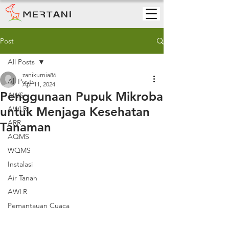
Post
All Posts
zanikurnia86
All Posts
Apr 11, 2024
Penggunaan Pupuk Mikroba
AWS
untuk Menjaga Kesehatan
AWLR
ARR
Tanaman
AQMS
WQMS
Instalasi
Air Tanah
AWLR
Pemantauan Cuaca