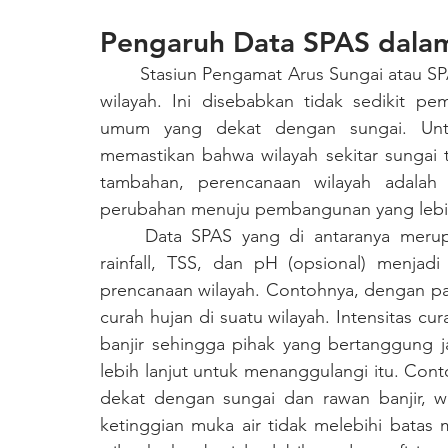
Pengaruh Data SPAS dala
	Stasiun Pengamat Arus Sungai atau SPAS memiliki keterhubungan dengan perencanaan 
wilayah. Ini disebabkan tidak sedikit p
umum yang dekat dengan sungai. Untu
memastikan bahwa wilayah sekitar sungai 
tambahan, perencanaan wilayah adalah
perubahan menuju pembangunan yang lebih
	Data SPAS yang di antaranya merupakan parameter flowmeter  water level, debit, 
rainfall, TSS, dan pH (opsional) menjad
prencanaan wilayah. Contohnya, dengan para
curah hujan di suatu wilayah. Intensitas cur
banjir sehingga pihak yang bertanggung j
lebih lanjut untuk menanggulangi itu. Conto
dekat dengan sungai dan rawan banjir, w
ketinggian muka air tidak melebihi bata