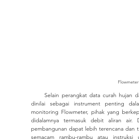
Flowmeter 
	Selain perangkat data curah hujan dari Automatic Rainfall Recorder, Flowmeter juga 
dinilai sebagai instrument penting dal
monitoring Flowmeter, pihak yang berkepe
didalamnya termasuk debit aliran air.
pembangunan dapat lebih terencana dan te
semacam rambu-rambu atau instruksi u