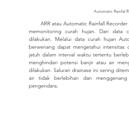
Automatic Rainfal R
	ARR atau Automatic Rainfall Recorder adalah perangkat canggih yang digunakan untuk 
memonitoring curah hujan. Dari data cu
dilakukan. Melalui data curah hujan Auto
berwenang dapat mengetahui intensitas cu
jatuh dalam interval waktu tertentu berleb
menghindari potensi banjir atau air men
dilakukan. Saluran drainase ini sering dit
air tidak berlebihan dan menggenang
pengendara.