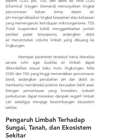
seperti COD, pH, TSS, dan debit air. Nilai COD 
(Chemical Oxygen Demand) menunjukkan tingkat 
pencemaran bahan kimia dalam air. 
pH mengindikasikan tingkat keasaman atau kebasaan 
yang memengaruhi kehidupan mikroorganisme. TSS 
(Total Suspended Solid) menggambarkan jumlah 
partikel padat tersuspensi, sedangkan debit 
air menentukan volume limbah yang dibuang ke 
lingkungan.
	Keempat parameter tersebut harus dianalisis 
secara rutin agar kualitas air limbah dapat 
dikendalikan sesuai baku mutu lingkungan. Nilai 
COD dan TSS yang tinggi menandakan pencemaran 
berat, sedangkan perubahan pH dan debit air 
membantu mendeteksi potensi kerusakan lebih awal. 
Dengan pemantauan yang konsisten, industri 
perkebunan dapat menekan dampak negatif limbah 
cair sekaligus menjaga keseimbangan ekosistem 
sekitar.
Pengaruh Limbah Terhadap 
Sungai, Tanah, dan Ekosistem 
Sekitar