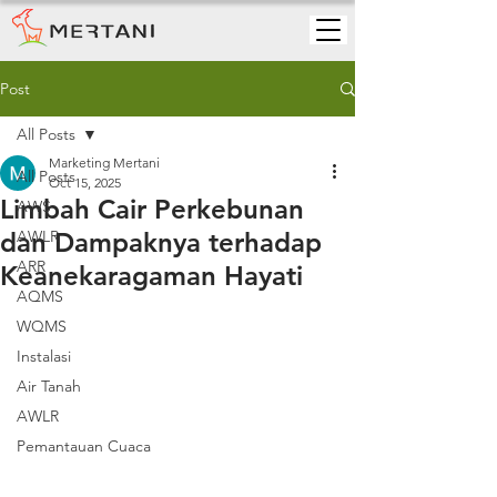
Post
All Posts
Marketing Mertani
All Posts
Oct 15, 2025
Limbah Cair Perkebunan
AWS
dan Dampaknya terhadap
AWLR
ARR
Keanekaragaman Hayati
AQMS
WQMS
Instalasi
Air Tanah
AWLR
Pemantauan Cuaca