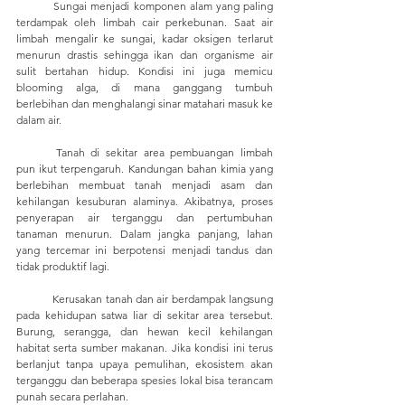
	Sungai menjadi komponen alam yang paling 
terdampak oleh limbah cair perkebunan. Saat air 
limbah mengalir ke sungai, kadar oksigen terlarut 
menurun drastis sehingga ikan dan organisme air 
sulit bertahan hidup. Kondisi ini juga memicu 
blooming alga, di mana ganggang tumbuh 
berlebihan dan menghalangi sinar matahari masuk ke 
dalam air.
	Tanah di sekitar area pembuangan limbah 
pun ikut terpengaruh. Kandungan bahan kimia yang 
berlebihan membuat tanah menjadi asam dan 
kehilangan kesuburan alaminya. Akibatnya, proses 
penyerapan air terganggu dan pertumbuhan 
tanaman menurun. Dalam jangka panjang, lahan 
yang tercemar ini berpotensi menjadi tandus dan 
tidak produktif lagi.
	Kerusakan tanah dan air berdampak langsung 
pada kehidupan satwa liar di sekitar area tersebut. 
Burung, serangga, dan hewan kecil kehilangan 
habitat serta sumber makanan. Jika kondisi ini terus 
berlanjut tanpa upaya pemulihan, ekosistem akan 
terganggu dan beberapa spesies lokal bisa terancam 
punah secara perlahan.