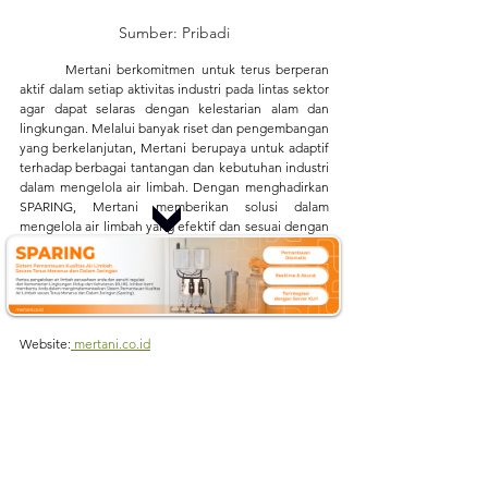
Sumber: Pribadi
Mertani berkomitmen untuk terus berperan 
aktif dalam setiap aktivitas industri pada lintas sektor 
agar dapat selaras dengan kelestarian alam dan 
lingkungan. Melalui banyak riset dan pengembangan 
yang berkelanjutan, Mertani berupaya untuk adaptif 
terhadap berbagai tantangan dan kebutuhan industri 
dalam mengelola air limbah. Dengan menghadirkan 
SPARING, Mertani memberikan solusi dalam 
mengelola air limbah yang efektif dan sesuai dengan 
peraturan pemerintah.  Dapatkan informasi terbaru 
mengenai teknologi, isu lingkungan terkini, dan 
perkembangan 
Internet of Things
 (IoT) dengan 
mengikuti aktivitas kami di:
Website:
mertani.co.id
YouTube:
mertani official
Instagram
:
 @mertani_indonesia
Linkedin
:
 PT Mertani
Tiktok:
 mertaniofficial
Sumber:
https://www.mertani.co.id/id/post/mengungkap-