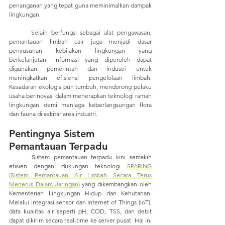
penanganan yang tepat guna meminimalkan dampak 
lingkungan.
	Selain berfungsi sebagai alat pengawasan, 
pemantauan limbah cair juga menjadi dasar 
penyusunan kebijakan lingkungan yang 
berkelanjutan. Informasi yang diperoleh dapat 
digunakan pemerintah dan industri untuk 
meningkatkan efisiensi pengelolaan limbah. 
Kesadaran ekologis pun tumbuh, mendorong pelaku 
usaha berinovasi dalam menerapkan teknologi ramah 
lingkungan demi menjaga keberlangsungan flora 
dan fauna di sekitar area industri.
Pentingnya Sistem 
Pemantauan Terpadu
	Sistem pemantauan terpadu kini semakin 
efisien dengan dukungan teknologi 
SPARING 
(Sistem Pemantauan Air Limbah Secara Terus 
Menerus Dalam Jaringan)
 yang dikembangkan oleh 
Kementerian Lingkungan Hidup dan Kehutanan. 
Melalui integrasi sensor dan Internet of Things (IoT), 
data kualitas air seperti pH, COD, TSS, dan debit 
dapat dikirim secara real-time ke server pusat. Hal ini 