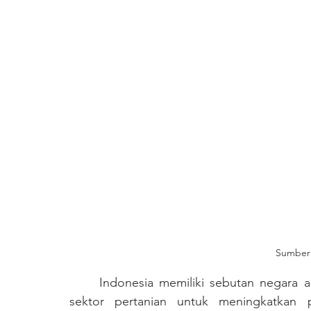
Sumber:
	Indonesia memiliki sebutan negara agraris, yaitu sebuah negara yang memanfaatkan 
sektor pertanian untuk meningkatkan p