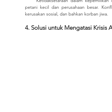
	Ketidaksetaraan dalam kepemilikan lahan sering kali memicu konflik agraria antara 
petani kecil dan perusahaan besar. Konf
kerusakan sosial, dan bahkan korban jiwa.
4. Solusi untuk Mengatasi Krisis 