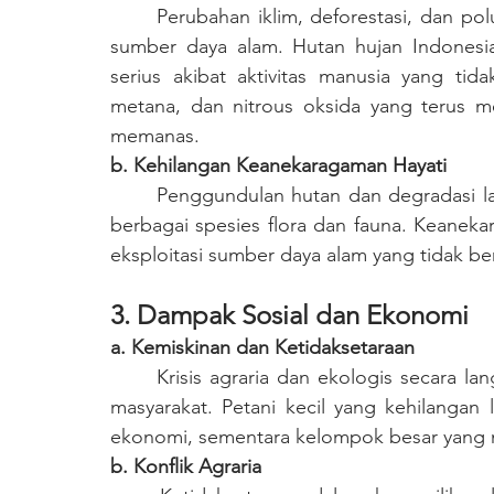
	Perubahan iklim, deforestasi, dan polusi merupakan dampak langsung dari eksploitasi 
sumber daya alam. Hutan hujan Indonesia
serius akibat aktivitas manusia yang tida
metana, dan nitrous oksida yang terus 
memanas.
b. Kehilangan Keanekaragaman Hayati
	Penggundulan hutan dan degradasi lahan mengakibatkan hilangnya habitat alami bagi 
berbagai spesies flora dan fauna. Keaneka
eksploitasi sumber daya alam yang tidak be
3. Dampak Sosial dan Ekonomi
a. Kemiskinan dan Ketidaksetaraan
	Krisis agraria dan ekologis secara langsung memengaruhi kondisi sosial dan ekonomi 
masyarakat. Petani kecil yang kehilangan 
ekonomi, sementara kelompok besar yang m
b. Konflik Agraria