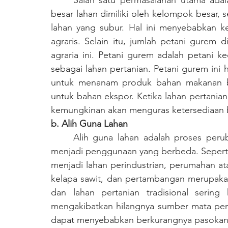
	Salah satu permasalahan utama adalah ketidaksetaraan kepemilikan lahan. Sebagian 
besar lahan dimiliki oleh kelompok besar, 
lahan yang subur. Hal ini menyebabkan ke
agraris. Selain itu, jumlah petani gurem d
agraria ini. Petani gurem adalah petani ke
sebagai lahan pertanian. Petani gurem ini
untuk menanam produk bahan makanan bia
untuk bahan ekspor. Ketika lahan pertania
kemungkinan akan menguras ketersediaan 
b. Alih Guna Lahan
	Alih guna lahan adalah proses perubahan fungsi suatu lahan dari satu penggunaan 
menjadi penggunaan yang berbeda. Seperti 
menjadi lahan perindustrian, perumahan ata
kelapa sawit, dan pertambangan merupakan
dan lahan pertanian tradisional sering
mengakibatkan hilangnya sumber mata pencah
dapat menyebabkan berkurangnya pasokan 