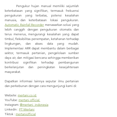
	Pengukur hujan manual memiliki sejumlah 
keterbatasan yang signifikan, termasuk frekuensi 
pengukuran yang terbatas, potensi kesalahan 
manusia, dan keterbatasan lokasi pengukuran. 
Automatic Rainfall Recorder
 menawarkan solusi yang 
lebih canggih dengan pengukuran otomatis dan 
terus menerus, mengurangi kesalahan yang dapat 
timbul, fleksibilitas penempatan, ketahanan terhadap 
lingkungan, dan akses data yang mudah. 
Implementasi ARR dapat membantu dalam berbagai 
sektor, termasuk pertanian, pengelolaan sumber 
daya air, dan mitigasi bencana sehingga memberikan 
kontribusi signifikan terhadap pembangunan 
berkelanjutan dan peningkatan kesejahteraan 
masyarakat.
Dapatkan informasi lainnya seputar ilmu pertanian 
dan perkebunan dengan cara mengunjungi kami di:
Website: 
mertani.co.id
YouTube: 
mertani official 
Instagram: 
@mertani_indonesia
Linkedin : 
PT Mertani
Tiktok : 
mertaniofficial