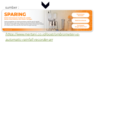
sumber :
https://www.mertani.co.id/post/automatic-rainfall-
recorder-arr-pengertian-kelebihan-fitur-dan-peran-
dalam-perkebunan
https://www.mertani.co.id/automatic-rainfall-recorder
https://www.mertani.co.id/post/ombrometer-vs-
automatic-rainfall-recorder-arr
ARR
Lihat Semua
Postingan Terakhir