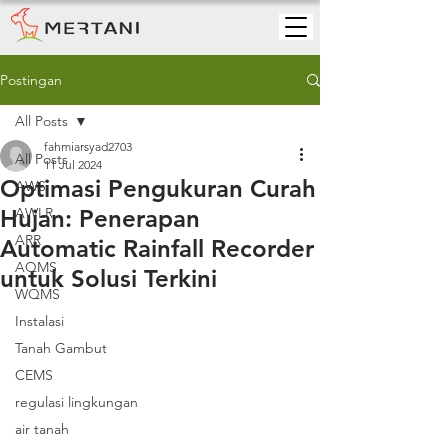
Postingan
All Posts
fahmiarsyad2703
All Posts
11 Jul 2024
Optimasi Pengukuran Curah
AWS
Hujan: Penerapan
AWLR
ARR
Automatic Rainfall Recorder
AQMS
untuk Solusi Terkini
WQMS
Instalasi
Tanah Gambut
CEMS
regulasi lingkungan
air tanah