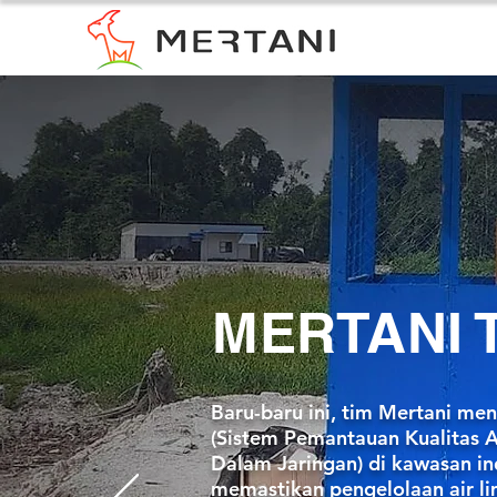
MERTANI 
Baru-baru ini, tim Mertani me
(Sistem Pemantauan Kualitas 
Dalam Jaringan) di kawasan ind
memastikan pengelolaan air lim