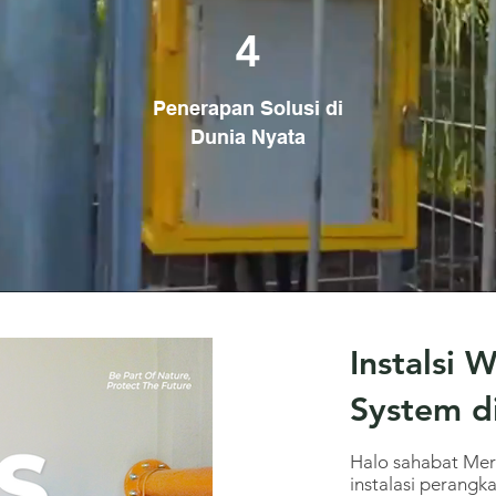
4
Penerapan Solusi di
Dunia Nyata
Instalsi 
System d
Halo sahabat Mert
instalasi perang