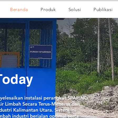
Beranda
Produk
Solusi
Publikasi
Today
nyelesaikan instalasi perangkat SPARING
Air Limbah Secara Terus-Menerus dan
ustri Kalimantan Utara. Sistem ini
bah industri berjalan optimal serta