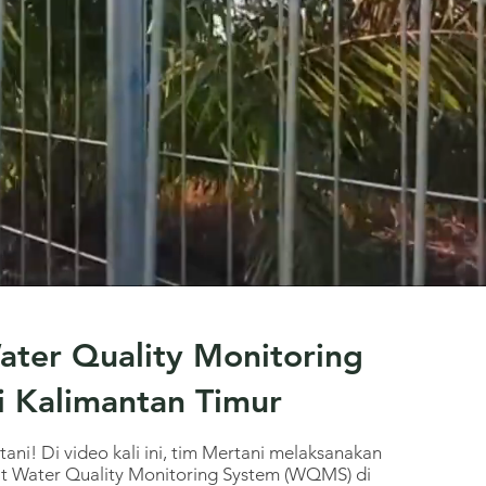
Water Quality Monitoring
i Kalimantan Timur
ani! Di video kali ini, tim Mertani melaksanakan
kat Water Quality Monitoring System (WQMS) di