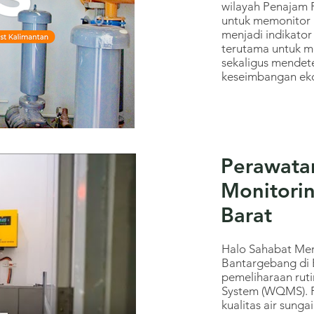
wilayah Penajam P
untuk memonitor p
menjadi indikato
terutama untuk m
sekaligus mendet
keseimbangan ek
Perawata
Monitorin
Barat
Halo Sahabat Mert
Bantargebang di 
pemeliharaan ruti
System (WQMS). 
kualitas air sung