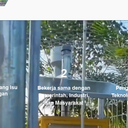
2
ang Isu
Bekerja sama dengan
Pen
gan
Pemerintah, Industri,
Teknol
dan Masyarakat