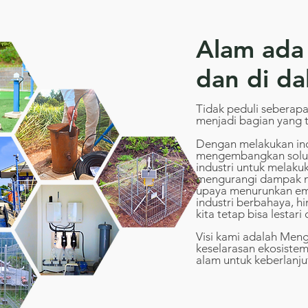
Alam ada 
dan di da
Tidak peduli seberapa 
menjadi bagian yang t
Dengan melakukan in
mengembangkan solusi
industri untuk melaku
mengurangi dampak ne
upaya menurunkan emi
industri berbahaya, h
kita tetap bisa lestar
Visi kami adalah Men
keselarasan ekosiste
alam untuk keberlanju