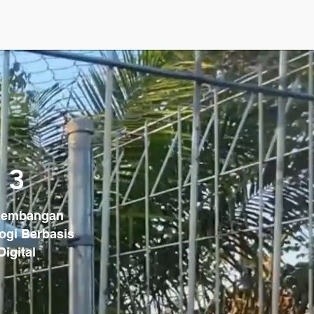
3
gembangan
ogi Berbasis
Digital