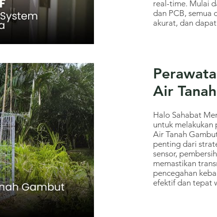
real-time. Mulai 
dan PCB, semua dil
akurat, dan dapat
Perawata
Air Tana
Halo Sahabat Mert
untuk melakukan 
Air Tanah Gambut
penting dari stra
sensor, pembersih
memastikan transm
pencegahan kebak
efektif dan tepat 