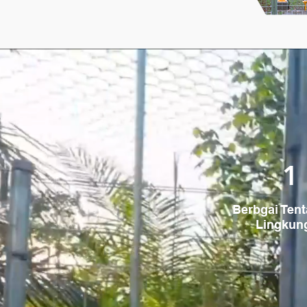
1
Berbgai Tent
Lingkun