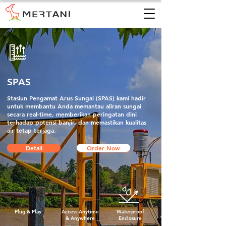
SPAS
Stasiun Pengamat Arus Sungai (SPAS) kami hadir
untuk membantu Anda memantau aliran sungai
secara real-time, memberikan peringatan dini
terhadap potensi banjir, dan memastikan kualitas
air tetap terjaga.
Detail
Order Now
Plug & Play
Access Anytime
Waterproof
& Anywhere
Enclosure