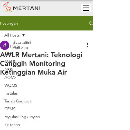
Postingan
All Posts
divaa safitrii
All Posts
9 Jul 2024
AWLR Mertani: Teknologi
AWS
Canggih Monitoring
AWLR
ARR
Ketinggian Muka Air
AQMS
WQMS
Instalasi
Tanah Gambut
CEMS
regulasi lingkungan
air tanah