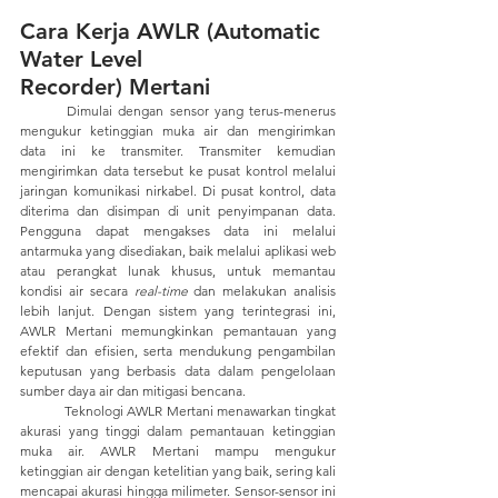
Cara Kerja AWLR (Automatic 
Water Level 
Recorder) Mertani 
	Dimulai dengan sensor yang terus-menerus 
mengukur ketinggian muka air dan mengirimkan 
data ini ke transmiter. Transmiter kemudian 
mengirimkan data tersebut ke pusat kontrol melalui 
jaringan komunikasi nirkabel. Di pusat kontrol, data 
diterima dan disimpan di unit penyimpanan data. 
Pengguna dapat mengakses data ini melalui 
antarmuka yang disediakan, baik melalui aplikasi web 
atau perangkat lunak khusus, untuk memantau 
kondisi air secara 
real-time
 dan melakukan analisis 
lebih lanjut. Dengan sistem yang terintegrasi ini, 
AWLR Mertani memungkinkan pemantauan yang 
efektif dan efisien, serta mendukung pengambilan 
keputusan yang berbasis data dalam pengelolaan 
sumber daya air dan mitigasi bencana. 
	Teknologi AWLR Mertani menawarkan tingkat 
akurasi yang tinggi dalam pemantauan ketinggian 
muka air. AWLR Mertani mampu mengukur 
ketinggian air dengan ketelitian yang baik, sering kali 
mencapai akurasi hingga milimeter. Sensor-sensor ini 