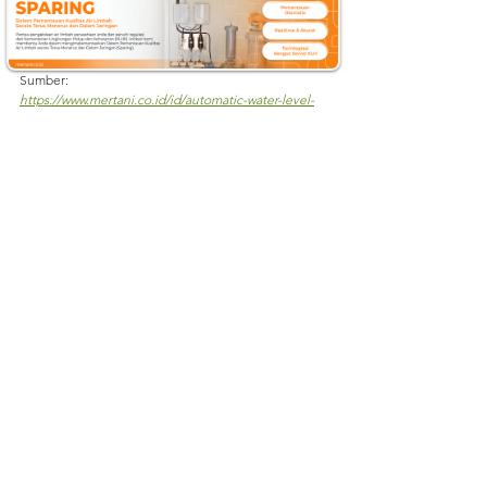
Instagram: 
@mertani_indonesia
Linkedin: 
PT Mertani
Tiktok: 
mertaniofficial
Sumber
:
https://www.mertani.co.id/id/automatic-water-level-
recorder
https://www.mertani.co.id/id/post/manfaat-
penggunaan-automatic-water-level-recorder-
mertani-dalam-pemantauan-tinggi-muka-air
https://www.mertani.co.id/post/pentingnya-
implementasi-automatic-water-level-recorder-awlr-
dalam-manajemen-sumber-daya-air
https://www.mertani.co.id/post/automatic-water-level-
recorder-awlr-mertani-solusi-untuk-pengelolaan-air-
yang-berkelanjutan
#AWLRMertani
#PemantauanAir
#MitigasiBanjir
#PengelolaanSumberDayaAir
#TeknologiCanggih
#Banjir
#KetinggianMukaAir
#MonitoringAir
#PeringatanDini
#KeandalanData
#IntegrasiGIS
#KerjasamaPemerintahSwastaMasyarakat
#EfisiensiPengelolaanAir
#InovasiTeknologi
#BencanaAlam
#PemantauanRealTime
#KeamananSumberDayaAir
#KesiapsiagaanBanjir