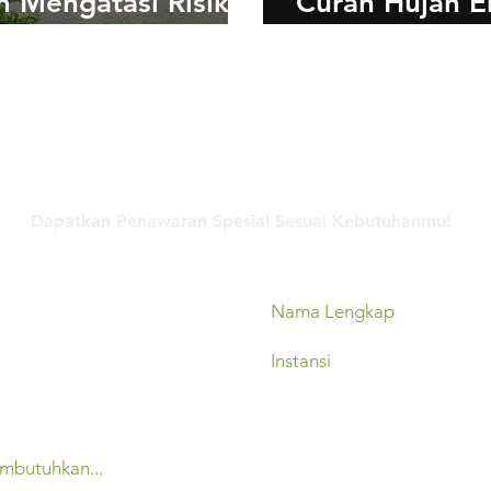
m Mengatasi Risiko
Curah Hujan E
ir Akibat Perubahan
dan Banjir
nggian Muka Air
ai
Hubungi Kami
Dapatkan Penawaran Spesial Sesuai Kebutuhanmu!