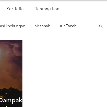
Portfolio
Tentang Kami
asi lingkungan
air tanah
Air Tanah
 Dampak