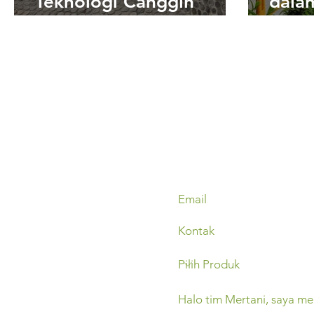
Teknologi Canggih
dala
Monitoring Ketinggian
Banj
Muka Air
Keti
Sung