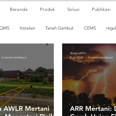
Beranda
Produk
Solusi
Publikasi
QMS
Instalasi
Tanah Gambut
CEMS
regul
divaa safitrii
5 menit membaca
8 Jul 2024
4 menit membaca
n AWLR Mertani
ARR Mertani: