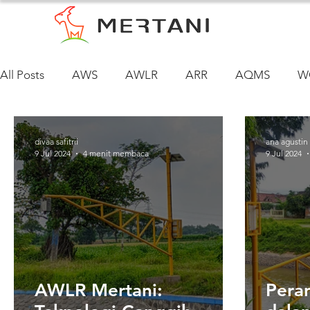
All Posts
AWS
AWLR
ARR
AQMS
W
Siklus Air Tanah
divaa safitrii
ana agustin
9 Jul 2024
4 menit membaca
9 Jul 2024
AWLR Mertani:
Pera