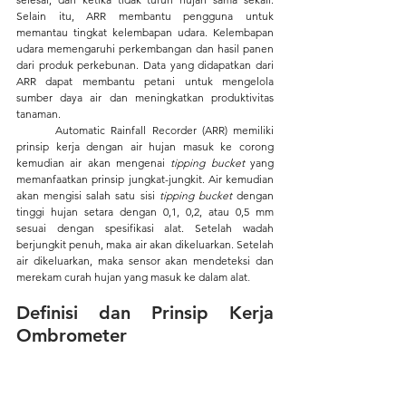
Selain itu, ARR membantu pengguna untuk 
memantau tingkat kelembapan udara. Kelembapan 
udara memengaruhi perkembangan dan hasil panen 
dari produk perkebunan. Data yang didapatkan dari 
ARR dapat membantu petani untuk mengelola 
sumber daya air dan meningkatkan produktivitas 
tanaman.
Automatic Rainfall Recorder
(ARR) memiliki 
prinsip kerja dengan air hujan masuk ke corong 
kemudian air akan mengenai 
tipping bucket 
yang 
memanfaatkan prinsip jungkat-jungkit. Air kemudian 
akan mengisi salah satu sisi 
tipping bucket
 dengan 
tinggi hujan setara dengan 0,1, 0,2, atau 0,5 mm 
sesuai dengan spesifikasi alat. Setelah wadah 
berjungkit penuh, maka air akan dikeluarkan. Setelah 
air dikeluarkan, maka sensor akan mendeteksi dan 
merekam curah hujan yang masuk ke dalam alat
.
Definisi dan Prinsip Kerja 
Ombrometer