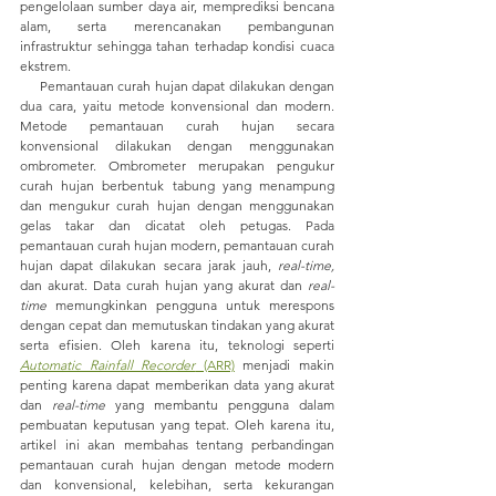
pengelolaan sumber daya air, memprediksi bencana 
alam, serta merencanakan pembangunan 
infrastruktur sehingga tahan terhadap kondisi cuaca 
ekstrem.
     Pemantauan curah hujan dapat dilakukan dengan 
dua cara, yaitu metode konvensional dan modern. 
Metode pemantauan curah hujan secara 
konvensional dilakukan dengan menggunakan 
ombrometer. Ombrometer merupakan pengukur 
curah hujan berbentuk tabung yang menampung 
dan mengukur curah hujan dengan menggunakan 
gelas takar dan dicatat oleh petugas. Pada 
pemantauan curah hujan modern, pemantauan curah 
hujan dapat dilakukan secara jarak jauh, 
real-time, 
dan akurat. Data curah hujan yang akurat dan 
real-
time
 memungkinkan pengguna untuk merespons 
dengan cepat dan memutuskan tindakan yang akurat 
serta efisien. Oleh karena itu, teknologi seperti 
Automatic Rainfall Recorder
 (ARR)
 menjadi makin 
penting karena dapat memberikan data yang akurat 
dan 
real-time 
yang membantu pengguna dalam 
pembuatan keputusan yang tepat. Oleh karena itu, 
artikel ini akan membahas tentang perbandingan 
pemantauan curah hujan dengan metode modern 
dan konvensional, kelebihan, serta kekurangan 