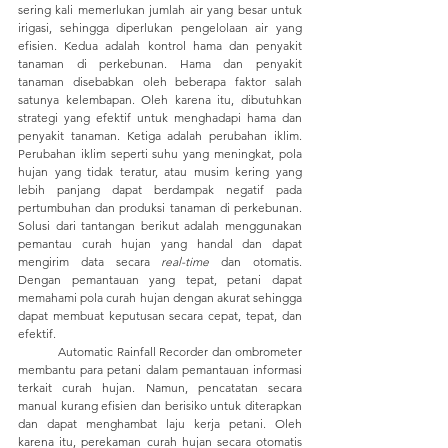
sering kali memerlukan jumlah air yang besar untuk 
irigasi, sehingga diperlukan pengelolaan air yang 
efisien. Kedua adalah kontrol hama dan penyakit 
tanaman di perkebunan. Hama dan penyakit 
tanaman disebabkan oleh beberapa faktor salah 
satunya kelembapan. Oleh karena itu, dibutuhkan 
strategi yang efektif untuk menghadapi hama dan 
penyakit tanaman. Ketiga adalah perubahan iklim. 
Perubahan iklim seperti suhu yang meningkat, pola 
hujan yang tidak teratur, atau musim kering yang 
lebih panjang dapat berdampak negatif pada 
pertumbuhan dan produksi tanaman di perkebunan. 
Solusi dari tantangan berikut adalah menggunakan 
pemantau curah hujan yang handal dan dapat 
mengirim data secara 
real-time 
dan otomatis. 
Dengan pemantauan yang tepat, petani dapat 
memahami pola curah hujan dengan akurat sehingga 
dapat membuat keputusan secara cepat, tepat, dan 
efektif. 
	Automatic Rainfall Recorder dan ombrometer 
membantu para petani dalam pemantauan informasi 
terkait curah hujan. Namun, pencatatan secara 
manual kurang efisien dan berisiko untuk diterapkan 
dan dapat menghambat laju kerja petani. Oleh 
karena itu, perekaman curah hujan secara otomatis 