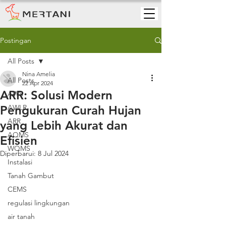
Postingan
All Posts
Nina Amelia
All Posts
22 Apr 2024
ARR: Solusi Modern
AWS
Pengukuran Curah Hujan
AWLR
ARR
yang Lebih Akurat dan
AQMS
Efisien
WQMS
Diperbarui:
8 Jul 2024
Instalasi
Tanah Gambut
CEMS
regulasi lingkungan
air tanah