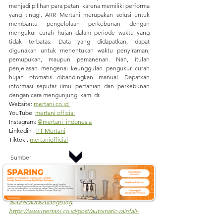
menjadi pilihan para petani karena memiliki performa 
yang tinggi. ARR Mertani merupakan solusi untuk 
membantu pengelolaan perkebunan dengan 
mengukur curah hujan dalam periode waktu yang 
tidak terbatas. Data yang didapatkan, dapat 
digunakan untuk menentukan waktu penyiraman, 
pemupukan, maupun pemanenan. Nah, itulah 
penjelasan mengenai keunggulan pengukur curah 
hujan otomatis dibandingkan manual. Dapatkan 
informasi seputar ilmu pertanian dan perkebunan 
dengan cara mengunjungi kami di:
Website: 
mertani.co.id
YouTube: 
mertani official
Instagram: 
@mertani_indonesia
Linkedin : 
PT Mertani
Tiktok : 
mertaniofficial
Sumber:
https://www.mertani.co.id/post/ombrometer-
pengertian-kelebihan-kekurangan-dan-peran-dalam-
pertanian#:~:text=Ombrometer%20termasuk%20ke
%20dalam%20perangkat,hasil%20yang%20digunakan
%20secara%20langsung
.
https://www.mertani.co.id/post/automatic-rainfall-
recorder-arr-pengertian-kelebihan-fitur-dan-peran-