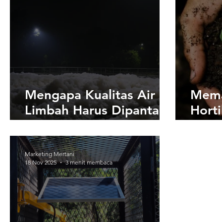
Mengapa Kualitas Air
Mema
Limbah Harus Dipantau
Horti
Secara Ketat oleh
Meni
Industri?
Produ
Marketing Mertani
18 Nov 2025
3 menit membaca