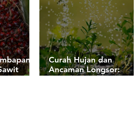
embapan
Curah Hujan dan
Sawit
Ancaman Longsor:
Memahami Risiko di
Optimal?
Wilayah Perbukitan