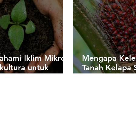
hami Iklim Mikro
Mengapa Kel
kultura untuk
Tanah Kelapa 
ngkatkan
Penting untuk
ktivitas Lahan
Pertumbuhan 