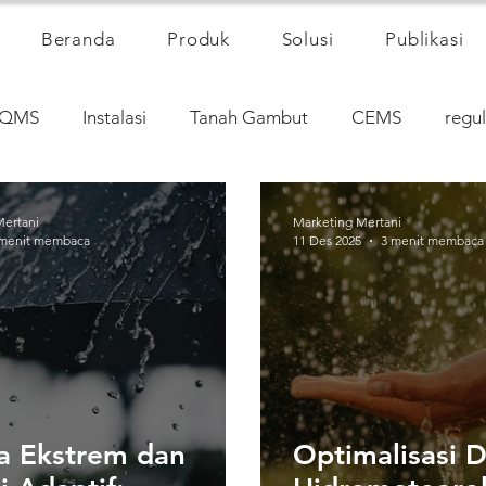
Beranda
Produk
Solusi
Publikasi
QMS
Instalasi
Tanah Gambut
CEMS
regul
Mertani
Marketing Mertani
 menit membaca
11 Des 2025
3 menit membaca
a Ekstrem dan
Optimalisasi 