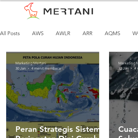
All Posts
AWS
AWLR
ARR
AQMS
W
Siklus Air Tanah
Marketing Mertani
Marketing 
30 Jan
4 menit membaca
12 Jan
4
Peran Strategis Sistem
Cuac