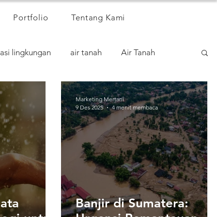
Portfolio
Tentang Kami
asi lingkungan
air tanah
Air Tanah
Marketing Mertani
9 Des 2025
4 menit membaca
Data
Banjir di Sumatera: