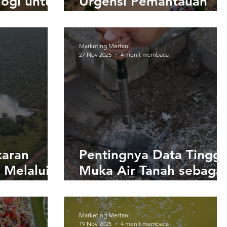
ogi untuk
Urgensi Pemantauan
 Risiko
Tinggi Muka Air Secara
sim Hujan
Real-Time
Marketing Mertani
27 Nov 2025
4 menit membaca
karan
Pentingnya Data Tinggi
 Melalui
Muka Air Tanah sebagai
inggi
Dasar Pengambilan
ra Berkala
Keputusan dalam SIPA
Marketing Mertani
19 Nov 2025
4 menit membaca