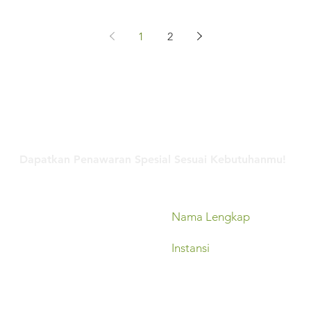
1
2
Hubungi Kami
Dapatkan Penawaran Spesial Sesuai Kebutuhanmu!