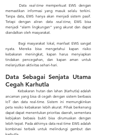
	Data 
real-time
 memperkuat EWS dengan 
memastikan informasi yang masuk selalu terkini. 
Tanpa data, EWS hanya akan menjadi sistem pasif. 
Tetapi dengan aliran data 
real-time
, EWS bisa 
menjadi "alarm lingkungan" yang akurat dan dapat 
diandalkan oleh masyarakat.
	Bagi masyarakat lokal, manfaat EWS sangat 
nyata. Mereka bisa mengetahui kapan risiko 
kebakaran meningkat, kapan harus menyiapkan 
tindakan pencegahan, dan kapan aman untuk 
melanjutkan aktivitas sehari-hari.
Data Sebagai Senjata Utama 
Cegah Karhutla
	Kebakaran hutan dan lahan (Karhutla) adalah 
ancaman yang bisa di cegah dengan sistem berbasis 
IoT dan data real-time. Sistem ini memungkinkan 
peta resiko kebakaran lebih akurat. Pihak berkenang 
dapat dapat menentukan prioritas daerah, sementara 
kebijakan bebasis bukti bisa dirumuskan dengan 
lebih tepat. Pada akhirnya data real-time EWS adalah 
kombinasi terbaik untuk melindungi gambut dan 
karhutla.