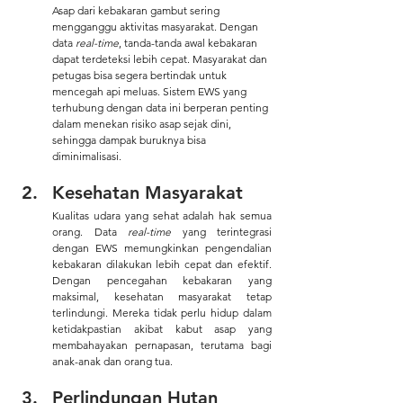
Asap dari kebakaran gambut sering 
mengganggu aktivitas masyarakat. Dengan 
data 
real-time
, tanda-tanda awal kebakaran 
dapat terdeteksi lebih cepat. Masyarakat dan 
petugas bisa segera bertindak untuk 
mencegah api meluas. Sistem EWS yang 
terhubung dengan data ini berperan penting 
dalam menekan risiko asap sejak dini, 
sehingga dampak buruknya bisa 
diminimalisasi.
Kesehatan Masyarakat
Kualitas udara yang sehat adalah hak semua 
orang. Data 
real-time
 yang terintegrasi 
dengan EWS memungkinkan pengendalian 
kebakaran dilakukan lebih cepat dan efektif. 
Dengan pencegahan kebakaran yang 
maksimal, kesehatan masyarakat tetap 
terlindungi. Mereka tidak perlu hidup dalam 
ketidakpastian akibat kabut asap yang 
membahayakan pernapasan, terutama bagi 
anak-anak dan orang tua.
Perlindungan Hutan