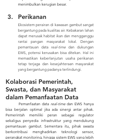
menimbulkan kerugian besar.
Perikanan
Ekosistem perairan di kawasan gambut sangat 
bergantung pada kualitas air. Kebakaran lahan 
dapat merusak habitat ikan dan mengganggu 
rantai pangan masyarakat lokal. Dengan 
pemantauan data 
real-time
 dan dukungan 
EWS, potensi kerusakan bisa ditekan. Hal ini 
memastikan keberlanjutan usaha perikanan 
tetap terjaga dan kesejahteraan masyarakat 
yang bergantung padanya terlindungi.
Kolaborasi Pemerintah, 
Swasta, dan Masyarakat 
dalam Pemanfaatan Data
Pemanfaatan data 
real-time
 dan EWS hanya 
bisa berjalan optimal jika ada sinergi antar pihak. 
Pemerintah memiliki peran sebagai regulator 
sekaligus penyedia infrastruktur yang mendukung 
pemantauan gambut. Sementara itu, pihak swasta 
berkontribusi menghadirkan teknologi sensor, 
perangkat monitoring, hingga sistem EWS yang lebih 