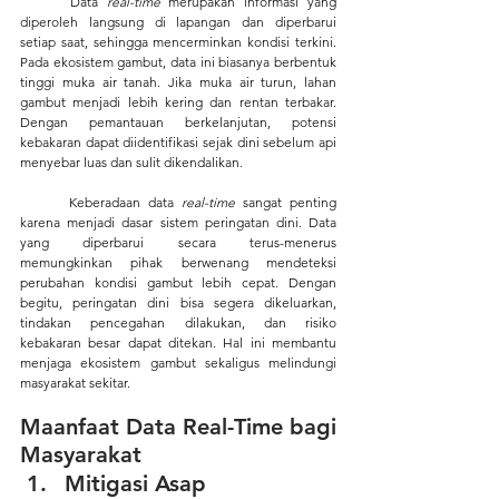
	Data 
real-time
 merupakan informasi yang 
diperoleh langsung di lapangan dan diperbarui 
setiap saat, sehingga mencerminkan kondisi terkini. 
Pada ekosistem gambut, data ini biasanya berbentuk 
tinggi muka air tanah. Jika muka air turun, lahan 
gambut menjadi lebih kering dan rentan terbakar. 
Dengan pemantauan berkelanjutan, potensi 
kebakaran dapat diidentifikasi sejak dini sebelum api 
menyebar luas dan sulit dikendalikan.
	Keberadaan data 
real-time
 sangat penting 
karena menjadi dasar sistem peringatan dini. Data 
yang diperbarui secara terus-menerus 
memungkinkan pihak berwenang mendeteksi 
perubahan kondisi gambut lebih cepat. Dengan 
begitu, peringatan dini bisa segera dikeluarkan, 
tindakan pencegahan dilakukan, dan risiko 
kebakaran besar dapat ditekan. Hal ini membantu 
menjaga ekosistem gambut sekaligus melindungi 
masyarakat sekitar.
Maanfaat Data Real-Time bagi 
Masyarakat
Mitigasi Asap