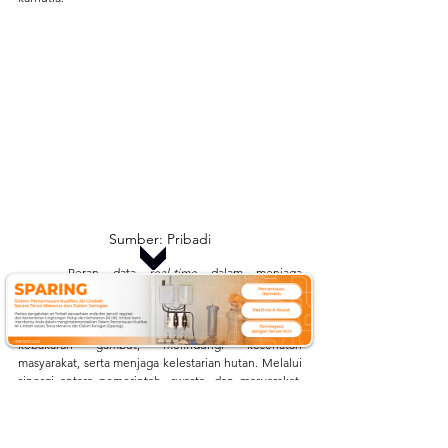
Sumber: Pribadi
	Peran data 
real-time
 dalam menjaga 
keseimbangan gambut semakin penting ketika 
terintegrasi dengan Early Warning System (EWS). 
Keduanya menjadi fondasi kuat dalam mencegah 
kebakaran gambut, melindungi kesehatan 
masyarakat, serta menjaga kelestarian hutan. Melalui 
sinergi antara pemerintah, swasta, dan masyarakat, 
data real-time dan EWS tidak hanya menjadi 
teknologi, tetapi juga tameng yang melindungi 
kehidupan. Dengan pemanfaatan optimal, gambut 