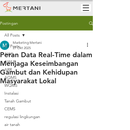
Postingan
All Posts
Marketing Mertani
All Posts
27 Okt 2025
Peran Data Real-Time dalam
AWS
Menjaga Keseimbangan
AWLR
ARR
Gambut dan Kehidupan
AQMS
Masyarakat Lokal
WQMS
Instalasi
Tanah Gambut
CEMS
regulasi lingkungan
air tanah