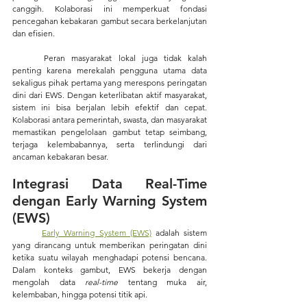
canggih. Kolaborasi ini memperkuat fondasi 
pencegahan kebakaran gambut secara berkelanjutan 
dan efisien.
	Peran masyarakat lokal juga tidak kalah 
penting karena merekalah pengguna utama data 
sekaligus pihak pertama yang merespons peringatan 
dini dari EWS. Dengan keterlibatan aktif masyarakat, 
sistem ini bisa berjalan lebih efektif dan cepat. 
Kolaborasi antara pemerintah, swasta, dan masyarakat 
memastikan pengelolaan gambut tetap seimbang, 
terjaga kelembabannya, serta terlindungi dari 
ancaman kebakaran besar.
Integrasi Data Real-Time 
dengan Early Warning System 
(EWS) 
Early Warning System (EWS)
adalah sistem 
yang dirancang untuk memberikan peringatan dini 
ketika suatu wilayah menghadapi potensi bencana. 
Dalam konteks gambut, EWS bekerja dengan 
mengolah data 
real-time
 tentang muka air, 
kelembaban, hingga potensi titik api.