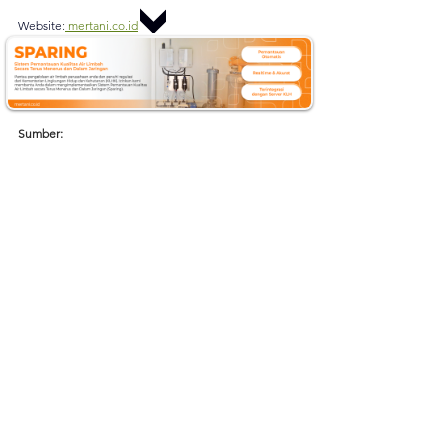
Website
:
mertani.co.id
YouTube
:
mertani official
Instagram
:
 @mertani_indonesia
Linkedin 
:
 PT Mertani
Tiktok 
:
 mertaniofficial
Sumber:
https://www.gramedia.com/literasi/letak-geografis-
dan-astronomis-indonesia
https://www.kompasiana.com/trianisah6666/67becce7
ed641533d60246b3/automatic-rainfall-recorder-
pemantau-curah-hujan-otomatis
https://www.esdm.go.id/id/media-center/arsip-
berita/tanah-longsor-di-lombok-disebabkan-oleh-
tingginya-curah-hujan
mertani
merapi tani instrumen
Internet of Things
IoT Solution
ARR
Automatic Rainfall Recorder
Data Real-Time
Curah hujan
IOT
ancaman longsor
Instalasi