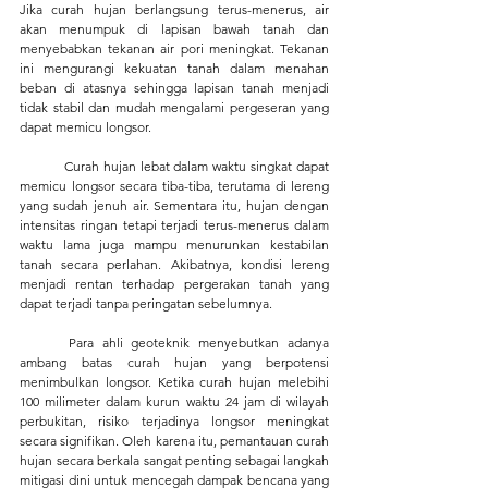
Jika curah hujan berlangsung terus-menerus, air 
akan menumpuk di lapisan bawah tanah dan 
menyebabkan tekanan air pori meningkat. Tekanan 
ini mengurangi kekuatan tanah dalam menahan 
beban di atasnya sehingga lapisan tanah menjadi 
tidak stabil dan mudah mengalami pergeseran yang 
dapat memicu longsor.
	Curah hujan lebat dalam waktu singkat dapat 
memicu longsor secara tiba-tiba, terutama di lereng 
yang sudah jenuh air. Sementara itu, hujan dengan 
intensitas ringan tetapi terjadi terus-menerus dalam 
waktu lama juga mampu menurunkan kestabilan 
tanah secara perlahan. Akibatnya, kondisi lereng 
menjadi rentan terhadap pergerakan tanah yang 
dapat terjadi tanpa peringatan sebelumnya.
	Para ahli geoteknik menyebutkan adanya 
ambang batas curah hujan yang berpotensi 
menimbulkan longsor. Ketika curah hujan melebihi 
100 milimeter dalam kurun waktu 24 jam di wilayah 
perbukitan, risiko terjadinya longsor meningkat 
secara signifikan. Oleh karena itu, pemantauan curah 
hujan secara berkala sangat penting sebagai langkah 
mitigasi dini untuk mencegah dampak bencana yang 