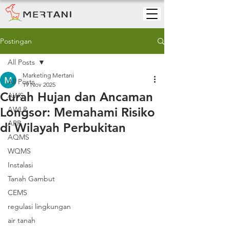
Postingan
All Posts
Marketing Mertani
All Posts
19 Nov 2025
Curah Hujan dan Ancaman
AWS
Longsor: Memahami Risiko
AWLR
ARR
di Wilayah Perbukitan
AQMS
WQMS
Instalasi
Tanah Gambut
CEMS
regulasi lingkungan
air tanah