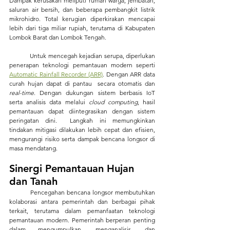
Dampak kerusakan meliputi rumah warga, jembatan, 
saluran air bersih, dan beberapa pembangkit listrik 
mikrohidro. Total kerugian diperkirakan mencapai 
lebih dari tiga miliar rupiah, terutama di Kabupaten 
Lombok Barat dan Lombok Tengah.
	Untuk mencegah kejadian serupa, diperlukan 
penerapan teknologi pemantauan modern seperti 
Automatic Rainfall Recorder (ARR)
. Dengan ARR data 
curah hujan dapat di pantau  secara otomatis dan 
real-time
. Dengan dukungan sistem berbasis IoT 
serta analisis data melalui 
cloud computing
, hasil 
pemantauan dapat diintegrasikan dengan sistem 
peringatan dini.  Langkah ini memungkinkan 
tindakan mitigasi dilakukan lebih cepat dan efisien, 
mengurangi risiko serta dampak bencana longsor di 
masa mendatang.
Sinergi Pemantauan Hujan 
dan Tanah
	Pencegahan bencana longsor membutuhkan 
kolaborasi antara pemerintah dan berbagai pihak 
terkait, terutama dalam pemanfaatan teknologi 
pemantauan modern. Pemerintah berperan penting 
dalam mengumpulkan, menganalisis, dan 