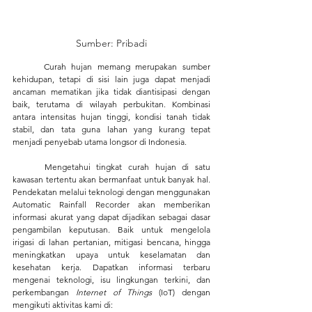
Sumber: Pribadi
	Curah hujan memang merupakan sumber 
kehidupan, tetapi di sisi lain juga dapat menjadi 
ancaman mematikan jika tidak diantisipasi dengan 
baik, terutama di wilayah perbukitan. Kombinasi 
antara intensitas hujan tinggi, kondisi tanah tidak 
stabil, dan tata guna lahan yang kurang tepat 
menjadi penyebab utama longsor di Indonesia.
	Mengetahui tingkat curah hujan di satu 
kawasan tertentu akan bermanfaat untuk banyak hal. 
Pendekatan melalui teknologi dengan menggunakan 
Automatic Rainfall Recorder akan memberikan 
informasi akurat yang dapat dijadikan sebagai dasar 
pengambilan keputusan. Baik untuk mengelola 
irigasi di lahan pertanian, mitigasi bencana, hingga 
meningkatkan upaya untuk keselamatan dan 
kesehatan kerja. Dapatkan informasi terbaru 
mengenai teknologi, isu lingkungan terkini, dan 
perkembangan 
Internet of Things
 (IoT) dengan 
mengikuti aktivitas kami di: