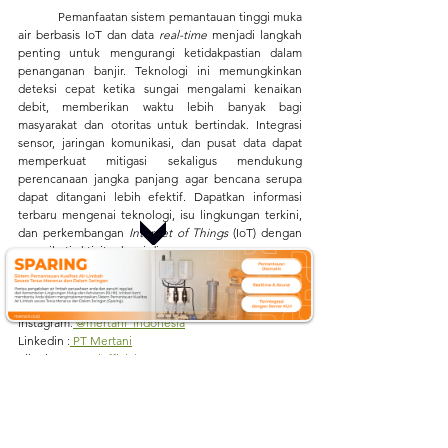
	Pemanfaatan sistem pemantauan tinggi muka 
air berbasis IoT dan data 
real-time
 menjadi langkah 
penting untuk mengurangi ketidakpastian dalam 
penanganan banjir. Teknologi ini memungkinkan 
deteksi cepat ketika sungai mengalami kenaikan 
debit, memberikan waktu lebih banyak bagi 
masyarakat dan otoritas untuk bertindak. Integrasi 
sensor, jaringan komunikasi, dan pusat data dapat 
memperkuat mitigasi sekaligus mendukung 
perencanaan jangka panjang agar bencana serupa 
dapat ditangani lebih efektif. Dapatkan informasi 
terbaru mengenai teknologi, isu lingkungan terkini, 
dan perkembangan 
Internet of Things
 (IoT) dengan 
mengikuti aktivitas kami di:
Website
:
mertani.co.id
YouTube
:
mertani official
Instagram
:
 @mertani_indonesia
Linkedin 
:
 PT Mertani
Tiktok 
:
 mertaniofficial
Sumber:
https://news.detik.com/berita/d-8248371/dampak-
bencana-sumatera-desa-nyaris-lenyap-sungai-bak-