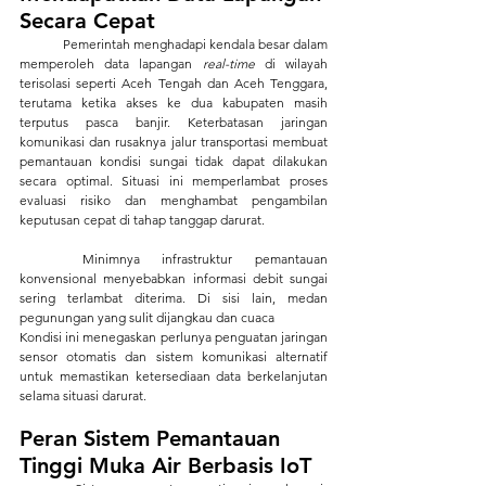
Secara Cepat
	Pemerintah menghadapi kendala besar dalam 
memperoleh data lapangan
 real-time 
di wilayah 
terisolasi seperti Aceh Tengah dan Aceh Tenggara, 
terutama ketika akses ke dua kabupaten masih 
terputus pasca banjir. Keterbatasan jaringan 
komunikasi dan rusaknya jalur transportasi membuat 
pemantauan kondisi sungai tidak dapat dilakukan 
secara optimal. Situasi ini memperlambat proses 
evaluasi risiko dan menghambat pengambilan 
keputusan cepat di tahap tanggap darurat.
	Minimnya infrastruktur pemantauan 
konvensional menyebabkan informasi debit sungai 
sering terlambat diterima. Di sisi lain, medan 
pegunungan yang sulit dijangkau dan cuaca 
Kondisi ini menegaskan perlunya penguatan jaringan 
sensor otomatis dan sistem komunikasi alternatif 
untuk memastikan ketersediaan data berkelanjutan 
selama situasi darurat.
Peran Sistem Pemantauan 
Tinggi Muka Air Berbasis IoT