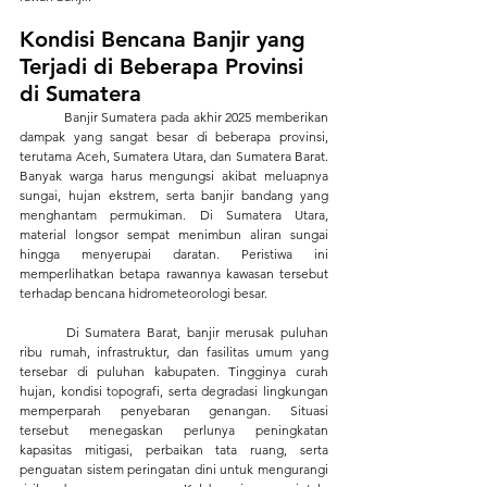
Kondisi Bencana Banjir yang 
Terjadi di Beberapa Provinsi 
di Sumatera
	Banjir Sumatera pada akhir 2025 memberikan 
dampak yang sangat besar di beberapa provinsi, 
terutama Aceh, Sumatera Utara, dan Sumatera Barat. 
Banyak warga harus mengungsi akibat meluapnya 
sungai, hujan ekstrem, serta banjir bandang yang 
menghantam permukiman. Di Sumatera Utara, 
material longsor sempat menimbun aliran sungai 
hingga menyerupai daratan. Peristiwa ini 
memperlihatkan betapa rawannya kawasan tersebut 
terhadap bencana hidrometeorologi besar.
	Di Sumatera Barat, banjir merusak puluhan 
ribu rumah, infrastruktur, dan fasilitas umum yang 
tersebar di puluhan kabupaten. Tingginya curah 
hujan, kondisi topografi, serta degradasi lingkungan 
memperparah penyebaran genangan. Situasi 
tersebut menegaskan perlunya peningkatan 
kapasitas mitigasi, perbaikan tata ruang, serta 
penguatan sistem peringatan dini untuk mengurangi 