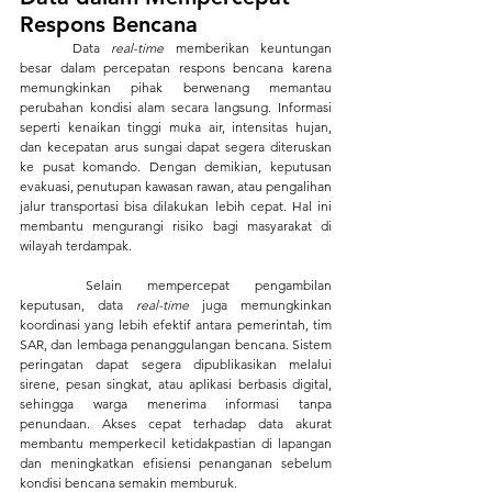
Respons Bencana
	Data 
real-time 
memberikan keuntungan 
besar dalam percepatan respons bencana karena 
memungkinkan pihak berwenang memantau 
perubahan kondisi alam secara langsung. Informasi 
seperti kenaikan tinggi muka air, intensitas hujan, 
dan kecepatan arus sungai dapat segera diteruskan 
ke pusat komando. Dengan demikian, keputusan 
evakuasi, penutupan kawasan rawan, atau pengalihan 
jalur transportasi bisa dilakukan lebih cepat. Hal ini 
membantu mengurangi risiko bagi masyarakat di 
wilayah terdampak.
	Selain mempercepat pengambilan 
keputusan, data 
real-time
 juga memungkinkan 
koordinasi yang lebih efektif antara pemerintah, tim 
SAR, dan lembaga penanggulangan bencana. Sistem 
peringatan dapat segera dipublikasikan melalui 
sirene, pesan singkat, atau aplikasi berbasis digital, 
sehingga warga menerima informasi tanpa 
penundaan. Akses cepat terhadap data akurat 
membantu memperkecil ketidakpastian di lapangan 
dan meningkatkan efisiensi penanganan sebelum 
kondisi bencana semakin memburuk.