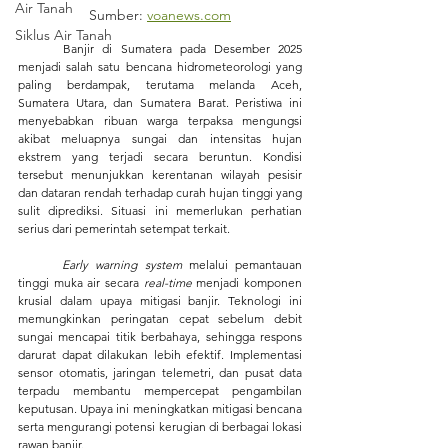
Air Tanah
Sumber: 
voanews.com
Siklus Air Tanah
	Banjir di Sumatera pada Desember 2025 
menjadi salah satu bencana hidrometeorologi yang 
paling berdampak, terutama melanda Aceh, 
Sumatera Utara, dan Sumatera Barat. Peristiwa ini 
menyebabkan ribuan warga terpaksa mengungsi 
akibat meluapnya sungai dan intensitas hujan 
ekstrem yang terjadi secara beruntun. Kondisi 
tersebut menunjukkan kerentanan wilayah pesisir 
dan dataran rendah terhadap curah hujan tinggi yang 
sulit diprediksi. Situasi ini memerlukan perhatian 
serius dari pemerintah setempat terkait.
Early warning system
 melalui pemantauan 
tinggi muka air secara 
real-time
 menjadi komponen 
krusial dalam upaya mitigasi banjir. Teknologi ini 
memungkinkan peringatan cepat sebelum debit 
sungai mencapai titik berbahaya, sehingga respons 
darurat dapat dilakukan lebih efektif. Implementasi 
sensor otomatis, jaringan telemetri, dan pusat data 
terpadu membantu mempercepat pengambilan 
keputusan. Upaya ini meningkatkan mitigasi bencana 
serta mengurangi potensi kerugian di berbagai lokasi 
rawan banjir.