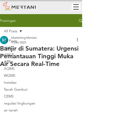
Postingan
All Posts
Marketing Mertani
All Posts
9 Des 2025
Banjir di Sumatera: Urgensi
AWS
Pemantauan Tinggi Muka
AWLR
ARR
Air Secara Real-Time
AQMS
WQMS
Instalasi
Tanah Gambut
CEMS
regulasi lingkungan
air tanah