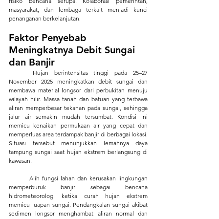
risiko bencana serupa. Kolaborasi pemerintah, 
masyarakat, dan lembaga terkait menjadi kunci 
penanganan berkelanjutan.
Faktor Penyebab 
Meningkatnya Debit Sungai 
dan Banjir
	Hujan berintensitas tinggi pada 25–27 
November 2025 meningkatkan debit sungai dan 
membawa material longsor dari perbukitan menuju 
wilayah hilir. Massa tanah dan batuan yang terbawa 
aliran memperbesar tekanan pada sungai, sehingga 
jalur air semakin mudah tersumbat. Kondisi ini 
memicu kenaikan permukaan air yang cepat dan 
memperluas area terdampak banjir di berbagai lokasi. 
Situasi tersebut menunjukkan lemahnya daya 
tampung sungai saat hujan ekstrem berlangsung di 
kawasan.
	Alih fungsi lahan dan kerusakan lingkungan 
memperburuk banjir sebagai bencana 
hidrometeorologi ketika curah hujan ekstrem 
memicu luapan sungai. Pendangkalan sungai akibat 
sedimen longsor menghambat aliran normal dan 