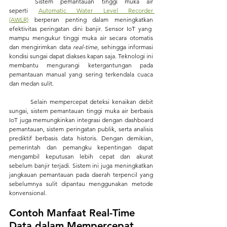
	Sistem pemantauan tinggi muka air 
seperti
Automatic Water Level Recorder 
(AWLR)
berperan penting dalam meningkatkan 
efektivitas peringatan dini banjir. Sensor IoT yang  
mampu mengukur tinggi muka air secara otomatis 
dan mengirimkan data 
real-time
, sehingga informasi 
kondisi sungai dapat diakses kapan saja. Teknologi ini 
membantu mengurangi ketergantungan pada 
pemantauan manual yang sering terkendala cuaca 
dan medan sulit.
	Selain mempercepat deteksi kenaikan debit 
sungai, sistem pemantauan tinggi muka air berbasis 
IoT juga memungkinkan integrasi dengan dashboard 
pemantauan, sistem peringatan publik, serta analisis 
prediktif berbasis data historis. Dengan demikian, 
pemerintah dan pemangku kepentingan dapat 
mengambil keputusan lebih cepat dan akurat 
sebelum banjir terjadi. Sistem ini juga meningkatkan 
jangkauan pemantauan pada daerah terpencil yang 
sebelumnya sulit dipantau menggunakan metode 
konvensional.
Contoh Manfaat Real-Time 
Data dalam Mempercepat 