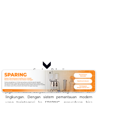
Sumber: Pribadi
	Monitoring air limbah tekstil adalah langkah 
cerdas yang bukan hanya mengatasi polusi air, tapi 
juga membawa banyak manfaat bagi industri dan 
lingkungan. Dengan sistem pemantauan modern 
yang terintegrasi ke SPARING, perusahaan bisa 
memastikan kepatuhan regulasi, menjaga ekosistem, 
dan meningkatkan citra sebagai industri ramah 
lingkungan. Masa depan industri tekstil hijau ada di 
tangan mereka yang berani berinovasi dan peduli 
pada keberlanjutan. 
Dapatkan informasi lainnya 
seputar ilmu lingkungan dan pertanian dengan cara 