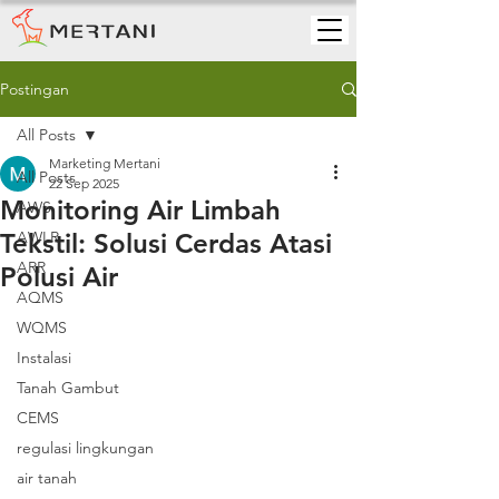
Postingan
All Posts
Marketing Mertani
All Posts
22 Sep 2025
Monitoring Air Limbah
AWS
Tekstil: Solusi Cerdas Atasi
AWLR
ARR
Polusi Air
AQMS
WQMS
Instalasi
Tanah Gambut
CEMS
regulasi lingkungan
air tanah