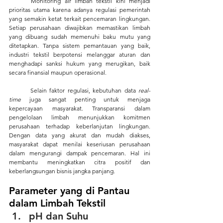
	Monitoring air limbah tekstil kini menjadi 
prioritas utama karena adanya regulasi pemerintah 
yang semakin ketat terkait pencemaran lingkungan. 
Setiap perusahaan diwajibkan memastikan limbah 
yang dibuang sudah memenuhi baku mutu yang 
ditetapkan. Tanpa sistem pemantauan yang baik, 
industri tekstil berpotensi melanggar aturan dan 
menghadapi sanksi hukum yang merugikan, baik 
secara finansial maupun operasional.
	Selain faktor regulasi, kebutuhan data 
real-
time
 juga sangat penting untuk menjaga 
kepercayaan masyarakat. Transparansi dalam 
pengelolaan limbah menunjukkan komitmen 
perusahaan terhadap keberlanjutan lingkungan. 
Dengan data yang akurat dan mudah diakses, 
masyarakat dapat menilai keseriusan perusahaan 
dalam mengurangi dampak pencemaran. Hal ini 
membantu meningkatkan citra positif dan 
keberlangsungan bisnis jangka panjang.
Parameter yang di Pantau 
dalam Limbah Tekstil
pH dan Suhu