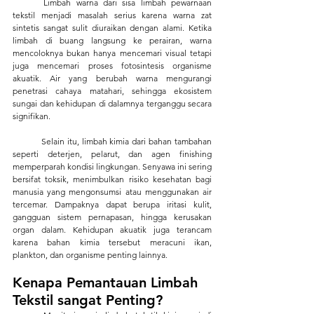
	Limbah warna dari sisa limbah pewarnaan 
tekstil menjadi masalah serius karena warna zat 
sintetis sangat sulit diuraikan dengan alami. Ketika 
limbah di buang langsung ke perairan, warna 
mencoloknya bukan hanya mencemari visual tetapi 
juga mencemari proses fotosintesis organisme 
akuatik. Air yang berubah warna mengurangi 
penetrasi cahaya matahari, sehingga ekosistem 
sungai dan kehidupan di dalamnya terganggu secara 
signifikan.
	Selain itu, limbah kimia dari bahan tambahan 
seperti deterjen, pelarut, dan agen finishing 
memperparah kondisi lingkungan. Senyawa ini sering 
bersifat toksik, menimbulkan risiko kesehatan bagi 
manusia yang mengonsumsi atau menggunakan air 
tercemar. Dampaknya dapat berupa iritasi kulit, 
gangguan sistem pernapasan, hingga kerusakan 
organ dalam. Kehidupan akuatik juga terancam 
karena bahan kimia tersebut meracuni ikan, 
plankton, dan organisme penting lainnya.
Kenapa Pemantauan Limbah 
Tekstil sangat Penting?