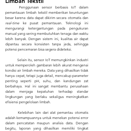
Limbah Tekstil
	Penggunaan sensor berbasis IoT dalam 
pemantauan limbah tekstil memberikan keuntungan 
besar karena data dapat dikirim secara otomatis dan 
real-time
 ke pusat pemantauan. Teknologi ini 
mengurangi ketergantungan pada pengukuran 
manual yang sering membutuhkan tenaga dan waktu 
lebih banyak. Dengan sistem ini, kualitas air dapat 
dipantau secara konsisten tanpa jeda, sehingga 
potensi pencemaran bisa segera dideteksi.
	Selain itu, sensor IoT memungkinkan industri 
untuk memperoleh gambaran lebih akurat mengenai 
kondisi air limbah mereka. Data yang dihasilkan tidak 
hanya cepat, tetapi juga detail, mencakup parameter 
penting seperti pH, suhu, dan kandungan zat 
berbahaya. Hal ini sangat membantu perusahaan 
dalam menjaga kepatuhan terhadap standar 
lingkungan yang berlaku sekaligus meningkatkan 
efisiensi pengelolaan limbah.
	Kelebihan lain dari alat pemantau otomatis 
adalah kemampuannya untuk menekan potensi error 
dalam pencatatan maupun analisis data. Dengan 
begitu, laporan yang dihasilkan memiliki tingkat 