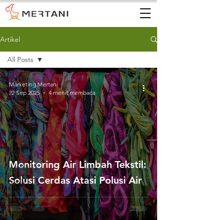
Artikel
All Posts
All Posts
Marketing Mertani
22 Sep 2025
4 menit membaca
AWS
AWLR
ARR
AQMS
WQMS
Monitoring Air Limbah Tekstil:
Instalasi
Solusi Cerdas Atasi Polusi Air
Tanah
Gambut
CEMS