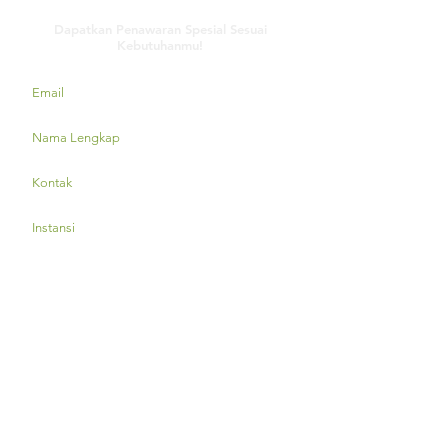
Dapatkan Penawaran Spesial Sesuai
Kebutuhanmu!