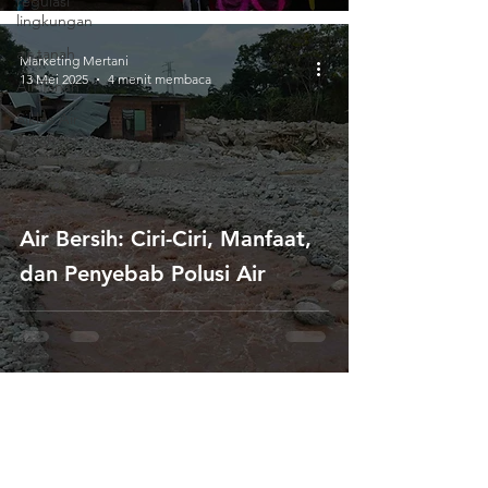
regulasi
lingkungan
air tanah
Marketing Mertani
13 Mei 2025
4 menit membaca
Air Tanah
Siklus Air
Tanah
Air Bersih: Ciri-Ciri, Manfaat,
dan Penyebab Polusi Air
Hubungi Kami