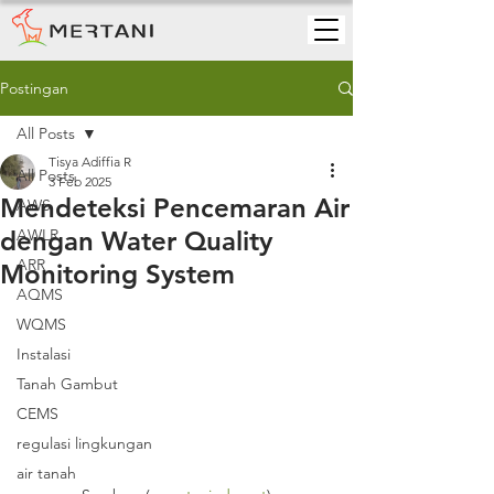
Postingan
All Posts
Tisya Adiffia R
All Posts
3 Feb 2025
Mendeteksi Pencemaran Air
AWS
dengan Water Quality
AWLR
ARR
Monitoring System
AQMS
WQMS
Instalasi
Tanah Gambut
CEMS
regulasi lingkungan
air tanah