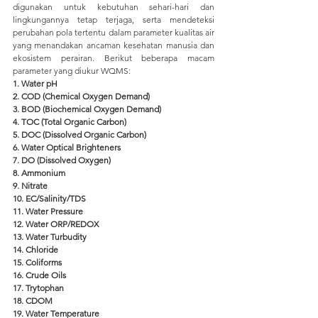
digunakan untuk kebutuhan sehari-hari dan 
lingkungannya tetap terjaga, serta mendeteksi 
perubahan pola tertentu dalam parameter kualitas air 
yang menandakan ancaman kesehatan manusia dan 
ekosistem perairan. 
Berikut beberapa macam 
parameter yang diukur WQMS:
1. Water pH
2. COD (Chemical Oxygen Demand)
3. BOD (Biochemical Oxygen Demand)
4. TOC (Total Organic Carbon)
5. DOC (Dissolved Organic Carbon)
6. Water Optical Brighteners
7. DO (Dissolved Oxygen)
8. Ammonium
9. Nitrate
10. EC/Salinity/TDS
11. Water Pressure 
12. Water ORP/REDOX
13. Water Turbudity
14. Chloride 
15. Coliforms 
16. Crude Oils
17. Trytophan
18. CDOM
19. Water Temperature