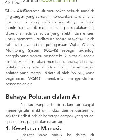
Sumber: (
www.tanindo.net
)
Air Tanah
Siklus Air Tanah
	Pencemaran air merupakan sebuah masalah 
lingkungan yang semakin meresahkan, terutama di 
era saat ini yang aktivitas industrinya semakin 
meningkat. Untuk memecahkan permasalahan ini, 
diperlukan adanya solusi yang efektif dan efisien 
untuk memantau kualitas air secara 
real-time
. Salah 
satu solusinya adalah penggunaan Water Quality 
Monitoring System (WQMS) sebagai teknologi 
canggih yang mampu mendeteksi kualitas air secara 
akurat. Artikel ini akan membahas apa saja bahaya 
polutan yang ada di dalam air, macam-macam 
polutan yang mampu dideteksi oleh WQMS, serta 
bagaimana WQMS membantu mengendalikan 
pencemaran air.
Bahaya Polutan dalam Air      
	Polutan yang ada di dalam air sangat 
memengaruhi makhluk hidup dan ekosistem di 
sekitar. Berikut adalah beberapa dampak yang terjadi 
apabila terdapat polutan dalam air:
1. Kesehatan Manusia
	Polutan yang masuk ke dalam air 