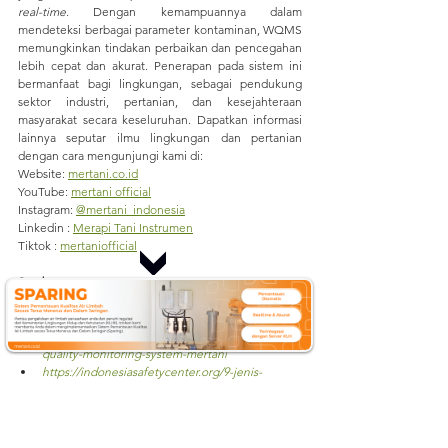
real-time
. Dengan kemampuannya dalam 
mendeteksi berbagai parameter kontaminan, WQMS 
memungkinkan tindakan perbaikan dan pencegahan 
lebih cepat dan akurat. Penerapan pada sistem ini 
bermanfaat bagi lingkungan, sebagai pendukung 
sektor industri, pertanian, dan kesejahteraan 
masyarakat secara keseluruhan. 
Dapatkan informasi 
lainnya seputar ilmu lingkungan dan pertanian 
dengan cara mengunjungi kami di:
Website: 
mertani.co.id
YouTube: 
mertani official
Instagram: 
@mertani_indonesia
Linkedin : 
Merapi Tani Instrumen
Tiktok : 
mertaniofficial
Sumber :
https://www.kompasiana.com/onyourza/6621e71e
1470933f83008e12/memantau-kualitas-air-di-
lingkungan-sekitar-menggunakan-wqms-water-
quality-monitoring-system-mertani
https://indonesiasafetycenter.org/9-jenis-
polutan-yang-dapat-mencemari-sumber-air-dan-
bahayanya/
https://lichemindo.com/apa-itu-ph-pengertian-
dan-aplikasinya-di-industri/