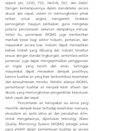
seperti pH, COD, TSS, NH3-N, DO, dan Debit. 
Dengan kemampuannya dalam mendeteksi secara 
akurat dan cepat, sistem ini memungkinkan pihak 
terkait untuk segera mengambil tindakan 
pencegahan maupun perbaikan guna mengatasi 
potensi pencemaran sebelum dampaknya meluas. 
Selain itu, penerapan WQMS juga memberikan 
manfaat besar bagi sektor industri, pertanian, dan 
masyarakat secara luas. Industri dapat memastikan 
bahwa limbah yang dibuang dari industri tersebut 
sesuai dengan standar lingkungan, sementara sektor 
pertanian juga dapat mengoptimalkan penggunaan 
air irigasi yang bersih dan aman. Sehingga 
masyarakat dapat merasakan dampak positifnya, 
karena kualitas air yang baik berkontribusi kesehatan 
dan kesejahteraan mereka. Melalui adanya WQMS, 
pemantauan kualitas air menjadi lebih efisien dan 
akurat, yang memungkinkan pengambilan keputusan 
lebih cepat dan tepat.
	Pencemaran air merupakan isu serius yang 
memiliki dampak besar terhadap kesehatan manusia, 
ekosistem air, serta siklus air dan perubahan iklim. 
Untuk mengatasinya, diperlukan teknologi 
Water 
Quality Monitoring System
 (WQMS) sebagai solusi 
yang efektif dalam pemantauan kualitas air secara 