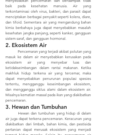
menyebabkan pencemaran dan berdampak tidak 
baik pada kesehatan manusia. Air yang 
terkontaminasi oleh virus, bakteri, dan parasit dapat 
menciptakan berbagai penyakit seperti kolera, diare, 
dan tifoid. Sementara air yang mengandung bahan 
kimia berbahaya juga dapat menyebabkan masalah 
kesehatan jangka panjang, seperti kanker, gangguan 
sistem saraf, dan gangguan hormonal.
2. Ekosistem Air
	Pencemaran yang terjadi akibat polutan yang 
masuk ke dalam air menyebabkan kerusakan pada 
ekosistem air yang menyebar luas dan 
ketidakseimbangan dalam rantai makanan. Ketika 
makhluk hidup terkena air yang tercemar, maka 
dapat menyebabkan penurunan populasi spesies 
tertentu, mengganggu keseimbangan ekosistem, 
dan mengganggu siklus alami dalam ekosistem air. 
Misalnya kematian massal pada ikan yang diakibatkan 
pencemaran.
3. Hewan dan Tumbuhan
	Hewan dan tumbuhan yang hidup di dalam 
air juga dapat terkena pencemaran. Keracunan yang 
diakibatkan dari limbah, bahan kimia, dan pestisida 
pertanian dapat merusak ekosistem yang menjadi 
tempat hidup mereka. Selain itu, pencemaran air 