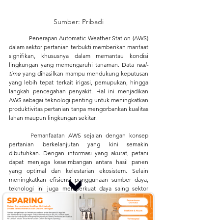
Sumber: Pribadi
	Penerapan Automatic Weather Station (AWS) 
dalam sektor pertanian terbukti memberikan manfaat 
signifikan, khususnya dalam memantau kondisi 
lingkungan yang memengaruhi tanaman. Data 
real-
time
 yang dihasilkan mampu mendukung keputusan 
yang lebih tepat terkait irigasi, pemupukan, hingga 
langkah pencegahan penyakit. Hal ini menjadikan 
AWS sebagai teknologi penting untuk meningkatkan 
produktivitas pertanian tanpa mengorbankan kualitas 
lahan maupun lingkungan sekitar.
	Pemanfaatan AWS sejalan dengan konsep 
pertanian berkelanjutan yang kini semakin 
dibutuhkan. Dengan informasi yang akurat, petani 
dapat menjaga keseimbangan antara hasil panen 
yang optimal dan kelestarian ekosistem. Selain 
meningkatkan efisiensi penggunaan sumber daya, 
teknologi ini juga memperkuat daya saing sektor 
pertanian. Pada akhirnya, AWS menjadi solusi cerdas 
untuk menghadapi tantangan iklim sekaligus 
mendukung ketahanan pangan di masa 