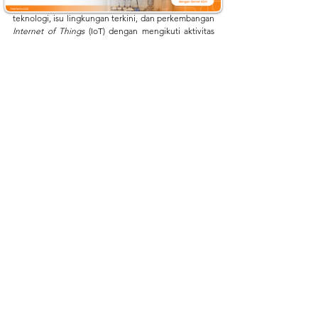
depan. Dapatkan informasi terbaru mengenai 
teknologi, isu lingkungan terkini, dan perkembangan 
Internet of Things
 (IoT) dengan mengikuti aktivitas 
kami di:
Website
:
mertani.co.id
YouTube
:
mertani official
Instagram
:
 @mertani_indonesia
Linkedin 
:
 PT Mertani
Tiktok 
:
 mertaniofficial
mertani
IoT
Automatic Weather Station
Internet of Things
AWS
IoT Solution
Instalasi
kakao
Instalasi
Lihat Semua
Postingan Terakhir