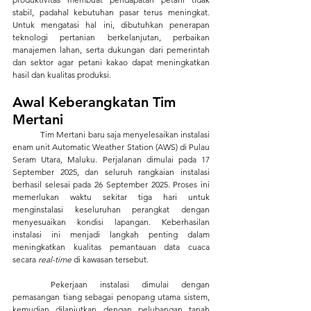
stabil, padahal kebutuhan pasar terus meningkat. 
Untuk mengatasi hal ini, dibutuhkan penerapan 
teknologi pertanian berkelanjutan, perbaikan 
manajemen lahan, serta dukungan dari pemerintah 
dan sektor agar petani kakao dapat meningkatkan 
hasil dan kualitas produksi.
Awal Keberangkatan Tim 
Mertani
	Tim Mertani baru saja menyelesaikan instalasi 
enam unit Automatic Weather Station (AWS) di Pulau 
Seram Utara, Maluku. Perjalanan dimulai pada 17 
September 2025, dan seluruh rangkaian instalasi 
berhasil selesai pada 26 September 2025. Proses ini 
memerlukan waktu sekitar tiga hari untuk 
menginstalasi keseluruhan perangkat dengan 
menyesuaikan kondisi lapangan. Keberhasilan 
instalasi ini menjadi langkah penting dalam 
meningkatkan kualitas pemantauan data cuaca 
secara 
real-time
 di kawasan tersebut.
	Pekerjaan instalasi dimulai dengan 
pemasangan tiang sebagai penopang utama sistem, 
kemudian dilanjutkan dengan pelubangan tanah 