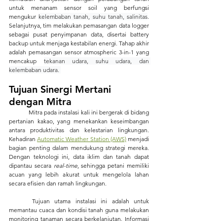
untuk menanam sensor soil yang berfungsi 
mengukur 
kelembaban tanah, suhu tanah, salinitas
. 
Selanjutnya, tim melakukan pemasangan data logger 
sebagai pusat penyimpanan data, disertai battery 
backup untuk menjaga kestabilan energi. Tahap akhir 
adalah pemasangan sensor atmospheric 3-in-1 yang 
mencakup 
tekanan udara, suhu udara, dan 
kelembaban udara. 
Tujuan Sinergi Mertani 
dengan Mitra
	Mitra pada instalasi kali ini bergerak di bidang 
pertanian kakao, yang menekankan keseimbangan 
antara produktivitas dan kelestarian lingkungan. 
Kehadiran 
Automatic Weather Station (AWS)
 menjadi 
bagian penting dalam mendukung strategi mereka. 
Dengan teknologi ini, data iklim dan tanah dapat 
dipantau secara 
real-time
, sehingga petani memiliki 
acuan yang lebih akurat untuk mengelola lahan 
secara efisien dan ramah lingkungan.
	Tujuan utama instalasi ini adalah untuk 
memantau cuaca dan kondisi tanah guna melakukan 
monitoring tanaman secara berkelanjutan. Informasi 