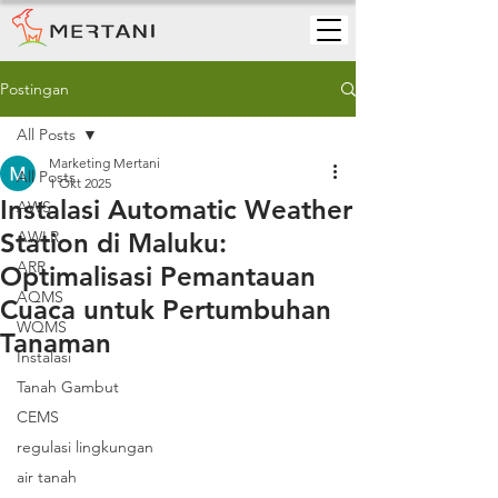
Postingan
All Posts
Marketing Mertani
All Posts
1 Okt 2025
Instalasi Automatic Weather
AWS
Station di Maluku:
AWLR
ARR
Optimalisasi Pemantauan
AQMS
Cuaca untuk Pertumbuhan
WQMS
Tanaman
Instalasi
Tanah Gambut
CEMS
regulasi lingkungan
air tanah