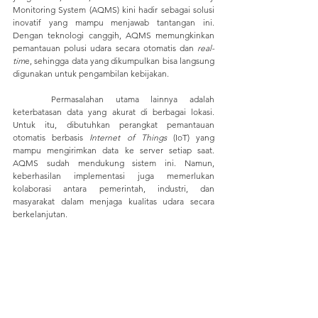
Monitoring System (AQMS) kini hadir sebagai solusi 
inovatif yang mampu menjawab tantangan ini. 
Dengan teknologi canggih, AQMS memungkinkan 
pemantauan polusi udara secara otomatis dan 
real-
tim
e, sehingga data yang dikumpulkan bisa langsung 
digunakan untuk pengambilan kebijakan.
	Permasalahan utama lainnya adalah 
keterbatasan data yang akurat di berbagai lokasi. 
Untuk itu, dibutuhkan perangkat pemantauan 
otomatis berbasis
 Internet of Things
 (IoT) yang 
mampu mengirimkan data ke server setiap saat. 
AQMS sudah mendukung sistem ini. Namun, 
keberhasilan implementasi juga memerlukan 
kolaborasi antara pemerintah, industri, dan 
masyarakat dalam menjaga kualitas udara secara 
berkelanjutan.