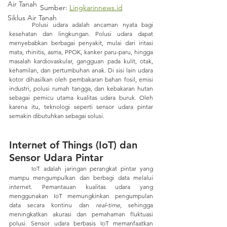
Air Tanah
Sumber: 
Lingkarinnews.id
Siklus Air Tanah
	Polusi udara adalah ancaman nyata bagi 
kesehatan dan lingkungan. Polusi udara dapat 
menyebabkan berbagai penyakit, mulai dari iritasi 
mata, rhinitis, asma, PPOK, kanker paru-paru, hingga 
masalah kardiovaskular, gangguan pada kulit, otak, 
kehamilan, dan pertumbuhan anak. Di sisi lain udara 
kotor dihasilkan oleh pembakaran bahan fosil, emisi 
industri, polusi rumah tangga, dan kebakaran hutan 
sebagai pemicu utama kualitas udara buruk. Oleh 
karena itu, teknologi seperti sensor udara pintar 
semakin dibutuhkan sebagai solusi.
Internet of Things (IoT) dan 
Sensor Udara Pintar
	IoT adalah jaringan perangkat pintar yang 
mampu mengumpulkan dan berbagi data melalui 
internet. Pemantauan kualitas udara yang 
menggunakan IoT memungkinkan pengumpulan 
data secara kontinu dan 
real‑time
, sehingga 
meningkatkan akurasi dan pemahaman fluktuasi 
polusi. Sensor udara berbasis IoT memanfaatkan 