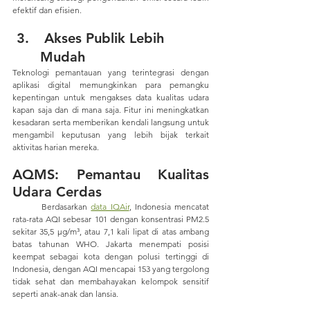
efektif dan efisien.
 Akses Publik Lebih 
Mudah
Teknologi pemantauan yang terintegrasi dengan 
aplikasi digital memungkinkan para pemangku 
kepentingan untuk mengakses data kualitas udara 
kapan saja dan di mana saja. Fitur ini meningkatkan 
kesadaran serta memberikan kendali langsung untuk 
mengambil keputusan yang lebih bijak terkait 
aktivitas harian mereka.
AQMS: Pemantau Kualitas 
Udara Cerdas
	Berdasarkan 
data IQAir
, Indonesia mencatat 
rata-rata AQI sebesar 101 dengan konsentrasi PM2.5 
sekitar 35,5 µg/m³, atau 7,1 kali lipat di atas ambang 
batas tahunan WHO. Jakarta menempati posisi 
keempat sebagai kota dengan polusi tertinggi di 
Indonesia, dengan AQI mencapai 153 yang tergolong 
tidak sehat dan membahayakan kelompok sensitif 
seperti anak-anak dan lansia.