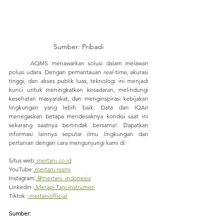
Sumber: Pribadi
	AQMS menawarkan solusi dalam melawan 
polusi udara. Dengan pemantauan 
real-time
, akurasi 
tinggi, dan akses publik luas, teknologi ini menjadi 
kunci untuk meningkatkan kesadaran, melindungi 
kesehatan masyarakat, dan menginspirasi kebijakan 
lingkungan yang lebih baik. Data dari IQAir 
menegaskan betapa mendesaknya kondisi saat ini 
sekarang saatnya bertindak bersama!. 
Dapatkan 
informasi lainnya seputar ilmu lingkungan dan 
pertanian dengan cara mengunjungi kami di:
Situs web:
mertani.co.id
YouTube:
mertani resmi
Instagram:
@mertani_indonesia
Linkedin :
Merapi Tani Instrumen
Tiktok :
mertaniofficial
Sumber: