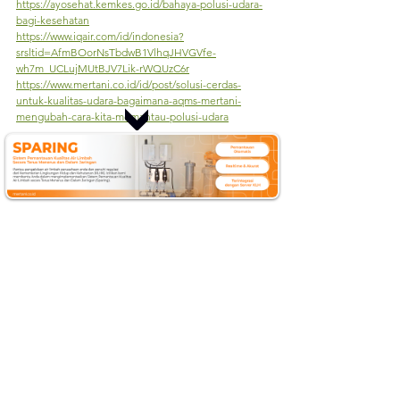
https://ayosehat.kemkes.go.id/bahaya-polusi-udara-
bagi-kesehatan
https://www.iqair.com/id/indonesia?
srsltid=AfmBOorNsTbdwB1VlhqJHVGVfe-
wh7m_UCLujMUtBJV7Lik-rWQUzC6r
https://www.mertani.co.id/id/post/solusi-cerdas-
untuk-kualitas-udara-bagaimana-aqms-mertani-
mengubah-cara-kita-memantau-polusi-udara
mertani
IoT
Mertani
teknologi ramah lingkungan
teknologi
sparing
AQMS
udara sehat
udara bersih
udara
air quality
AQMS