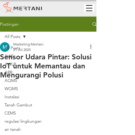
Postingan
All Posts
Marketing Mertani
All Posts
21 Jul 2025
Sensor Udara Pintar: Solusi
AWS
IoT untuk Memantau dan
AWLR
ARR
Mengurangi Polusi
AQMS
WQMS
Instalasi
Tanah Gambut
CEMS
regulasi lingkungan
air tanah