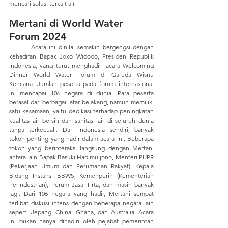
mencari solusi terkait air.
Mertani di World Water 
Forum 2024 
	Acara ini dinilai semakin bergengsi dengan 
kehadiran Bapak Joko Widodo, Presiden Republik 
Indonesia, yang turut menghadiri acara Welcoming 
Dinner World Water Forum di Garuda Wisnu 
Kencana. Jumlah peserta pada forum internasional 
ini mencapai 106 negara di dunia. Para peserta 
berasal dari berbagai latar belakang, namun memiliki 
satu kesamaan, yaitu dedikasi terhadap peningkatan 
kualitas air bersih dan sanitasi air di seluruh dunia 
tanpa terkecuali. Dari Indonesia sendiri, banyak 
tokoh penting yang hadir dalam acara ini. Beberapa 
tokoh yang berinteraksi langsung dengan Mertani 
antara lain Bapak Basuki Hadimuljono, Menteri PUPR 
(Pekerjaan Umum dan Perumahan Rakyat), Kepala 
Bidang Instansi BBWS, Kemenperin (Kementerian 
Perindustrian), Perum Jasa Tirta, dan masih banyak 
lagi. Dari 106 negara yang hadir, Mertani sempat 
terlibat diskusi intens dengan beberapa negara lain 
seperti Jepang, China, Ghana, dan Australia. Acara 
ini bukan hanya dihadiri oleh pejabat pemerintah 