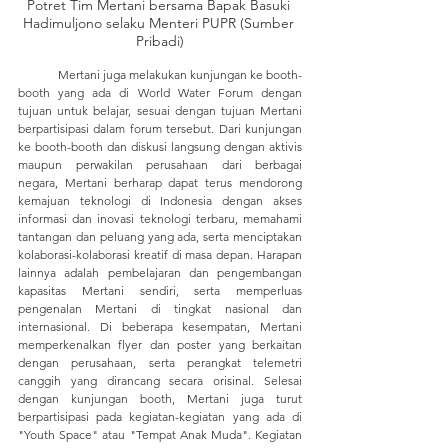
Potret Tim Mertani bersama Bapak Basuki 
Hadimuljono selaku Menteri PUPR (Sumber 
Pribadi)
	Mertani juga melakukan kunjungan ke booth-
booth yang ada di World Water Forum dengan 
tujuan untuk belajar, sesuai dengan tujuan Mertani 
berpartisipasi dalam forum tersebut. Dari kunjungan 
ke booth-booth dan diskusi langsung dengan aktivis 
maupun perwakilan perusahaan dari berbagai 
negara, Mertani berharap dapat terus mendorong 
kemajuan teknologi di Indonesia dengan akses 
informasi dan inovasi teknologi terbaru, memahami 
tantangan dan peluang yang ada, serta menciptakan 
kolaborasi-kolaborasi kreatif di masa depan. Harapan 
lainnya adalah pembelajaran dan pengembangan 
kapasitas Mertani sendiri, serta memperluas 
pengenalan Mertani di tingkat nasional dan 
internasional. Di beberapa kesempatan, Mertani 
memperkenalkan flyer dan poster yang berkaitan 
dengan perusahaan, serta perangkat telemetri 
canggih yang dirancang secara orisinal. Selesai 
dengan kunjungan booth, Mertani juga turut 
berpartisipasi pada kegiatan-kegiatan yang ada di 
"Youth Space" atau "Tempat Anak Muda". Kegiatan 