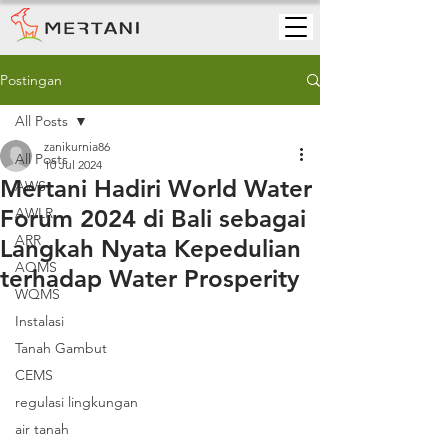
Postingan
All Posts
zanikurnia86
All Posts
10 Jul 2024
Mertani Hadiri World Water
AWS
Forum 2024 di Bali sebagai
AWLR
ARR
Langkah Nyata Kepedulian
AQMS
terhadap Water Prosperity
WQMS
Instalasi
Tanah Gambut
CEMS
regulasi lingkungan
air tanah