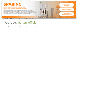
global. 
Dapatkan informasi lainnya seputar ilmu 
lingkungan dan pertanian dengan cara mengunjungi 
kami di:
Website: 
mertani.co.id
YouTube: 
mertani official
Instagram: 
@mertani_indonesia
Linkedin : 
PT Mertani
Tiktok : 
mertaniofficial
#AirBersih
#SanitasiAir
#KonservasiAir
#WorldWaterForum
#WWF10
#WaterForAll
#KualitasAir
#InovasiTeknologiAir
#KemakmuranAir
#KolaborasiGlobal
#AirUntukKesejahteraan
#Mertani
#AirBersihUntukSemua
#SumberDayaAir
#PenguranganPolusiAir
#KesadaranLingkungan
#AksesAirBersih
#ForumAirDunia
#TeknologiAir