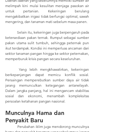
Daerah-daerah yang sebelumnya memiliki sumber air 
melimpah kini mulai kesulitan menjaga pasokan air 
untuk pertanian. Kekeringan berulang 
mengakibatkan irigasi tidak berfungsi optimal, sawah 
mengering, dan tanaman mati sebelum masa panen.
	Selain itu, kekeringan juga berpengaruh pada 
ketersediaan pakan ternak. Rumput sebagai sumber 
pakan utama sulit tumbuh, sehingga peternak pun 
ikut terdampak. Kondisi ini memperluas ancaman dari 
sektor tanaman pangan hingga ke sektor peternakan, 
memperburuk krisis pangan secara keseluruhan.
	Yang lebih mengkhawatirkan, kekeringan 
berkepanjangan dapat memicu konflik sosial. 
Persaingan memperebutkan sumber daya air tidak 
jarang memunculkan ketegangan antarwilayah. 
Dalam jangka panjang, hal ini mengancam stabilitas 
sosial dan ekonomi, menambah kompleksitas 
persoalan ketahanan pangan nasional.
Munculnya Hama dan 
Penyakit Baru
	Perubahan iklim juga mendorong munculnya 
hama dan penyakit tanaman yang sebelumnya jarang 