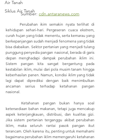
Air Tanah
Siklus Air Tanah
Sumber: 
cdn.antaranews.com
	Perubahan ikim semakin nyata terlihat di 
kehidupan sehari-hari. Pergeseran cuaca ekstrem, 
curah hujan yang tidak menentu, serta kemarau yang 
berkepanjangan sudah menjadi fenomena yang tidak 
bisa diabaikan. Sektor pertanian yang menjadi tulang 
punggung penyedia pangan nasional, berada di garis 
depan menghadapi dampak perubahan iklim ini. 
Sistem pangan kita sangat bergantung pada 
kestabilan iklim, mulai dari pola musim tanam hingga 
keberhasilan panen. Namun, kondisi iklim yang tidak 
lagi dapat diprediksi dengan baik menimbulkan 
ancaman serius terhadap ketahanan pangan 
nasional.
	Ketahanan pangan bukan hanya soal 
ketersediaan bahan makanan, tetapi juga mencakup 
aspek keterjangkauan, distribusi, dan kualitas gizi. 
Jika sistem pertanian terganggu akibat perubahan 
iklim, maka seluruh rantai pasok pangan ikut 
terancam. Oleh karena itu, penting untuk memahami 
bagaimana perubahan iklim memengaruhi ketahanan 