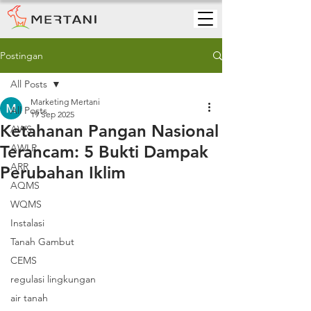
Postingan
All Posts
Marketing Mertani
All Posts
19 Sep 2025
Ketahanan Pangan Nasional
AWS
Terancam: 5 Bukti Dampak
AWLR
ARR
Perubahan Iklim
AQMS
WQMS
Instalasi
Tanah Gambut
CEMS
regulasi lingkungan
air tanah