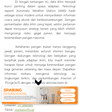
	Di tengah tantangan ini, data iklim menjadi 
kunci penting dalam upaya adaptasi. Teknologi 
seperti Automatic Weather Station (AWS) hadir 
sebagai solusi modern untuk menyediakan informasi 
cuaca yang akurat dan berkesinambungan. Dengan 
pemanfaatan data iklim yang tepat, sektor pertanian 
dapat menyusun strategi tanam yang lebih efektif, 
mengurangi risiko gagal panen, dan menjaga 
ketersediaan pangan nasional.
	Ketahanan pangan bukan hanya tanggung 
jawab petani, melainkan seluruh elemen bangsa. 
Dengan dukungan teknologi dan kebijakan yang 
berpihak pada adaptasi iklim, kita masih memiliki 
harapan besar untuk menjaga ketersediaan pangan 
bagi generasi sekarang dan masa depan. 
Dapatkan 
informasi terbaru mengenai teknologi, isu 
lingkungan terkini, dan perkembangan 
Internet of 
Things
 (IoT) dengan mengikuti aktivitas kami di:
Website:
mertani.co.id
YouTube:
mertani official
Instagram:
 @mertani_indonesia
Linkedin :
 PT Mertani
Tiktok :
 mertaniofficial