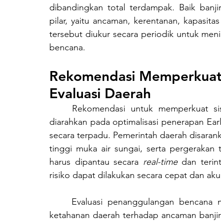
dibandingkan total terdampak. Baik banji
pilar, yaitu ancaman, kerentanan, kapasit
tersebut diukur secara periodik untuk meni
bencana.
Rekomendasi Memperkuat 
Evaluasi Daerah
	Rekomendasi untuk memperkuat sistem monitoring dan evaluasi di daerah perlu 
diarahkan pada optimalisasi penerapan Ear
secara terpadu. Pemerintah daerah disara
tinggi muka air sungai, serta pergerakan
harus dipantau secara 
real-time
 dan terin
risiko dapat dilakukan secara cepat dan aku
	Evaluasi penanggulangan bencana merupakan elemen penting dalam memperkuat 
ketahanan daerah terhadap ancaman banjir 