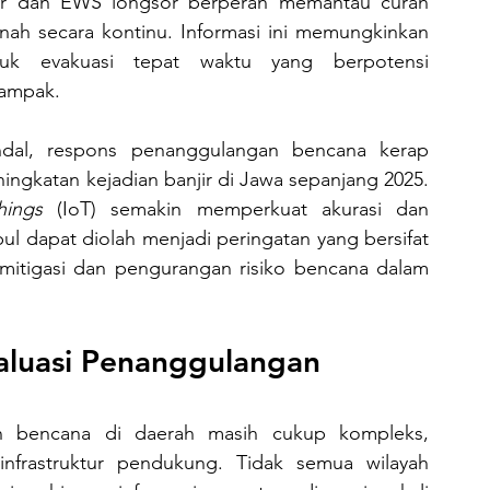
jir dan EWS longsor berperan memantau curah 
anah secara kontinu. Informasi ini memungkinkan 
uk evakuasi tepat waktu yang berpotensi 
dampak.
ngkatan kejadian banjir di Jawa sepanjang 2025. 
hings
 (IoT) semakin memperkuat akurasi dan 
kecepatan data. Data mentah yang terkumpul dapat diolah menjadi peringatan yang bersifat 
mitigasi dan pengurangan risiko bencana dalam 
aluasi Penanggulangan 
infrastruktur pendukung. Tidak semua wilayah 