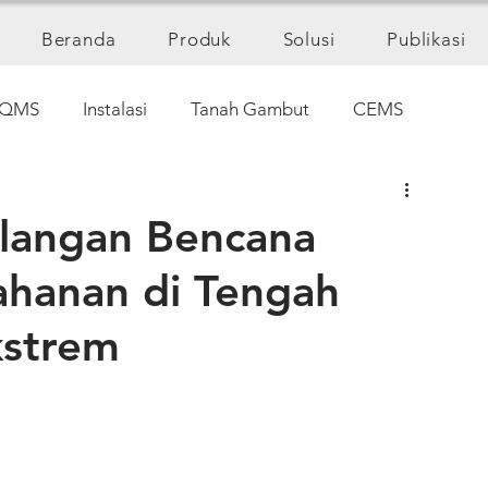
Beranda
Produk
Solusi
Publikasi
QMS
Instalasi
Tanah Gambut
CEMS
iklus Air Tanah
ulangan Bencana
ahanan di Tengah
kstrem