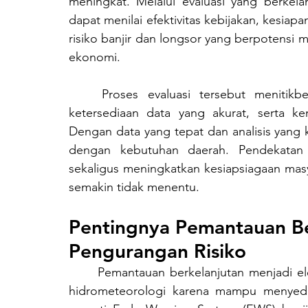
meningkat. Melalui evaluasi yang berkel
dapat menilai efektivitas kebijakan, kesiapa
risiko banjir dan longsor yang berpotensi 
ekonomi.
	Proses evaluasi tersebut menitikberatkan pada pemantauan kondisi lingkungan, 
ketersediaan data yang akurat, serta kem
Dengan data yang tepat dan analisis yang k
dengan kebutuhan daerah. Pendekatan
sekaligus meningkatkan kesiapsiagaan mas
semakin tidak menentu.
Pentingnya Pemantauan Be
Pengurangan Risiko
	Pemantauan berkelanjutan menjadi elemen krusial dalam pengurangan risiko bencana 
hidrometeorologi karena mampu menyedi