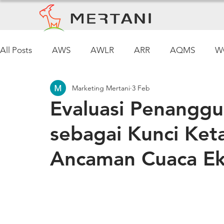
All Posts
AWS
AWLR
ARR
AQMS
W
Marketing Mertani
3 Feb
regulasi lingkungan
air tanah
Air Tanah
S
Evaluasi Penangg
sebagai Kunci Ket
Ancaman Cuaca E