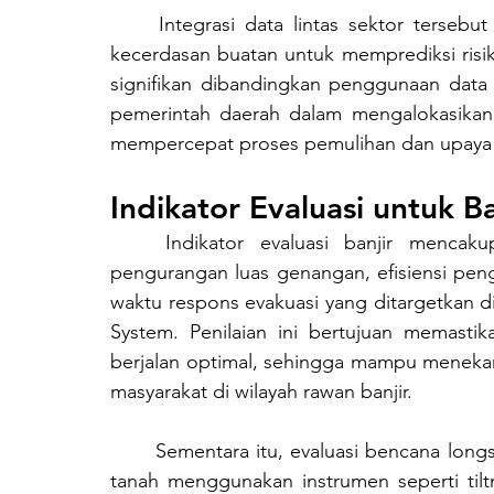
	Integrasi data lintas sektor tersebut membuka peluang penerapan analisis berbasis 
kecerdasan buatan untuk memprediksi risiko
signifikan dibandingkan penggunaan data y
pemerintah daerah dalam mengalokasikan a
mempercepat proses pemulihan dan upaya
Indikator Evaluasi untuk B
	Indikator evaluasi banjir mencakup beberapa aspek utama, seperti efektivitas 
pengurangan luas genangan, efisiensi pen
waktu respons evakuasi yang ditargetkan d
System. Penilaian ini bertujuan memastik
berjalan optimal, sehingga mampu menekan
masyarakat di wilayah rawan banjir.
	Sementara itu, evaluasi bencana longsor difokuskan pada ketepatan deteksi deformasi 
tanah menggunakan instrumen seperti tiltm