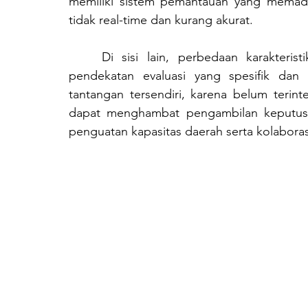
memiliki sistem pemantauan yang memadai,
tidak real-time dan kurang akurat. 
	Di sisi lain, perbedaan karakteristik geografis dan sosial tiap daerah menuntut 
pendekatan evaluasi yang spesifik dan a
tantangan tersendiri, karena belum terinte
dapat menghambat pengambilan keputusan
penguatan kapasitas daerah serta kolaborasi