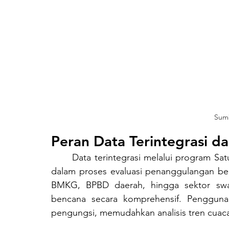
Sumb
Peran Data Terintegrasi d
	Data terintegrasi melalui program Satu Data Bencana BNPB menjadi tulang punggung 
dalam proses evaluasi penanggulangan benc
BMKG, BPBD daerah, hingga sektor swas
bencana secara komprehensif. Penggunaan
pengungsi, memudahkan analisis tren cuaca