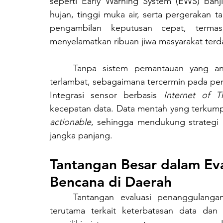
seperti Early Warning System (EWS) ban
hujan, tinggi muka air, serta pergerakan t
pengambilan keputusan cepat, termas
menyelamatkan ribuan jiwa masyarakat ter
	Tanpa sistem pemantauan yang andal, respons penanggulangan bencana kerap 
terlambat, sebagaimana tercermin pada peni
Integrasi sensor berbasis 
Internet of T
actionable
, sehingga mendukung strategi 
jangka panjang.
Tantangan Besar dalam Ev
Bencana di Daerah
	Tantangan evaluasi penanggulangan bencana di daerah masih cukup kompleks, 
terutama terkait keterbatasan data dan 