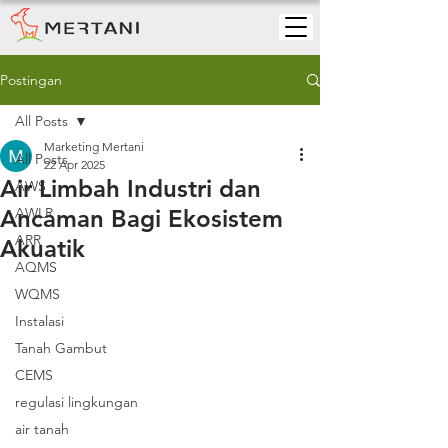
Postingan
All Posts
Marketing Mertani
All Posts
22 Apr 2025
Air Limbah Industri dan
AWS
Ancaman Bagi Ekosistem
AWLR
ARR
Akuatik
AQMS
WQMS
Instalasi
Tanah Gambut
CEMS
regulasi lingkungan
air tanah