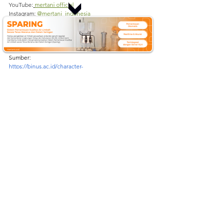
YouTube:
mertani 
official
Instagram:
@mertani_indonesia
Linkedin :
Merapi Tani Instrumen
Tiktok :
mertaniofficial
Sumber:
https://binus.ac.id/character-
building/2025/04/ekosistem-darat-dan-perubahan-
iklim-dampak-fakta-dan-perjuangan-alam-bertahan-
hidup/
https://www.gramedia.com/literasi/ekosistem/?
srsltid=AfmBOop4PzkN-
ftQVjyZNAetWFZ3Z2by84HL1L5hr0k7bxW8KbCy6Tg
K
https://petwatersolutions.com/impact-of-wastewater-
discharge-threats-to-freshwater-systems/
sparing
air limbah
pemantauan air
pencemaran air