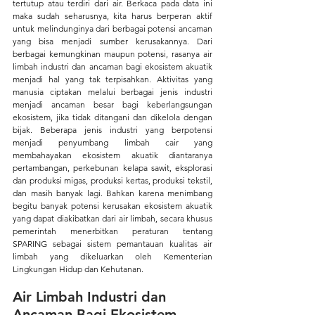
tertutup atau terdiri dari air. Berkaca pada data ini 
maka sudah seharusnya, kita harus berperan aktif 
untuk melindunginya dari berbagai potensi ancaman 
yang bisa menjadi sumber kerusakannya. Dari 
berbagai kemungkinan maupun potensi, rasanya air 
limbah industri dan ancaman bagi ekosistem akuatik 
menjadi hal yang tak terpisahkan. Aktivitas yang 
manusia ciptakan melalui berbagai jenis industri 
menjadi ancaman besar bagi keberlangsungan 
ekosistem, jika tidak ditangani dan dikelola dengan 
bijak. Beberapa jenis industri yang berpotensi 
menjadi penyumbang limbah cair yang 
membahayakan ekosistem akuatik diantaranya 
pertambangan, perkebunan kelapa sawit, eksplorasi 
dan produksi migas, produksi kertas, produksi tekstil, 
dan masih banyak lagi. Bahkan karena menimbang 
begitu banyak potensi kerusakan ekosistem akuatik 
yang dapat diakibatkan dari air limbah, secara khusus 
pemerintah menerbitkan peraturan tentang 
SPARING sebagai sistem pemantauan kualitas air 
limbah yang dikeluarkan oleh Kementerian 
Lingkungan Hidup dan Kehutanan.
Air Limbah Industri dan 
Ancaman Bagi Ekosistem 