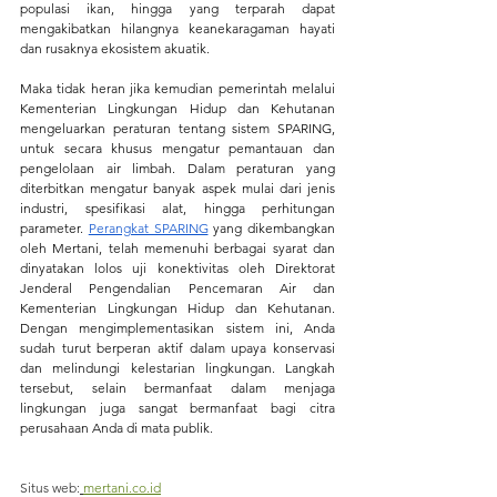
populasi ikan, hingga yang terparah dapat 
mengakibatkan hilangnya keanekaragaman hayati 
dan rusaknya ekosistem akuatik.
Maka tidak heran jika kemudian pemerintah melalui 
Kementerian Lingkungan Hidup dan Kehutanan 
mengeluarkan peraturan tentang sistem SPARING, 
untuk secara khusus mengatur pemantauan dan 
pengelolaan air limbah. Dalam peraturan yang 
diterbitkan mengatur banyak aspek mulai dari jenis 
industri, spesifikasi alat, hingga perhitungan 
parameter. 
Perangkat SPARING
 yang dikembangkan 
oleh Mertani, telah memenuhi berbagai syarat dan 
dinyatakan lolos uji konektivitas oleh Direktorat 
Jenderal Pengendalian Pencemaran Air dan 
Kementerian Lingkungan Hidup dan Kehutanan. 
Dengan mengimplementasikan sistem ini, Anda 
sudah turut berperan aktif dalam upaya konservasi 
dan melindungi kelestarian lingkungan. Langkah 
tersebut, selain bermanfaat dalam menjaga 
lingkungan juga sangat bermanfaat bagi citra 
perusahaan Anda di mata publik.
Situs web:
mertani.co.id