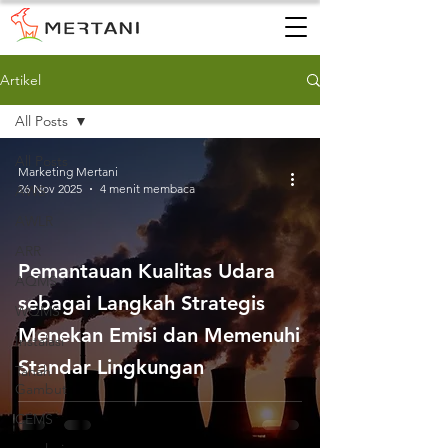
Artikel
All Posts
All Posts
Marketing Mertani
26 Nov 2025
4 menit membaca
AWS
AWLR
ARR
Pemantauan Kualitas Udara
AQMS
sebagai Langkah Strategis
WQMS
Menekan Emisi dan Memenuhi
Instalasi
Standar Lingkungan
Tanah
Gambut
CEMS