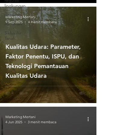
regulasi
lingkungan
air tanah
Marketing Mertani
9 Sep 2025
4 menit membaca
Air Tanah
Siklus Air
Tanah
Kualitas Udara: Parameter,
Faktor Penentu, ISPU, dan
Teknologi Pemantauan
Kualitas Udara
Marketing Mertani
4 Jun 2025
3 menit membaca