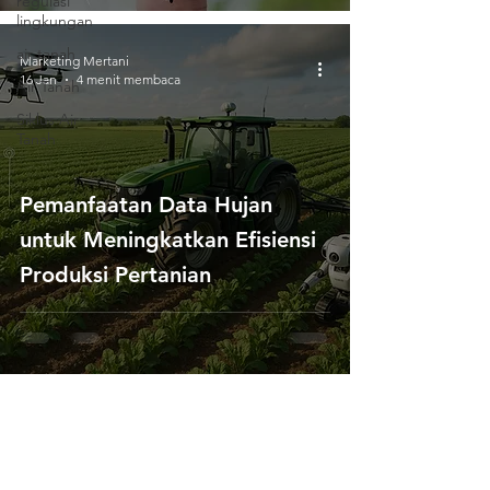
regulasi
lingkungan
air tanah
Marketing Mertani
16 Jan
4 menit membaca
Air Tanah
Siklus Air
Tanah
Pemanfaatan Data Hujan
untuk Meningkatkan Efisiensi
Produksi Pertanian
Hubungi Kami