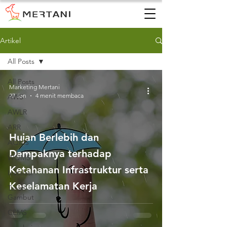
Artikel
All Posts
All Posts
Marketing Mertani
27 Jan
4 menit membaca
AWS
AWLR
ARR
Hujan Berlebih dan
AQMS
Dampaknya terhadap
WQMS
Ketahanan Infrastruktur serta
Instalasi
Keselamatan Kerja
Tanah
Gambut
CEMS