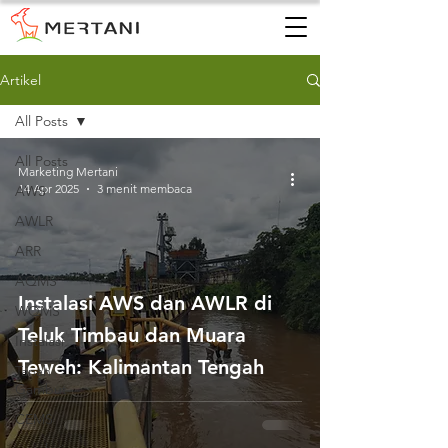
Artikel
All Posts
All Posts
Marketing Mertani
14 Apr 2025
3 menit membaca
AWS
AWLR
ARR
AQMS
Instalasi AWS dan AWLR di
WQMS
Teluk Timbau dan Muara
Instalasi
Teweh: Kalimantan Tengah
Tanah
Gambut
CEMS