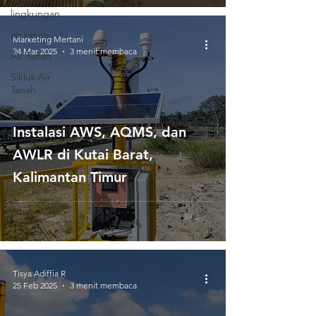
regulasi
lingkungan
air tanah
Marketing Mertani
24 Mar 2025
3 menit membaca
Air Tanah
Siklus Air
Tanah
Instalasi AWS, AQMS, dan
AWLR di Kutai Barat,
Kalimantan Timur
Tisya Adiffia R
25 Feb 2025
3 menit membaca