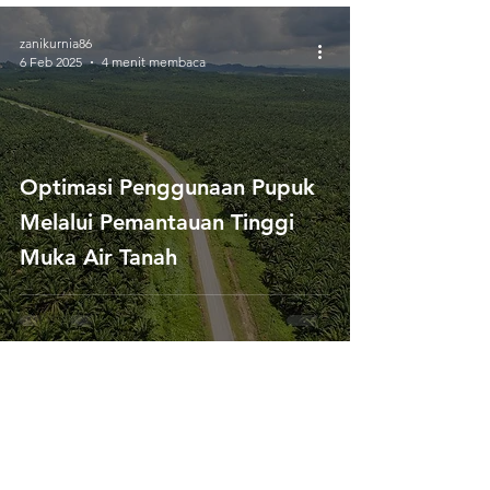
zanikurnia86
6 Feb 2025
4 menit membaca
Optimasi Penggunaan Pupuk
Melalui Pemantauan Tinggi
Muka Air Tanah
3
/
3
Hubungi Kami