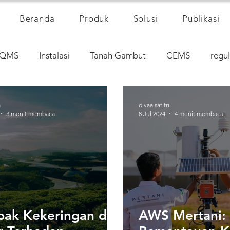
Beranda
Produk
Solusi
Publikasi
QMS
Instalasi
Tanah Gambut
CEMS
regul
a
divaa safitrii
3 menit membaca
8 Jul 2024
4 menit membaca
ak Kekeringan dan
AWS Mertani: