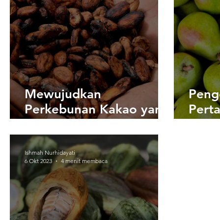
Mewujudkan
Peng
Perkebunan Kakao yang
Perta
Berkelanjutan:
Menc
Tantangan dan Peluang
yang
Berk
Ishmah Nurhidayati
6 Okt 2023
4 menit membaca