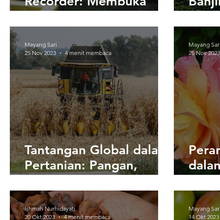
Recorder: Membuka
Banji
Jalan Menuju Irigasi
Kebu
Cerdas
Baga
Perk
Mayang Sari
Mayang Sar
25 Nov 2023
4 menit membaca
25 Nov 2023
Bera
Tantangan Global dalam
Peran
Pertanian: Pangan,
dala
Iklim, dan Keamanan
Kera
Pangan
Tana
Kean
Ishmah Nurhidayati
Mayang Sar
20 Okt 2023
4 menit membaca
14 Okt 2023