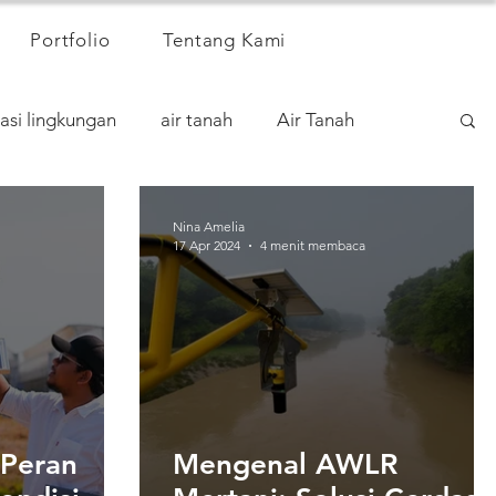
Portfolio
Tentang Kami
asi lingkungan
air tanah
Air Tanah
Nina Amelia
17 Apr 2024
4 menit membaca
 Peran
Mengenal AWLR