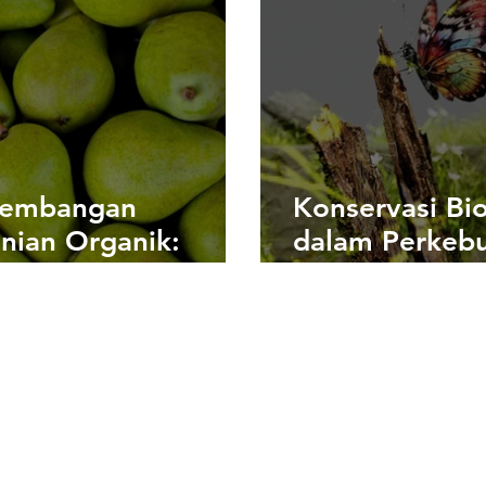
embangan
Konservasi Bio
nian Organik:
dalam Perkeb
iptakan Pangan
Berkelanjutan
 Lebih Sehat dan
elanjutan