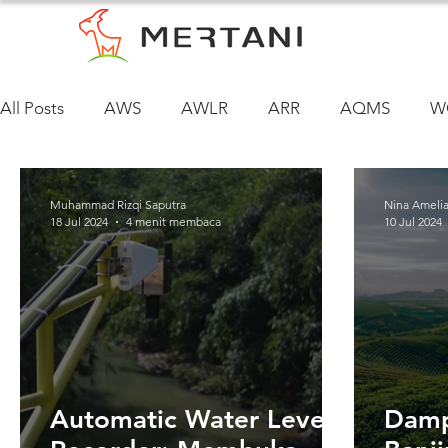
All Posts
AWS
AWLR
ARR
AQMS
W
Siklus Air Tanah
Muhammad Rizqi Saputra
Nina Ameli
18 Jul 2024
4 menit membaca
10 Jul 2024
Automatic Water Level
Damp