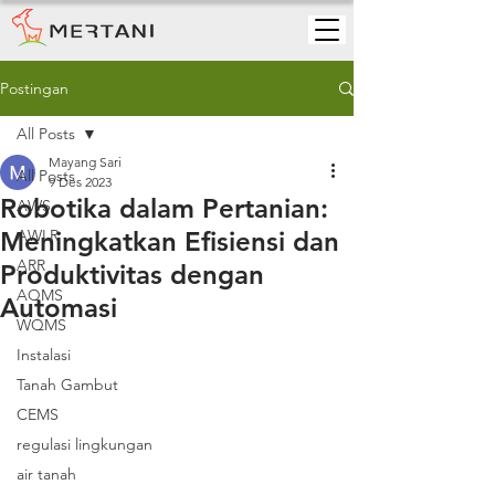
Postingan
All Posts
Mayang Sari
All Posts
9 Des 2023
Robotika dalam Pertanian:
AWS
Meningkatkan Efisiensi dan
AWLR
ARR
Produktivitas dengan
AQMS
Automasi
WQMS
Instalasi
Tanah Gambut
CEMS
regulasi lingkungan
air tanah