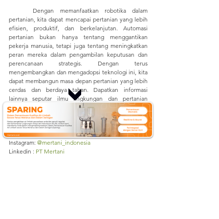
	Dengan memanfaatkan robotika dalam 
pertanian, kita dapat mencapai pertanian yang lebih 
efisien, produktif, dan berkelanjutan. Automasi 
pertanian bukan hanya tentang menggantikan 
pekerja manusia, tetapi juga tentang meningkatkan 
peran mereka dalam pengambilan keputusan dan 
perencanaan strategis. Dengan terus 
mengembangkan dan mengadopsi teknologi ini, kita 
dapat membangun masa depan pertanian yang lebih 
cerdas dan berdaya tahan. D
apatkan informasi 
lainnya seputar ilmu lingkungan dan pertanian 
dengan cara mengunjungi kami di: 
Website: 
mertani.co.id
YouTube: 
mertani official
Instagram: 
@mertani_indonesia
Linkedin : 
PT Mertani
Tiktok : 
mertaniofficial
Sumber:
https://www.neliti.com/id/publications/30954/upa
ya-sektor-pertanian-dalam-menghadapi-
perubahan-iklim
https://aiforgood.itu.int/agricultural-robots-