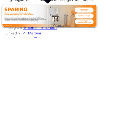
Things
 (IoT) dengan mengikuti aktivitas kami di:
Website:
mertani.co.id
YouTube:
mertani official
Instagram:
@mertani_indonesia
Linkedin :
PT Mertani
Tiktok :
mertaniofficial
Sumber:
https://jdih.esdm.go.id/common/dokumen-
external/UU%20No.%203%20Thn%202020.pdf
https://www.rri.co.id/iptek/1089665/inilah-hasil-
tambang-dari-alam-indonesia
Mertani
Pertambangan
AWS