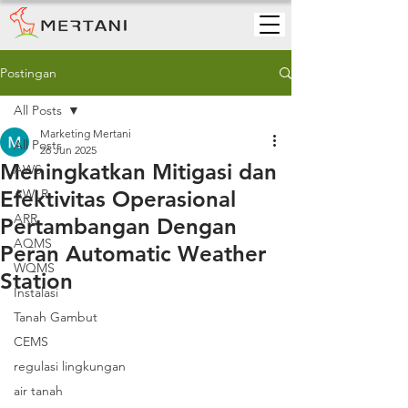
Postingan
All Posts
Marketing Mertani
All Posts
26 Jun 2025
Meningkatkan Mitigasi dan
AWS
Efektivitas Operasional
AWLR
ARR
Pertambangan Dengan
AQMS
Peran Automatic Weather
WQMS
Station
Instalasi
Tanah Gambut
CEMS
regulasi lingkungan
air tanah